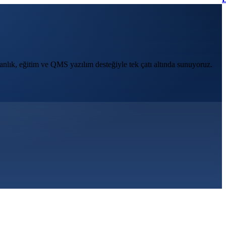
anlık, eğitim ve QMS yazılım desteğiyle
tek çatı altında sunuyoruz.