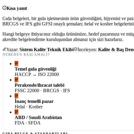
Kısa yanıt
Gıda belgeleri, bir gıda işletmesinin ürün güvenliğini, hijyenini ve p
BRCGS ve IFS gibi GFSI onaylı şemaları; helal ve kosher belgelerini; F
Hangi belgeye ihtiyacınız olduğu ürününüze, hedef pazarınıza ve müşt
akredite belgelendirme kuruluşundan almanız için sizi hazırlarız.
Yazar:
Sistem Kalite Teknik Ekibi
İnceleyen:
Kalite & Baş Dene
NEREDEN BAŞLAMALI?
Temel gıda güvenliği
HACCP → ISO 22000
Perakende/ihracat talebi
FSSC 22000 · BRCGS · IFS
İnanç temelli pazar
Helal · Kosher
ABD / Suudi Arabistan
FDA · SFDA
GIDA BELGE & STANDARTLARI