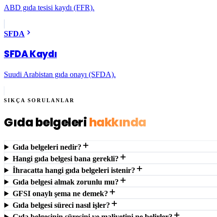
ABD gıda tesisi kaydı (FFR).
SFDA
SFDA Kaydı
Suudi Arabistan gıda onayı (SFDA).
SIKÇA SORULANLAR
Gıda belgeleri
hakkında
Gıda belgeleri nedir?
Hangi gıda belgesi bana gerekli?
İhracatta hangi gıda belgeleri istenir?
Gıda belgesi almak zorunlu mu?
GFSI onaylı şema ne demek?
Gıda belgesi süreci nasıl işler?
Gıda belgesinin süresini ve maliyetini ne belirler?