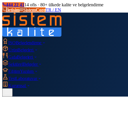
444 22 41
14 ofis · 80+ ülkede kalite ve belgelendirme
İletişim
SistemCore
TR / EN
ISO
Belgelendirme
Ürün
Belgeleri
Gıda
Belgeleri
Sektörel
Belgeler
Eğitim
Yazılım
Test
Laboratuvar
Kurumsal