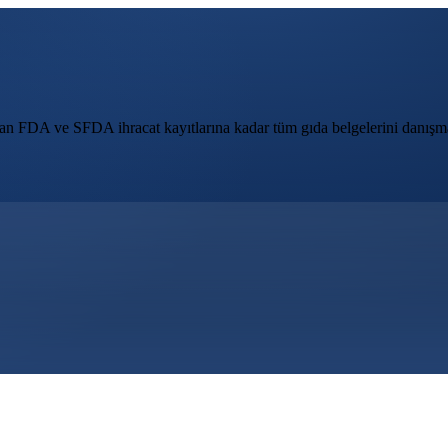
dan FDA ve SFDA ihracat kayıtlarına kadar tüm gıda belgelerini
danışm