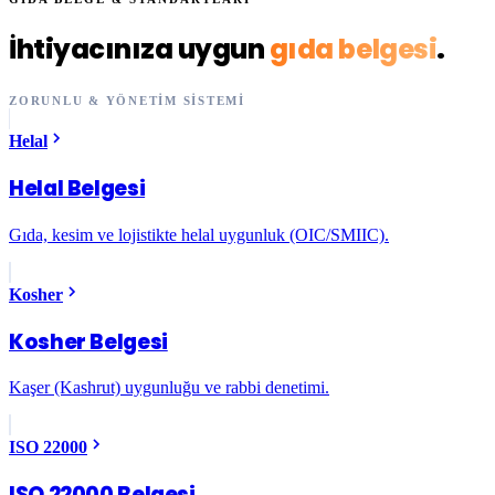
İhtiyacınıza uygun
gıda belgesi
.
ZORUNLU & YÖNETIM SISTEMI
Helal
Helal Belgesi
Gıda, kesim ve lojistikte helal uygunluk (OIC/SMIIC).
Kosher
Kosher Belgesi
Kaşer (Kashrut) uygunluğu ve rabbi denetimi.
ISO 22000
ISO 22000 Belgesi