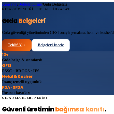
Anasayfa
/
Belgelendirme
/
Gıda Belgeleri
GIDA GÜVENLİĞİ · HELAL · İHRACAT
Gıda
Belgeleri
Gıda güvenliği yönetiminden GFSI onaylı şemalara, helal ve kosher'
Teklif Al
Belgeleri İncele
13+
Gıda belge & standardı
GFSI
FSSC · BRCGS · IFS
Helal & Kosher
İnanç temelli uygunluk
FDA · SFDA
İhracat kayıtları
GIDA BELGELERİ NEDİR?
Güvenli üretimin
bağımsız kanıtı
.