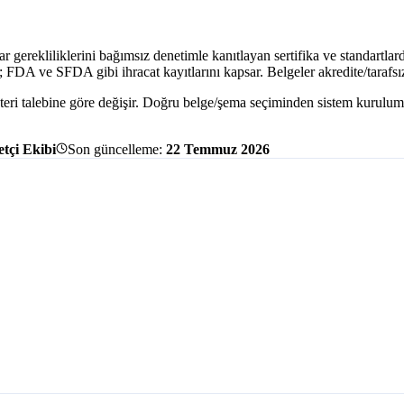
azar gerekliliklerini bağımsız denetimle kanıtlayan sertifika ve standar
DA ve SFDA gibi ihracat kayıtlarını kapsar. Belgeler akredite/tarafsız 
eri talebine göre değişir. Doğru belge/şema seçiminden sistem kurulum
tçi Ekibi
Son güncelleme:
22 Temmuz 2026