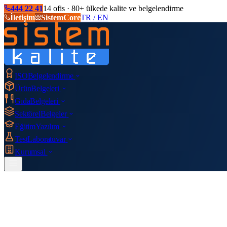
444 22 41
14 ofis · 80+ ülkede kalite ve belgelendirme
İletişim
SistemCore
TR / EN
ISO
Belgelendirme
Ürün
Belgeleri
Gıda
Belgeleri
Sektörel
Belgeler
Eğitim
Yazılım
Test
Laboratuvar
Kurumsal