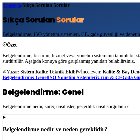
Anasayfa
/
Sıkça Sorulan Sorular
Sıkça Sorulan
Sorular
Belgelendirme, ISO yönetim sistemleri, CE, gıda güvenliği ve denetim s
Özet
Belgelendirme; bir ürün, hizmet veya yönetim sisteminin tanımlı bir s
sürdürülür. Aşağıda konuya göre gruplanmış yanıtları bulabilirsiniz.
Yazar:
Sistem Kalite Teknik Ekibi
İnceleyen:
Kalite & Baş Dene
Belgelendirme: Genel
ISO Yönetim Sistemleri
Ürün & CE
Gıda Gü
Belgelendirme: Genel
Belgelendirme nedir, süreç nasıl işler, geçerlilik nasıl sorgulanır?
Belgelendirme nedir ve neden gereklidir?