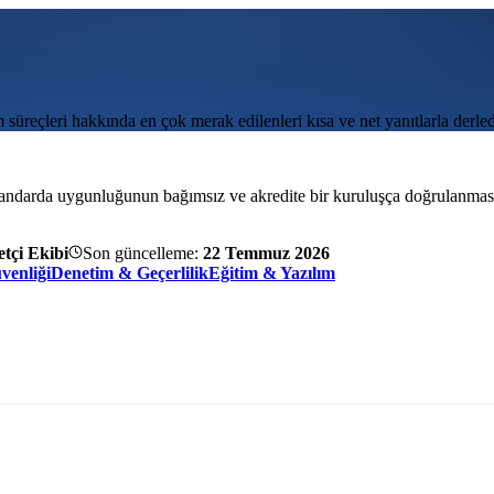
üreçleri hakkında en çok merak edilenleri kısa ve net yanıtlarla derled
tandarda uygunluğunun bağımsız ve akredite bir kuruluşça doğrulanmasıdır
tçi Ekibi
Son güncelleme:
22 Temmuz 2026
venliği
Denetim & Geçerlilik
Eğitim & Yazılım