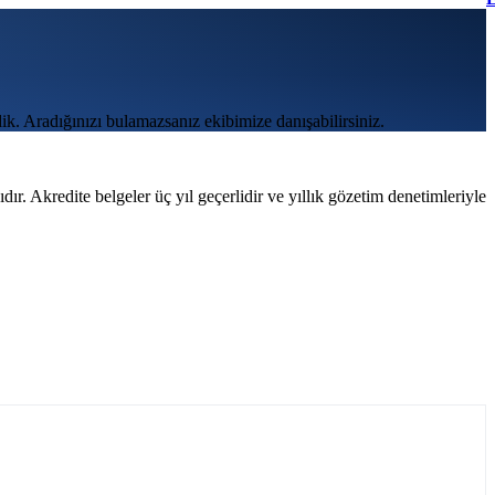
ik. Aradığınızı bulamazsanız ekibimize danışabilirsiniz.
. Akredite belgeler üç yıl geçerlidir ve yıllık gözetim denetimleriyle