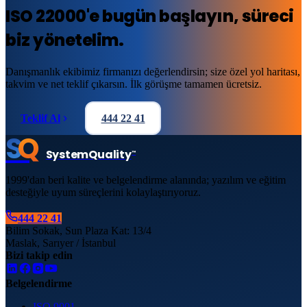
ISO 22000
'e
bugün başlayın
, süreci
biz yönetelim.
Danışmanlık ekibimiz firmanızı değerlendirsin; size özel yol haritası,
takvim ve net teklif çıkarsın. İlk görüşme tamamen ücretsiz.
Teklif Al
444 22 41
S
Q
System
Quality
™
1999'dan beri kalite ve belgelendirme alanında; yazılım ve eğitim
desteğiyle uyum süreçlerini kolaylaştırıyoruz.
444 22 41
Bilim Sokak, Sun Plaza Kat: 13/4
Maslak, Sarıyer / İstanbul
Bizi takip edin
Belgelendirme
ISO 9001