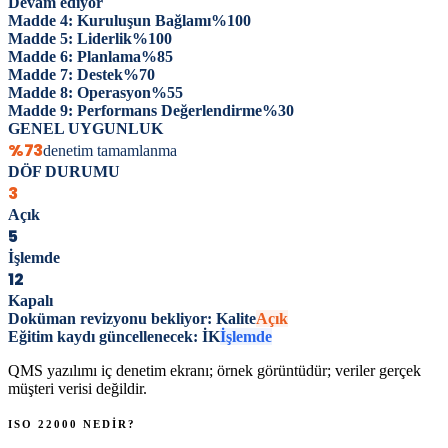
Devam ediyor
Madde 4: Kuruluşun Bağlamı
%
100
Madde 5: Liderlik
%
100
Madde 6: Planlama
%
85
Madde 7: Destek
%
70
Madde 8: Operasyon
%
55
Madde 9: Performans Değerlendirme
%
30
GENEL UYGUNLUK
%73
denetim tamamlanma
DÖF DURUMU
3
Açık
5
İşlemde
12
Kapalı
Doküman revizyonu bekliyor: Kalite
Açık
Eğitim kaydı güncellenecek: İK
İşlemde
QMS yazılımı iç denetim ekranı; örnek görüntüdür; veriler gerçek
müşteri verisi değildir.
ISO 22000
NEDİR?