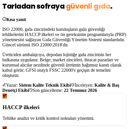
Tarladan sofraya
güvenli gıda
.
Kısa yanıt
ISO 22000, gıda zincirindeki kuruluşların gıda güvenliği
tehlikelerini
HACCP ilkeleri ve ön gereksinim programlarıyla (PRP)
yönetmesini sağlayan Gıda Güvenliği Yönetim Sistemi standardıdır.
Güncel sürümü
ISO 22000:2018
'dir.
Üreticiden ambalajcıya, depodan lojistiğe gıda zincirinin her
halkasına uygulanır. Belge; market zincirleri, ihracat pazarları ve
kurumsal alıcılar nezdinde
güvenli üretimin bağımsız kanıtı
olarak
kabul görür; GFSI onaylı FSSC 22000'e geçişin de temelini
oluşturur.
Yazar:
Sistem Kalite Teknik Ekibi
İnceleyen:
Kalite & Baş
Denetçi Ekibi
Son güncelleme:
22 Temmuz 2026
HACCP ilkeleri
Tehlike analizi ve kritik kontrol noktaları yönetimi.