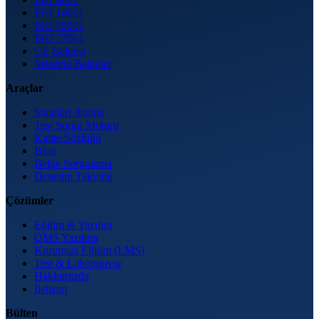
ISO 14001
ISO 45001
ISO 27001
CE Belgesi
Sektörel Belgeler
Araçlar
Standart Arama
Test Sorgu Motoru
Kalite Sözlüğü
Blog
Belge Sorgulama
Denetim Takvimi
Çözümler
Eğitim & Yazılım
QMS Yazılımı
Kurumsal Eğitim (LMS)
Test & Laboratuvar
Hakkımızda
İletişim
Bülten