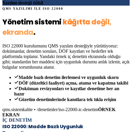
Yazılım desteği dâhil
QMS YAZILIMI İLE
ISO 22000
Yönetim sistemi
kâğıtta değil,
ekranda
.
ISO 22000
kurulumunu QMS yazılım desteğiyle yürütüyoruz:
dokümanlar, denetim soruları, DÖF kayıtları ve hedefler tek
platformda toplanır. Yandaki örnek iç denetim ekranında olduğu
gibi; standardın her maddesi için uygunluk durumu anlık izlenir, açık
bulgular sorumlusuna atanır.
Madde bazlı denetim ilerlemesi ve uygunluk skoru
DÖF (düzeltici faaliyet) açma, atama ve kapatma takibi
Doküman revizyonları ve kayıtlar denetime her an
hazır
Gözetim denetimlerinde kanıtlara tek tıkla erişim
qms.sistemkalite • /denetimler
/iso-22000
-ic-denetim
ÖRNEK
EKRAN
İÇ DENETİM
ISO 22000
: Madde Bazlı Uygunluk