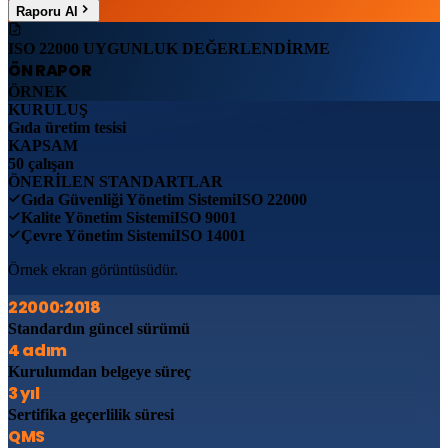
Raporu Al
ISO 22000 UYGUNLUK DEĞERLENDİRME
ÖN RAPOR
ÖRNEK
KURULUŞ
Gıda üretim tesisi
KAPSAM
50 çalışan
ÖNERİLEN STANDARTLAR
Gıda Güvenliği Yönetim Sistemi
ISO 22000
Kalite Yönetim Sistemi
ISO 9001
Çevre Yönetim Sistemi
ISO 14001
Örnek ekran görüntüsüdür.
22000:2018
Standardın güncel sürümü
4 adım
Kurulumdan belgeye süreç
3 yıl
Sertifika geçerlilik süresi
QMS