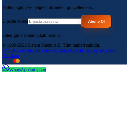
Kalite, eğitim ve belgelendirmeden güncellemeler.
E-posta adresi
Abone Ol
Dilediğiniz zaman çıkabilirsiniz.
© 1999-2026 Sistem Patent A.Ş. Tüm hakları saklıdır.
KVKK
Uyumluluk
Hizmet Politikaları
Gizlilik Sözleşmesi
Çerez
Politikası
VISA
troy
WhatsApp'tan yazın