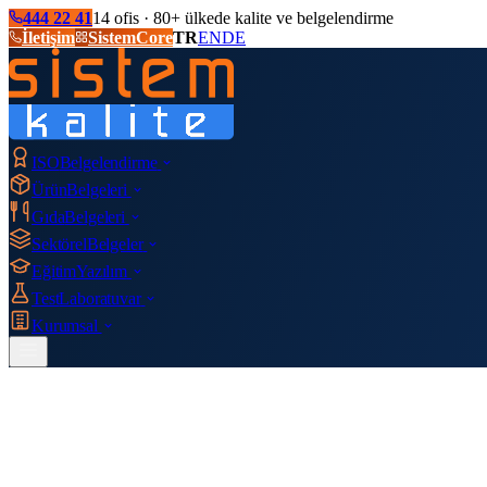
444 22 41
14 ofis · 80+ ülkede kalite ve belgelendirme
İletişim
SistemCore
TR
EN
DE
ISO
Belgelendirme
Ürün
Belgeleri
Gıda
Belgeleri
Sektörel
Belgeler
Eğitim
Yazılım
Test
Laboratuvar
Kurumsal