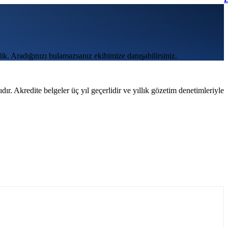
ik. Aradığınızı bulamazsanız ekibimize danışabilirsiniz.
. Akredite belgeler üç yıl geçerlidir ve yıllık gözetim denetimleriyle