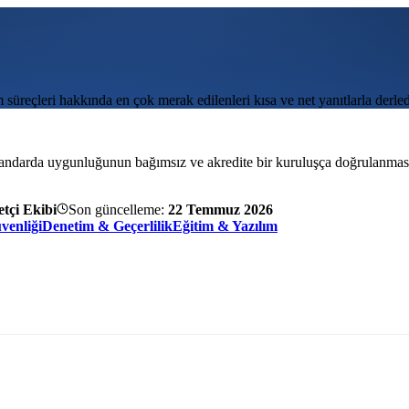
üreçleri hakkında en çok merak edilenleri kısa ve net yanıtlarla derled
tandarda uygunluğunun bağımsız ve akredite bir kuruluşça doğrulanmasıdır
tçi Ekibi
Son güncelleme:
22 Temmuz 2026
venliği
Denetim & Geçerlilik
Eğitim & Yazılım