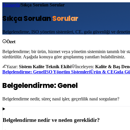
Anasayfa
/
Sıkça Sorulan Sorular
Sıkça Sorulan
Sorular
Belgelendirme, ISO yönetim sistemleri, CE, gıda güvenliği ve denetim s
Özet
Belgelendirme; bir ürün, hizmet veya yönetim sisteminin tanımlı bir s
sürdürülür. Aşağıda konuya göre gruplanmış yanıtları bulabilirsiniz.
Yazar:
Sistem Kalite Teknik Ekibi
İnceleyen:
Kalite & Baş Dene
Belgelendirme: Genel
ISO Yönetim Sistemleri
Ürün & CE
Gıda Gü
Belgelendirme: Genel
Belgelendirme nedir, süreç nasıl işler, geçerlilik nasıl sorgulanır?
Belgelendirme nedir ve neden gereklidir?