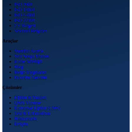
ISO 9001
ISO 14001
ISO 45001
ISO 27001
CE Belgesi
Sektörel Belgeler
Araçlar
Standart Arama
Test Sorgu Motoru
Kalite Sözlüğü
Blog
Belge Sorgulama
Denetim Takvimi
Çözümler
Eğitim & Yazılım
QMS Yazılımı
Kurumsal Eğitim (LMS)
Test & Laboratuvar
Hakkımızda
İletişim