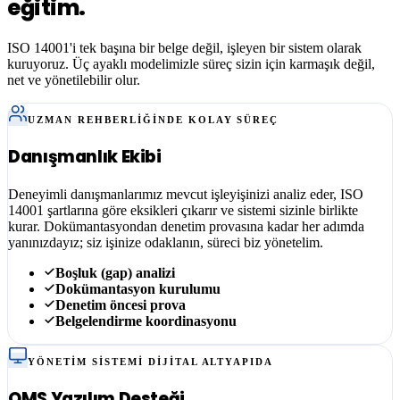
eğitim.
ISO 14001
'i tek başına bir belge değil, işleyen bir sistem olarak
kuruyoruz. Üç ayaklı modelimizle süreç sizin için karmaşık değil,
net ve yönetilebilir olur.
UZMAN REHBERLIĞINDE KOLAY SÜREÇ
Danışmanlık Ekibi
Deneyimli danışmanlarımız mevcut işleyişinizi analiz eder, ISO
14001 şartlarına göre eksikleri çıkarır ve sistemi sizinle birlikte
kurar. Dokümantasyondan denetim provasına kadar her adımda
yanınızdayız; siz işinize odaklanın, süreci biz yönetelim.
Boşluk (gap) analizi
Dokümantasyon kurulumu
Denetim öncesi prova
Belgelendirme koordinasyonu
YÖNETIM SISTEMI DIJITAL ALTYAPIDA
QMS Yazılım Desteği