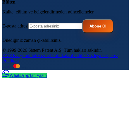
Bülten
Kalite, eğitim ve belgelendirmeden güncellemeler.
E-posta adresi
Abone Ol
Dilediğiniz zaman çıkabilirsiniz.
© 1999-2026 Sistem Patent A.Ş. Tüm hakları saklıdır.
KVKK
Uyumluluk
Hizmet Politikaları
Gizlilik Sözleşmesi
Çerez
Politikası
VISA
troy
WhatsApp'tan yazın