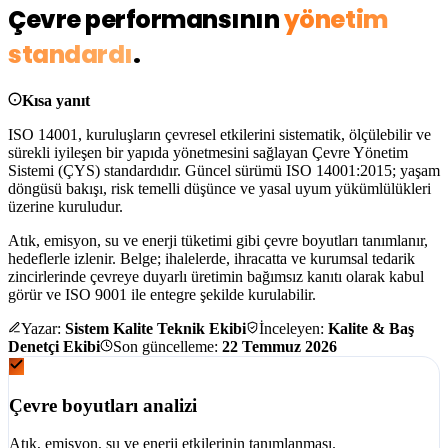
Çevre performansının
yönetim
standardı
.
Kısa yanıt
ISO 14001, kuruluşların çevresel etkilerini
sistematik, ölçülebilir ve
sürekli iyileşen
bir yapıda yönetmesini sağlayan Çevre Yönetim
Sistemi (ÇYS) standardıdır. Güncel sürümü
ISO 14001:2015
; yaşam
döngüsü bakışı, risk temelli düşünce ve yasal uyum yükümlülükleri
üzerine kuruludur.
Atık, emisyon, su ve enerji tüketimi gibi çevre boyutları tanımlanır,
hedeflerle izlenir. Belge; ihalelerde, ihracatta ve kurumsal tedarik
zincirlerinde
çevreye duyarlı üretimin bağımsız kanıtı
olarak kabul
görür ve ISO 9001 ile entegre şekilde kurulabilir.
Yazar:
Sistem Kalite Teknik Ekibi
İnceleyen:
Kalite & Baş
Denetçi Ekibi
Son güncelleme:
22 Temmuz 2026
Çevre boyutları analizi
Atık, emisyon, su ve enerji etkilerinin tanımlanması.