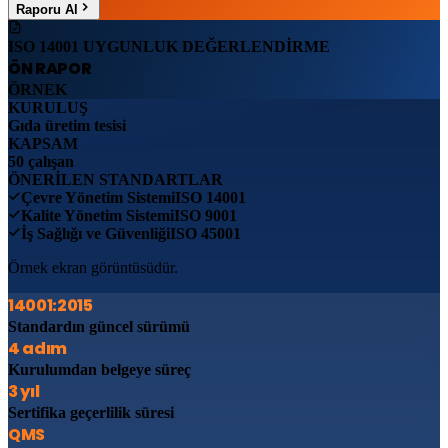
Raporu Al
ISO 14001 UYGUNLUK DEĞERLENDİRME
ÖN RAPOR
ÖRNEK
KURULUŞ
Gıda üretim tesisi
KAPSAM
50 çalışan
ÖNERİLEN STANDARTLAR
Çevre Yönetim Sistemi
ISO 14001
Kalite Yönetim Sistemi
ISO 9001
İş Sağlığı ve Güvenliği
ISO 45001
Örnek ekran görüntüsüdür.
14001:2015
Standardın güncel sürümü
4 adım
Kurulumdan belgeye süreç
3 yıl
Sertifika geçerlilik süresi
QMS