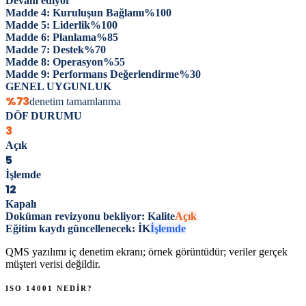
Devam ediyor
Madde 4: Kuruluşun Bağlamı
%
100
Madde 5: Liderlik
%
100
Madde 6: Planlama
%
85
Madde 7: Destek
%
70
Madde 8: Operasyon
%
55
Madde 9: Performans Değerlendirme
%
30
GENEL UYGUNLUK
%73
denetim tamamlanma
DÖF DURUMU
3
Açık
5
İşlemde
12
Kapalı
Doküman revizyonu bekliyor: Kalite
Açık
Eğitim kaydı güncellenecek: İK
İşlemde
QMS yazılımı iç denetim ekranı; örnek görüntüdür; veriler gerçek
müşteri verisi değildir.
ISO 14001
NEDİR?