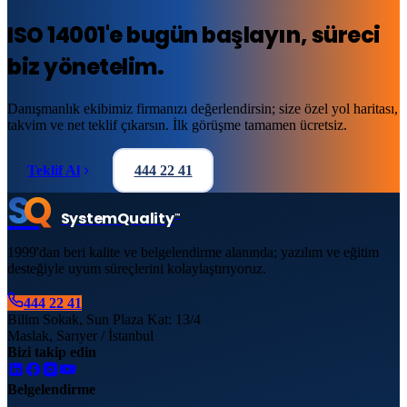
ISO 14001
'e
bugün başlayın
, süreci
biz yönetelim.
Danışmanlık ekibimiz firmanızı değerlendirsin; size özel yol haritası,
takvim ve net teklif çıkarsın. İlk görüşme tamamen ücretsiz.
Teklif Al
444 22 41
S
Q
System
Quality
™
1999'dan beri kalite ve belgelendirme alanında; yazılım ve eğitim
desteğiyle uyum süreçlerini kolaylaştırıyoruz.
444 22 41
Bilim Sokak, Sun Plaza Kat: 13/4
Maslak, Sarıyer / İstanbul
Bizi takip edin
Belgelendirme