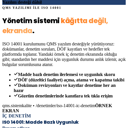
Yazılım desteği dâhil
QMS YAZILIMI İLE
ISO 14001
Yönetim sistemi
kâğıtta değil,
ekranda
.
ISO 14001
kurulumunu QMS yazılım desteğiyle yürütüyoruz:
dokümanlar, denetim soruları, DÖF kayıtları ve hedefler tek
platformda toplanır. Yandaki örnek iç denetim ekranında olduğu
gibi; standardın her maddesi için uygunluk durumu anlık izlenir, açık
bulgular sorumlusuna atanır.
Madde bazlı denetim ilerlemesi ve uygunluk skoru
DÖF (düzeltici faaliyet) açma, atama ve kapatma takibi
Doküman revizyonları ve kayıtlar denetime her an
hazır
Gözetim denetimlerinde kanıtlara tek tıkla erişim
qms.sistemkalite • /denetimler
/iso-14001
-ic-denetim
ÖRNEK
EKRAN
İÇ DENETİM
ISO 14001
: Madde Bazlı Uygunluk