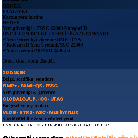
ÖRNEK
FAALİYET
Karma yem üretimi
HEDEF
Yem güvenliği + FSSC 22000 Kategori D
ÖNERİLEN BELGE / SERTİFİKA / STANDART
Yem Güvenliği Güvence
GMP+ FSA
Kategori D Yem Üretimi
FSSC 22000
Yem Üretimi PRP
ISO 22002-6
Örnek ekran görüntüsüdür.
20 başlık
Belge, sertifika, standart
GMP+ · FAMI-QS · FSSC
Yem güvenliği & güvence
GLOBALG.A.P. · QS · UFAS
Bölgesel yem şemaları
VLOG · RTRS · ASC · MarinTrust
Sürdürülebilir & su ürünleri yemi
YEM VE KATKI MADDELERİ UYGUNLUĞU NEDİR?