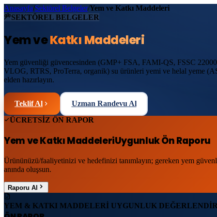
Anasayfa
/
Sektörel Belgeler
/
Yem ve Katkı Maddeleri
SEKTÖREL BELGELER
Yem ve
Katkı Maddeleri
Yem güvenliği güvencesinden (GMP+ FSA, FAMI-QS, FSSC 22000,
VLOG, RTRS, ProTerra, organik) su ürünleri yemi ve helal yeme (ASC,
elden hazırlayın.
Teklif Al
Uzman Randevu Al
ÜCRETSİZ ÖN RAPOR
Yem ve Katkı Maddeleri
Uygunluk Ön Raporu
Ürününüzü/faaliyetinizi ve hedefinizi tanımlayın; gereken yem güvenl
anında oluşsun.
Raporu Al
YEM & KATKI MADDELERİ UYGUNLUK DEĞERLENDİ
ÖN RAPOR