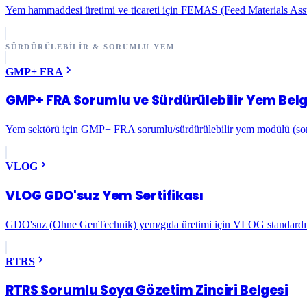
Yem hammaddesi üretimi ve ticareti için FEMAS (Feed Materials Ass
SÜRDÜRÜLEBILIR & SORUMLU YEM
GMP+ FRA
GMP+ FRA Sorumlu ve Sürdürülebilir Yem Belg
Yem sektörü için GMP+ FRA sorumlu/sürdürülebilir yem modülü (sor
VLOG
VLOG GDO'suz Yem Sertifikası
GDO'suz (Ohne GenTechnik) yem/gıda üretimi için VLOG standardın
RTRS
RTRS Sorumlu Soya Gözetim Zinciri Belgesi