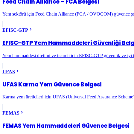
Feed Chain Alliance – FCA Belgesi
Yem sektörü için Feed Chain Alliance (FCA / OVOCOM) güvence şema
EFISC-GTP
EFISC-GTP Yem Hammaddeleri Güvenliği Belg
Yem hammaddesi üretimi ve ticareti için EFISC-GTP güvenlik ve iyi t
UFAS
UFAS Karma Yem Güvence Belgesi
Karma yem üreticileri için UFAS (Universal Feed Assurance Scheme) 
FEMAS
FEMAS Yem Hammaddeleri Güvence Belgesi