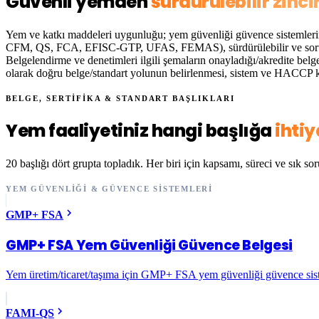
Güvenli yemden
sürdürülebilir zinci
Yem ve katkı maddeleri uygunluğu; yem güvenliği güvence sisteml
CFM, QS, FCA, EFISC-GTP, UFAS, FEMAS), sürdürülebilir ve sorum
Belgelendirme ve denetimleri
ilgili şemaların onayladığı/akredite be
olarak doğru belge/standart yolunun belirlenmesi, sistem ve HACCP ku
BELGE, SERTİFİKA & STANDART BAŞLIKLARI
Yem faaliyetiniz hangi başlığa
ihti
20 başlığı dört grupta topladık. Her biri için kapsamı, süreci ve sık sor
YEM GÜVENLIĞI & GÜVENCE SISTEMLERI
GMP+ FSA
GMP+ FSA Yem Güvenliği Güvence Belgesi
Yem üretim/ticaret/taşıma için GMP+ FSA yem güvenliği güvence sis
FAMI-QS