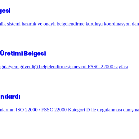
gesi
lik sistemi hazırlık ve onaylı belgelendirme kuruluşu koordinasyon dan
Üretimi Belgesi
gıda/yem güvenliği belgelendirmesi; mevcut FSSC 22000 sayfası
andardı
amlarının ISO 22000 / FSSC 22000 Kategori D ile uygulanması danışma