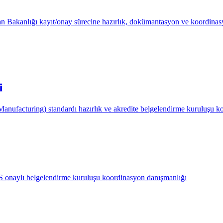
n Bakanlığı kayıt/onay sürecine hazırlık, dokümantasyon ve koordinas
i
acturing) standardı hazırlık ve akredite belgelendirme kuruluşu ko
QS onaylı belgelendirme kuruluşu koordinasyon danışmanlığı