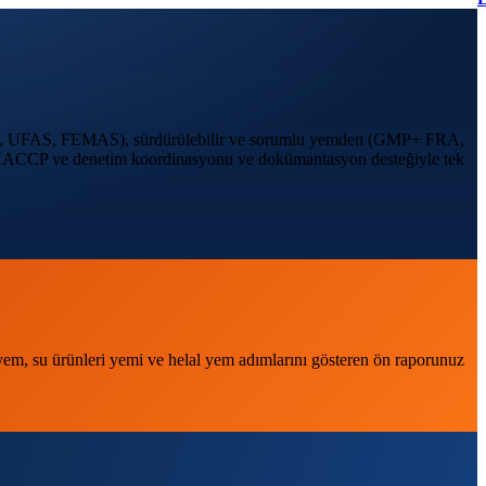
, UFAS, FEMAS), sürdürülebilir ve sorumlu yemden (GMP+ FRA,
ACCP ve denetim koordinasyonu
ve
dokümantasyon
desteğiyle tek
yem, su ürünleri yemi ve helal yem adımlarını gösteren ön raporunuz