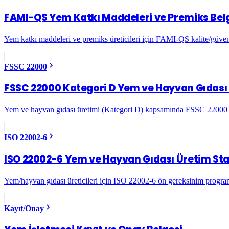
FAMI-QS Yem Katkı Maddeleri ve Premiks Bel
Yem katkı maddeleri ve premiks üreticileri için FAMI-QS kalite/güven
FSSC 22000
FSSC 22000 Kategori D Yem ve Hayvan Gıdası 
Yem ve hayvan gıdası üretimi (Kategori D) kapsamında FSSC 22000 
ISO 22002-6
ISO 22002-6 Yem ve Hayvan Gıdası Üretim St
Yem/hayvan gıdası üreticileri için ISO 22002-6 ön gereksinim progr
Kayıt/Onay