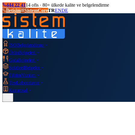
444 22 41
14 ofis · 80+ ülkede kalite ve belgelendirme
İletişim
SistemCore
TR
EN
DE
ISO
Belgelendirme
Ürün
Belgeleri
Gıda
Belgeleri
Sektörel
Belgeler
Eğitim
Yazılım
Test
Laboratuvar
Kurumsal