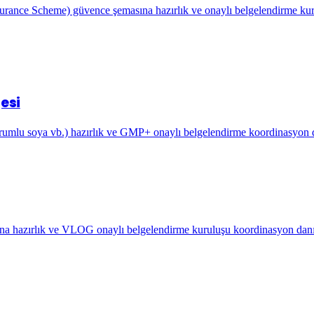
urance Scheme) güvence şemasına hazırlık ve onaylı belgelendirme ku
esi
umlu soya vb.) hazırlık ve GMP+ onaylı belgelendirme koordinasyon 
a hazırlık ve VLOG onaylı belgelendirme kuruluşu koordinasyon danı