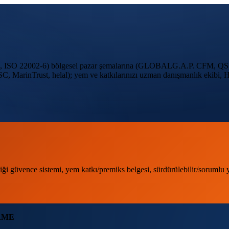
 ISO 22002-6) bölgesel pazar şemalarına (GLOBALG.A.P. CFM, QS
 MarinTrust, helal); yem ve katkılarınızı
uzman danışmanlık ekibi
,
H
iği güvence sistemi, yem katkı/premiks belgesi, sürdürülebilir/sorumlu 
RME