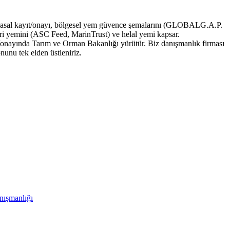
asal kayıt/onayı, bölgesel yem güvence şemalarını (GLOBALG.A.P.
emini (ASC Feed, MarinTrust) ve helal yemi kapsar.
yıt/onayında Tarım ve Orman Bakanlığı
yürütür. Biz
danışmanlık firması
unu tek elden üstleniriz.
nışmanlığı