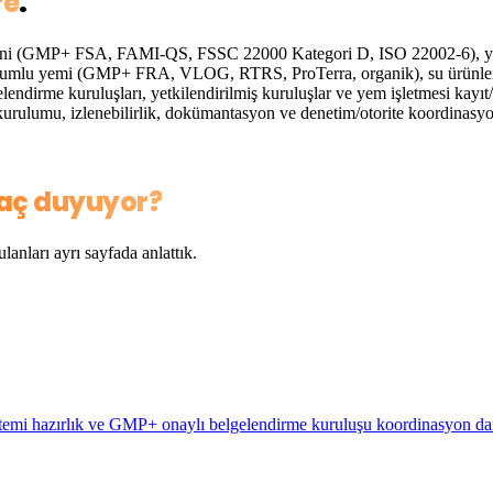
re
.
erini (GMP+ FSA, FAMI-QS, FSSC 22000 Kategori D, ISO 22002-6), y
lu yemi (GMP+ FRA, VLOG, RTRS, ProTerra, organik), su ürünleri y
lgelendirme kuruluşları, yetkilendirilmiş kuruluşlar ve yem işletmesi ka
rulumu, izlenebilirlik, dokümantasyon ve denetim/otorite koordinasyon
yaç duyuyor?
ulanları ayrı sayfada anlattık.
temi hazırlık ve GMP+ onaylı belgelendirme kuruluşu koordinasyon da