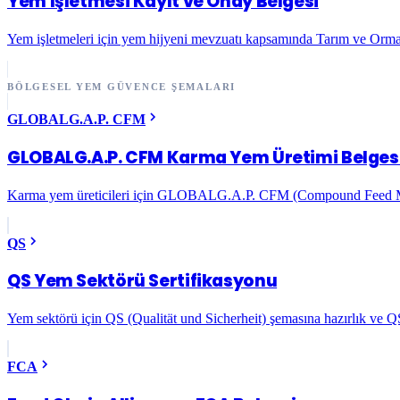
Yem İşletmesi Kayıt ve Onay Belgesi
Yem işletmeleri için yem hijyeni mevzuatı kapsamında Tarım ve Orma
BÖLGESEL YEM GÜVENCE ŞEMALARI
GLOBALG.A.P. CFM
GLOBALG.A.P. CFM Karma Yem Üretimi Belges
Karma yem üreticileri için GLOBALG.A.P. CFM (Compound Feed Manuf
QS
QS Yem Sektörü Sertifikasyonu
Yem sektörü için QS (Qualität und Sicherheit) şemasına hazırlık ve 
FCA