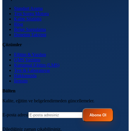
Standart Arama
Test Sorgu Motoru
Kalite Sözlüğü
Blog
Belge Sorgulama
Denetim Takvimi
Çözümler
Eğitim & Yazılım
QMS Yazılımı
Kurumsal Eğitim (LMS)
Test & Laboratuvar
Hakkımızda
İletişim
Bülten
Kalite, eğitim ve belgelendirmeden güncellemeler.
E-posta adresi
Abone Ol
Dilediğiniz zaman çıkabilirsiniz.