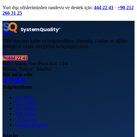
Yurt dışı ofislerimizden randevu ve destek için:
444 22 41
·
+90 212
266 31 25
S
Q
System
Quality
™
1999'dan beri kalite ve belgelendirme alanında; yazılım ve eğitim
desteğiyle uyum süreçlerini kolaylaştırıyoruz.
444 22 41
Bilim Sokak, Sun Plaza Kat: 13/4
Maslak, Sarıyer / İstanbul
Bizi takip edin
Belgelendirme
ISO 9001
ISO 14001
ISO 45001
ISO 27001
CE Belgesi
Sektörel Belgeler
Araçlar