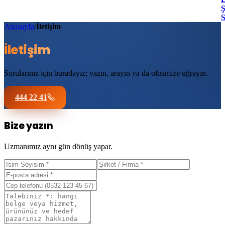
Ş
Anasayfa
/
İletişim
İletişim
Sorularınız için buradayız; yazın, arayın ya da ofisimize uğrayın.
444 22 41
Bize yazın
Uzmanımız aynı gün dönüş yapar.