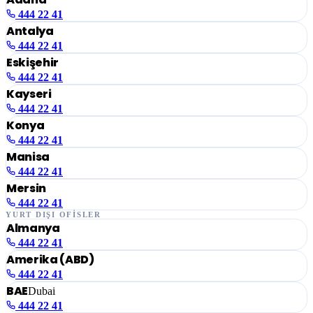
444 22 41
Antalya
444 22 41
Eskişehir
444 22 41
Kayseri
444 22 41
Konya
444 22 41
Manisa
444 22 41
Mersin
444 22 41
YURT DIŞI OFİSLER
Almanya
444 22 41
Amerika (ABD)
444 22 41
BAE
Dubai
444 22 41