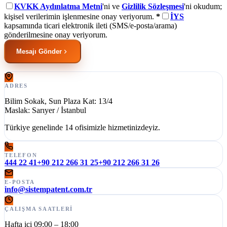
KVKK Aydınlatma Metni
'ni ve
Gizlilik Sözleşmesi
'ni okudum;
kişisel verilerimin işlenmesine onay veriyorum.
*
İYS
kapsamında ticari elektronik ileti (SMS/e-posta/arama)
gönderilmesine onay veriyorum.
Mesajı Gönder
ADRES
Bilim Sokak, Sun Plaza Kat: 13/4
Maslak: Sarıyer / İstanbul
Türkiye genelinde 14 ofisimizle hizmetinizdeyiz.
TELEFON
444 22 41
+90 212 266 31 25
+90 212 266 31 26
E-POSTA
info@sistempatent.com.tr
ÇALIŞMA SAATLERI
Hafta içi 09:00 – 18:00