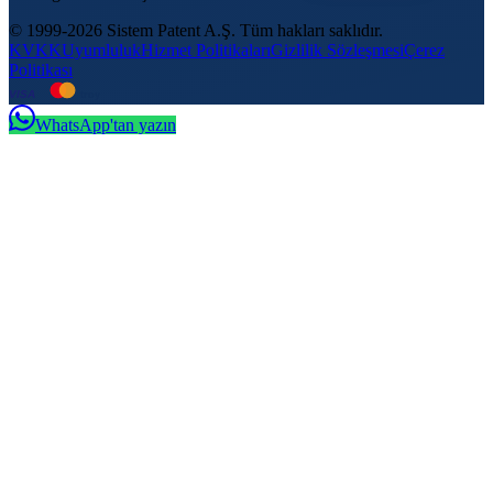
© 1999-2026 Sistem Patent A.Ş. Tüm hakları saklıdır.
KVKK
Uyumluluk
Hizmet Politikaları
Gizlilik Sözleşmesi
Çerez
Politikası
VISA
troy
WhatsApp'tan yazın