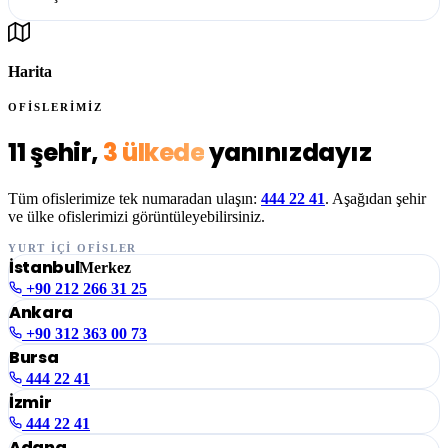
Harita
OFİSLERİMİZ
11 şehir,
3 ülkede
yanınızdayız
Tüm ofislerimize tek numaradan ulaşın:
444 22 41
. Aşağıdan şehir
ve ülke ofislerimizi görüntüleyebilirsiniz.
YURT İÇİ OFİSLER
İstanbul
Merkez
+90 212 266 31 25
Ankara
+90 312 363 00 73
Bursa
444 22 41
İzmir
444 22 41
Adana