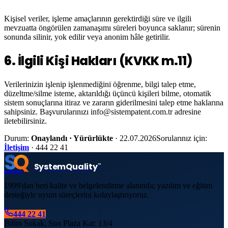
Kişisel veriler, işleme amaçlarının gerektirdiği süre ve ilgili
mevzuatta öngörülen zamanaşımı süreleri boyunca saklanır; sürenin
sonunda silinir, yok edilir veya anonim hâle getirilir.
6
.
İlgili Kişi Hakları (KVKK m.11)
Verilerinizin işlenip işlenmediğini öğrenme, bilgi talep etme,
düzeltme/silme isteme, aktarıldığı üçüncü kişileri bilme, otomatik
sistem sonuçlarına itiraz ve zararın giderilmesini talep etme haklarına
sahipsiniz. Başvurularınızı
info@sistempatent.com.tr
adresine
iletebilirsiniz.
Durum:
Onaylandı · Yürürlükte
· 22.07.2026
Sorularınız için:
İletişim
· 444 22 41
S
Q
System
Quality
™
1999'dan beri kalite ve belgelendirme alanında; yazılım ve eğitim
desteğiyle uyum süreçlerini kolaylaştırıyoruz.
444 22 41
Bilim Sokak, Sun Plaza Kat: 13/4