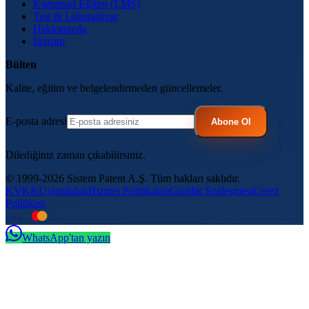
Kurumsal Eğitim (LMS)
Test & Laboratuvar
Hakkımızda
İletişim
Bülten
Kalite, eğitim ve belgelendirmeden güncellemeler.
E-posta adresi
Abone Ol
Dilediğiniz zaman çıkabilirsiniz.
© 1999-2026 Sistem Patent A.Ş. Tüm hakları saklıdır.
KVKK
Uyumluluk
Hizmet Politikaları
Gizlilik Sözleşmesi
Çerez
Politikası
VISA
troy
WhatsApp'tan yazın