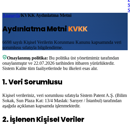
Ş
Anasayfa
/
KVKK Aydınlatma Metni
Aydınlatma Metni
KVKK
6698 sayılı Kişisel Verilerin Korunması Kanunu kapsamında veri
sorumlusu sıfatıyla bilgilendirme.
Onaylanmış politika:
Bu politika üst yönetimimiz tarafından
onaylanmıştır
ve 22.07.2026 tarihinden itibaren yürürlüktedir
.
Sistem Kalite tüm faaliyetlerinde bu ilkeleri esas alır.
1
.
Veri Sorumlusu
Kişisel verileriniz, veri sorumlusu sıfatıyla Sistem Patent A.Ş. (Bilim
Sokak, Sun Plaza Kat: 13/4 Maslak: Sarıyer / İstanbul) tarafından
aşağıda açıklanan kapsamda işlenmektedir.
2
.
İşlenen Kişisel Veriler