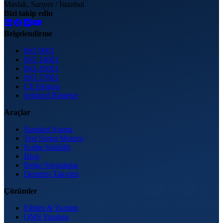
Maslak, Sarıyer / İstanbul
Bizi takip edin
Belgelendirme
ISO 9001
ISO 14001
ISO 45001
ISO 27001
CE Belgesi
Sektörel Belgeler
Araçlar
Standart Arama
Test Sorgu Motoru
Kalite Sözlüğü
Blog
Belge Sorgulama
Denetim Takvimi
Çözümler
Eğitim & Yazılım
QMS Yazılımı