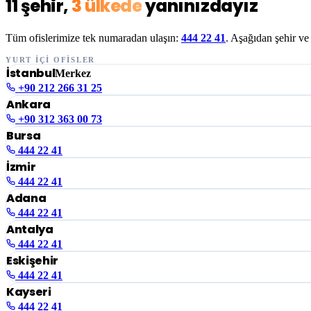
11 şehir,
3 ülkede
yanınızdayız
Tüm ofislerimize tek numaradan ulaşın:
444 22 41
. Aşağıdan şehir ve 
YURT İÇİ OFİSLER
İstanbul
Merkez
+90 212 266 31 25
Ankara
+90 312 363 00 73
Bursa
444 22 41
İzmir
444 22 41
Adana
444 22 41
Antalya
444 22 41
Eskişehir
444 22 41
Kayseri
444 22 41