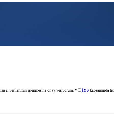
işisel verilerimin işlenmesine onay veriyorum.
*
İYS
kapsamında tica