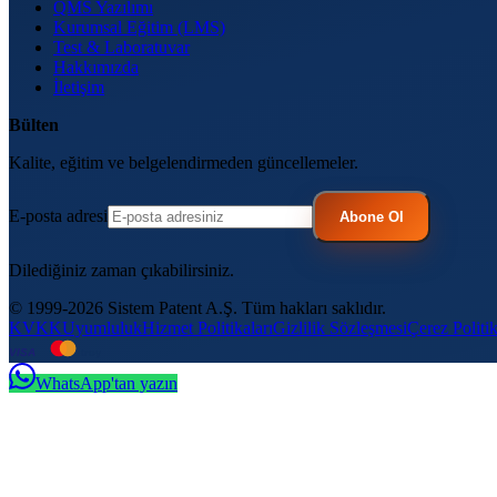
QMS Yazılımı
Kurumsal Eğitim (LMS)
Test & Laboratuvar
Hakkımızda
İletişim
Bülten
Kalite, eğitim ve belgelendirmeden güncellemeler.
E-posta adresi
Abone Ol
Dilediğiniz zaman çıkabilirsiniz.
© 1999-2026 Sistem Patent A.Ş. Tüm hakları saklıdır.
KVKK
Uyumluluk
Hizmet Politikaları
Gizlilik Sözleşmesi
Çerez Politik
VISA
troy
WhatsApp'tan yazın