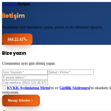
Anasayfa
/
İletişim
İletişim
Sorularınız için buradayız; yazın, arayın ya da ofisimize uğrayın.
444 22 41
Bize yazın
Uzmanımız aynı gün dönüş yapar.
KVKK Aydınlatma Metni
'ni ve
Gizlilik Sözleşmesi
'ni okudum; k
veriyorum.
Mesajı Gönder