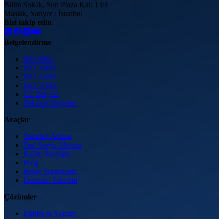
Bilim Sokak, Sun Plaza Kat: 13/4
Maslak, Sarıyer / İstanbul
Bizi takip edin
Belgelendirme
ISO 9001
ISO 14001
ISO 45001
ISO 27001
CE Belgesi
Sektörel Belgeler
Araçlar
Standart Arama
Test Sorgu Motoru
Kalite Sözlüğü
Blog
Belge Sorgulama
Denetim Takvimi
Çözümler
Eğitim & Yazılım