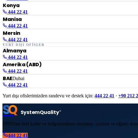
Konya
444 22 41
Manisa
444 22 41
Mersin
444 22 41
YURT DIŞI OFİSLER
Almanya
444 22 41
Amerika (ABD)
444 22 41
BAE
Dubai
444 22 41
Yurt dışı ofislerimizden randevu ve destek için:
444 22 41
·
+90 212 
S
Q
System
Quality
™
1999'dan beri kalite ve belgelendirme alanında; yazılım ve eğitim dest
444 22 41