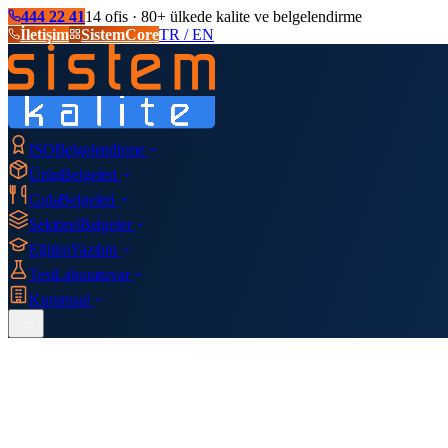
444 22 41
14 ofis · 80+ ülkede kalite ve belgelendirme
İletişim
SistemCore
TR / EN
ISO
Belgelendirme
Ürün
Belgeleri
Gıda
Belgeleri
Sektörel
Belgeler
Eğitim
Yazılım
Test
Laboratuvar
Kurumsal