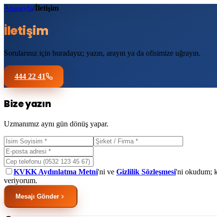
Anasayfa
/
İletişim
İletişim
Sorularınız için buradayız; yazın, arayın ya da ofisimize uğrayın.
444 22 41
Bize yazın
Uzmanımız aynı gün dönüş yapar.
KVKK Aydınlatma Metni
'ni ve
Gizlilik Sözleşmesi
'ni okudum; k
veriyorum.
Mesajı Gönder