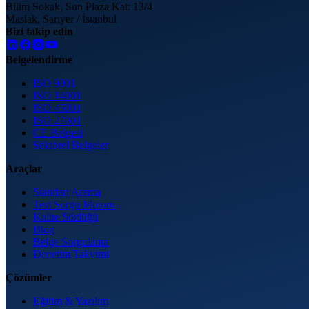
Bilim Sokak, Sun Plaza Kat: 13/4
Maslak, Sarıyer / İstanbul
Bizi takip edin
Belgelendirme
ISO 9001
ISO 14001
ISO 45001
ISO 27001
CE Belgesi
Sektörel Belgeler
Araçlar
Standart Arama
Test Sorgu Motoru
Kalite Sözlüğü
Blog
Belge Sorgulama
Denetim Takvimi
Çözümler
Eğitim & Yazılım