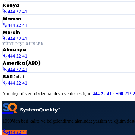
Konya
444 22 41
Manisa
444 22 41
Mersin
444 22 41
YURT DIŞI OFİSLER
Almanya
444 22 41
Amerika (ABD)
444 22 41
BAE
Dubai
444 22 41
Yurt dışı ofislerimizden randevu ve destek için:
444 22 41
·
+90 212 
S
Q
System
Quality
™
1999'dan beri kalite ve belgelendirme alanında; yazılım ve eğitim dest
444 22 41