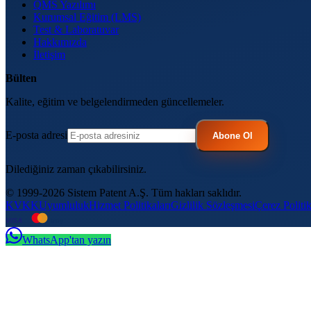
QMS Yazılımı
Kurumsal Eğitim (LMS)
Test & Laboratuvar
Hakkımızda
İletişim
Bülten
Kalite, eğitim ve belgelendirmeden güncellemeler.
E-posta adresi
Abone Ol
Dilediğiniz zaman çıkabilirsiniz.
© 1999-2026 Sistem Patent A.Ş. Tüm hakları saklıdır.
KVKK
Uyumluluk
Hizmet Politikaları
Gizlilik Sözleşmesi
Çerez Politik
VISA
troy
WhatsApp'tan yazın