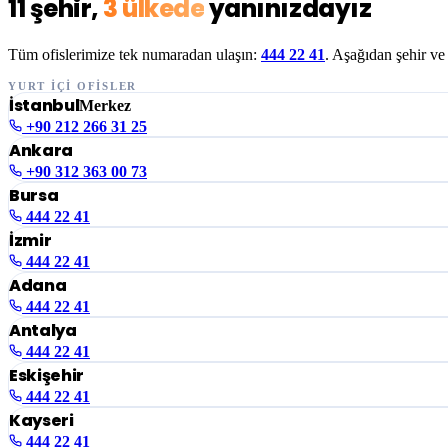
11 şehir,
3 ülkede
yanınızdayız
Tüm ofislerimize tek numaradan ulaşın:
444 22 41
. Aşağıdan şehir ve 
YURT İÇİ OFİSLER
İstanbul
Merkez
+90 212 266 31 25
Ankara
+90 312 363 00 73
Bursa
444 22 41
İzmir
444 22 41
Adana
444 22 41
Antalya
444 22 41
Eskişehir
444 22 41
Kayseri
444 22 41