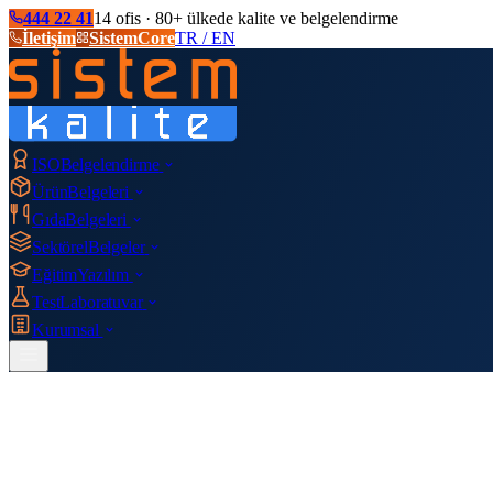
444 22 41
14 ofis · 80+ ülkede kalite ve belgelendirme
İletişim
SistemCore
TR / EN
ISO
Belgelendirme
Ürün
Belgeleri
Gıda
Belgeleri
Sektörel
Belgeler
Eğitim
Yazılım
Test
Laboratuvar
Kurumsal