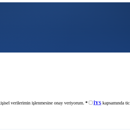
işisel verilerimin işlenmesine onay veriyorum.
*
İYS
kapsamında tica