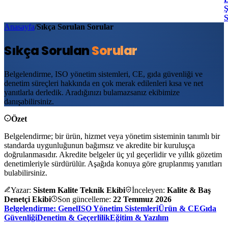
Ş
Anasayfa
/
Sıkça Sorulan Sorular
Sıkça Sorulan
Sorular
Belgelendirme, ISO yönetim sistemleri, CE, gıda güvenliği ve
denetim süreçleri hakkında en çok merak edilenleri kısa ve net
yanıtlarla derledik. Aradığınızı bulamazsanız ekibimize
danışabilirsiniz.
Özet
Belgelendirme; bir ürün, hizmet veya yönetim sisteminin tanımlı bir
standarda uygunluğunun bağımsız ve akredite bir kuruluşça
doğrulanmasıdır. Akredite belgeler üç yıl geçerlidir ve yıllık gözetim
denetimleriyle sürdürülür. Aşağıda konuya göre gruplanmış yanıtları
bulabilirsiniz.
Yazar:
Sistem Kalite Teknik Ekibi
İnceleyen:
Kalite & Baş
Denetçi Ekibi
Son güncelleme:
22 Temmuz 2026
Belgelendirme: Genel
ISO Yönetim Sistemleri
Ürün & CE
Gıda
Güvenliği
Denetim & Geçerlilik
Eğitim & Yazılım