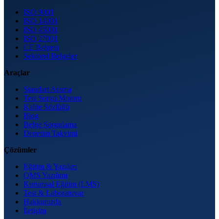
ISO 9001
ISO 14001
ISO 45001
ISO 27001
CE Belgesi
Sektörel Belgeler
Araçlar
Standart Arama
Test Sorgu Motoru
Kalite Sözlüğü
Blog
Belge Sorgulama
Denetim Takvimi
Çözümler
Eğitim & Yazılım
QMS Yazılımı
Kurumsal Eğitim (LMS)
Test & Laboratuvar
Hakkımızda
İletişim