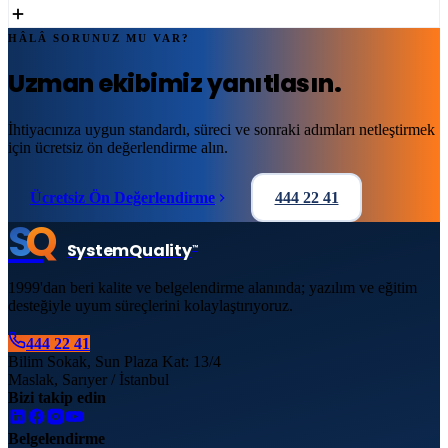
HÂLÂ SORUNUZ MU VAR?
Uzman ekibimiz yanıtlasın.
İhtiyacınıza uygun standardı, süreci ve sonraki adımları netleştirmek
için ücretsiz ön değerlendirme alın.
Ücretsiz Ön Değerlendirme
444 22 41
S
Q
System
Quality
™
1999'dan beri kalite ve belgelendirme alanında; yazılım ve eğitim
desteğiyle uyum süreçlerini kolaylaştırıyoruz.
444 22 41
Bilim Sokak, Sun Plaza Kat: 13/4
Maslak, Sarıyer / İstanbul
Bizi takip edin
Belgelendirme