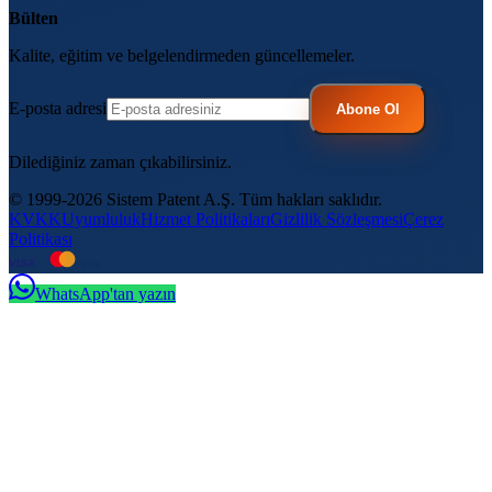
Bülten
Kalite, eğitim ve belgelendirmeden güncellemeler.
E-posta adresi
Abone Ol
Dilediğiniz zaman çıkabilirsiniz.
© 1999-2026 Sistem Patent A.Ş. Tüm hakları saklıdır.
KVKK
Uyumluluk
Hizmet Politikaları
Gizlilik Sözleşmesi
Çerez
Politikası
VISA
troy
WhatsApp'tan yazın