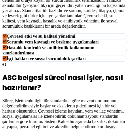
denetimle ortaya koyan bir sürdürülebilirlik sertifikasıdır. Yalnızca
akuakültür (yetiştiricilik) için geçerlidir; yaban avcılığı bu kapsamda
yer almaz. Standartlar tür bazlıdır ve somon, karides, tilapya, çipura
ve levrek gibi türler için ayrı şartlar tanımlar. Çevresel etki, su
kalitesi, yem kaynağı, hastalık ve antibiyotik yönetimi ile sosyal
sorumluluk başlıklarını bir arada değerlendirir.
Çevresel etki ve su kalitesi yönetimi
Sorumlu yem kaynağı ve besleme uygulamaları
Hastalık kontrolü ve antibiyotik kullanımının
sınırlandırılması
İşçi hakları ve sosyal sorumluluk şartları
02
ASC belgesi süreci nasıl işler, nasıl
hazırlanır?
Süreç, işletmenin ilgili tür standardına göre mevcut durumunun
değerlendirilmesiyle başlar ve eksiklerin giderilmesi için bir yol
haritası oluşturulur. Çevresel izleme kayıtları, yem ve ilaç yönetimi,
sosyal uygulamalar ile izlenebilirlik dokümantasyonu standardın
şartlarına göre kurulur. Sistem Kalite bu aşamada hazırlık, doküman
altyapısı, personel eğitimi ve akredite belgelendirme kuruluşuyla