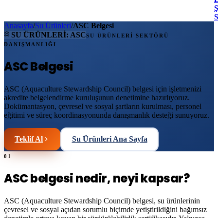
Ş
Anasayfa
/
Su Ürünleri
/
ASC Belgesi
SU ÜRÜNLERİ:
ASC
SU ÜRÜNLERİ SEKTÖRÜ
DANIŞMANLIĞI
ASC Belgesi
ASC (Aquaculture Stewardship Council) belgesi için işletmenizi
akredite belgelendirme kuruluşunun denetimine hazırlıyoruz.
Dokümantasyon, çevresel ve sosyal şartların kurulması, personel
eğitimi ve süreç koordinasyonunda danışmanlık desteği sunuyoruz.
Teklif Al
Su Ürünleri Ana Sayfa
01
ASC belgesi nedir, neyi kapsar?
ASC (Aquaculture Stewardship Council) belgesi, su ürünlerinin
çevresel ve sosyal açıdan sorumlu biçimde yetiştirildiğini bağımsız