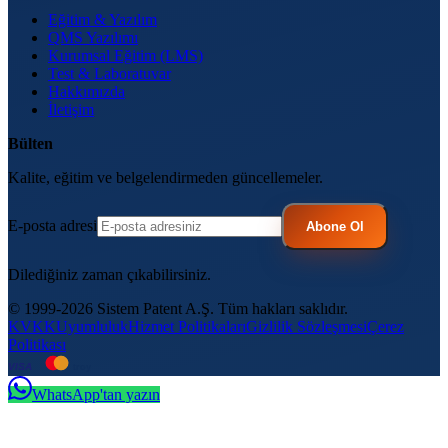
Eğitim & Yazılım
QMS Yazılımı
Kurumsal Eğitim (LMS)
Test & Laboratuvar
Hakkımızda
İletişim
Bülten
Kalite, eğitim ve belgelendirmeden güncellemeler.
E-posta adresi
Abone Ol
Dilediğiniz zaman çıkabilirsiniz.
© 1999-2026 Sistem Patent A.Ş. Tüm hakları saklıdır.
KVKK
Uyumluluk
Hizmet Politikaları
Gizlilik Sözleşmesi
Çerez
Politikası
VISA
troy
WhatsApp'tan yazın