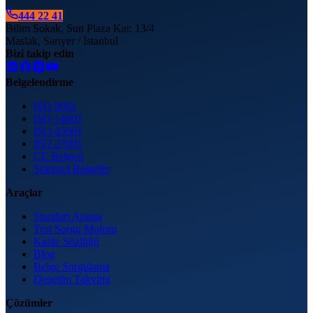
444 22 41
Bilim Sokak, Sun Plaza Kat: 13/4
Maslak, Sarıyer / İstanbul
Bizi takip edin
Belgelendirme
ISO 9001
ISO 14001
ISO 45001
ISO 27001
CE Belgesi
Sektörel Belgeler
Araçlar
Standart Arama
Test Sorgu Motoru
Kalite Sözlüğü
Blog
Belge Sorgulama
Denetim Takvimi
Çözümler