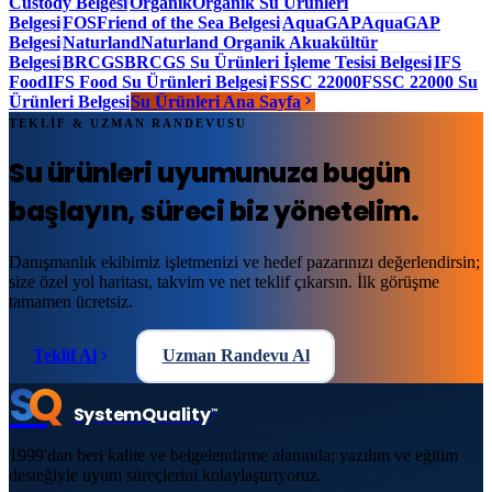
Custody Belgesi
Organik
Organik Su Ürünleri
Belgesi
FOS
Friend of the Sea Belgesi
AquaGAP
AquaGAP
Belgesi
Naturland
Naturland Organik Akuakültür
Belgesi
BRCGS
BRCGS Su Ürünleri İşleme Tesisi Belgesi
IFS
Food
IFS Food Su Ürünleri Belgesi
FSSC 22000
FSSC 22000 Su
Ürünleri Belgesi
Su Ürünleri Ana Sayfa
TEKLİF & UZMAN RANDEVUSU
Su ürünleri uyumunuza
bugün
başlayın
, süreci biz yönetelim.
Danışmanlık ekibimiz işletmenizi ve hedef pazarınızı değerlendirsin;
size özel yol haritası, takvim ve net teklif çıkarsın. İlk görüşme
tamamen ücretsiz.
Teklif Al
Uzman Randevu Al
S
Q
System
Quality
™
1999'dan beri kalite ve belgelendirme alanında; yazılım ve eğitim
desteğiyle uyum süreçlerini kolaylaştırıyoruz.