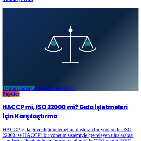
Uzman Görüşü
SİSTEM KALİTE
Popüler
HACCP mi, ISO 22000 mi? Gıda İşletmeleri
İçin Karşılaştırma
HACCP, gıda güvenliğinin temelini oluşturan bir yöntemdir; ISO
22000 ise HACCP'i bir yönetim sistemiyle çevreleyen uluslararası
standarttır. Perakende ve ihracatta çoğunlukla GFSI onaylı FSSC