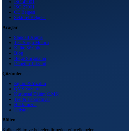
ISO 45001
ISO 27001
CE Belgesi
Sektörel Belgeler
Araçlar
Standart Arama
Test Sorgu Motoru
Kalite Sözlüğü
Blog
Belge Sorgulama
Denetim Takvimi
Çözümler
Eğitim & Yazılım
QMS Yazılımı
Kurumsal Eğitim (LMS)
Test & Laboratuvar
Hakkımızda
İletişim
Bülten
Kalite, eğitim ve belgelendirmeden güncellemeler.