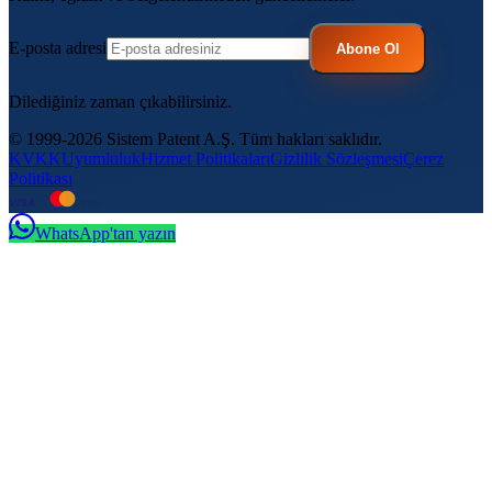
E-posta adresi
Abone Ol
Dilediğiniz zaman çıkabilirsiniz.
© 1999-2026 Sistem Patent A.Ş. Tüm hakları saklıdır.
KVKK
Uyumluluk
Hizmet Politikaları
Gizlilik Sözleşmesi
Çerez
Politikası
VISA
troy
WhatsApp'tan yazın