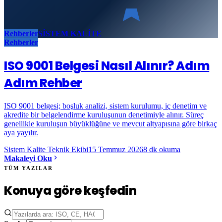
Rehberler
SİSTEM KALİTE
Rehberler
ISO 9001 Belgesi Nasıl Alınır? Adım
Adım Rehber
ISO 9001 belgesi; boşluk analizi, sistem kurulumu, iç denetim ve
akredite bir belgelendirme kuruluşunun denetimiyle alınır. Süreç
genellikle kuruluşun büyüklüğüne ve mevcut altyapısına göre birkaç
aya yayılır.
Sistem Kalite Teknik Ekibi
15 Temmuz 2026
8
dk okuma
Makaleyi Oku
TÜM YAZILAR
Konuya göre keşfedin