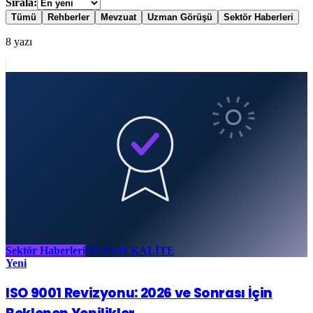
Sırala:
Tümü
Rehberler
Mevzuat
Uzman Görüşü
Sektör Haberleri
8
yazı
Sektör Haberleri
SİSTEM KALİTE
Yeni
ISO 9001 Revizyonu: 2026 ve Sonrası İçin