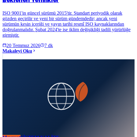
Beklenen Yenilikler
ISO 9001'in güncel sürümü 2015'tir. Standart periyodik olarak
gözden geçirilir ve yeni bir sürüm gündemdedir; ancak yeni
sürümün kesin içeriği ve yayın tarihi resmî ISO kaynaklarından
doğrulanmalıdır. Şubat 2024'te ise iklim değişikliği tadili yürürlüğe
girmiştir.
20 Temmuz 2026
7
dk
Makaleyi Oku