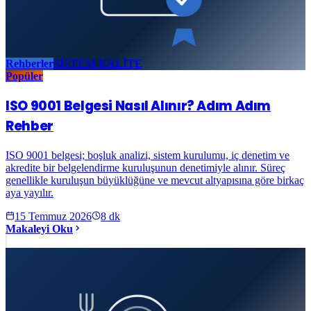
Rehberler
SİSTEM KALİTE
Popüler
ISO 9001 Belgesi Nasıl Alınır? Adım Adım
Rehber
ISO 9001 belgesi; boşluk analizi, sistem kurulumu, iç denetim ve
akredite bir belgelendirme kuruluşunun denetimiyle alınır. Süreç
genellikle kuruluşun büyüklüğüne ve mevcut altyapısına göre birkaç
aya yayılır.
15 Temmuz 2026
8
dk
Makaleyi Oku