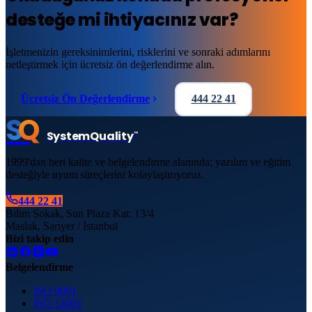
desteğe mi ihtiyacınız var?
İşletmenizin gereksinimlerini, risklerini ve sonraki adımlarını
netleştirmek için ücretsiz ön değerlendirme alın.
Ücretsiz Ön Değerlendirme
444 22 41
S
Q
System
Quality
™
1999'dan beri kalite ve belgelendirme alanında; yazılım ve eğitim
desteğiyle uyum süreçlerini kolaylaştırıyoruz.
444 22 41
Bilim Sokak, Sun Plaza Kat: 13/4
Maslak, Sarıyer / İstanbul
Bizi takip edin
Belgelendirme
ISO 9001
ISO 14001