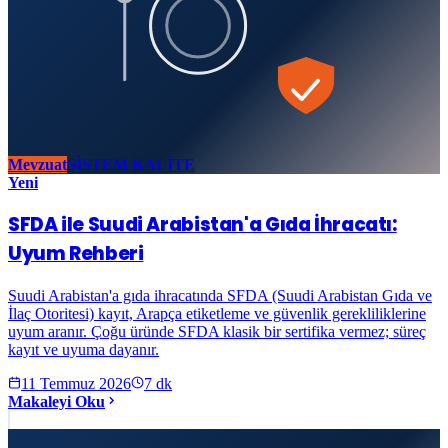
Mevzuat
SİSTEM KALİTE
Yeni
SFDA ile Suudi Arabistan'a Gıda İhracatı:
Uyum Rehberi
Suudi Arabistan'a gıda ihracatında SFDA (Suudi Arabistan Gıda ve
İlaç Otoritesi) kayıt, Arapça etiketleme ve güvenlik gerekliliklerine
uyum aranır. Çoğu üründe SFDA klasik bir sertifika vermez; süreç
kayıt ve uyuma dayanır.
11 Temmuz 2026
7
dk
Makaleyi Oku