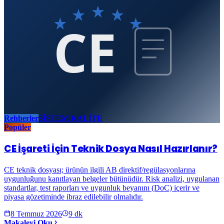
CE
Rehberler
SİSTEM KALİTE
Popüler
CE İşareti İçin Teknik Dosya Nasıl Hazırlanır?
CE teknik dosyası; ürünün ilgili AB direktif/regülasyonlarına
uygunluğunu kanıtlayan belgeler bütünüdür. Risk analizi, uygulanan
standartlar, test raporları ve uygunluk beyanını (DoC) içerir ve
piyasa gözetiminde ibraz edilebilir olmalıdır.
8 Temmuz 2026
9
dk
Makaleyi Oku