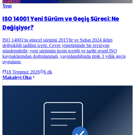
Mevzuat
SİSTEM KALİTE
Yeni
ISO 14001 Yeni Sürüm ve Geçiş Süreci: Ne
Değişiyor?
ISO 14001'in güncel sürümü 2015'tir ve Şubat 2024 iklim
değişikliği tadilini içerir. Çevre yönetiminde bir revizyon
gündemdedir; yeni sürümün kesin içeriği ve tarihi resmî ISO
kaynaklarından doğrulanmalı, yayınlandığında tipik 3 yıllık geçiş
uygulanır.
18 Temmuz 2026
6
dk
Makaleyi Oku