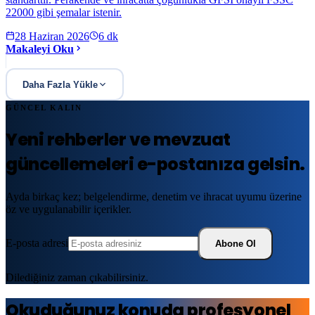
22000 gibi şemalar istenir.
28 Haziran 2026
6
dk
Makaleyi Oku
Daha Fazla Yükle
GÜNCEL KALIN
Yeni rehberler ve mevzuat
güncellemeleri e-postanıza gelsin.
Ayda birkaç kez; belgelendirme, denetim ve ihracat uyumu üzerine
öz ve uygulanabilir içerikler.
E-posta adresi
Abone Ol
Dilediğiniz zaman çıkabilirsiniz.
Okuduğunuz konuda profesyonel