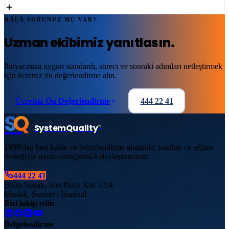
HÂLÂ SORUNUZ MU VAR?
Uzman ekibimiz yanıtlasın.
İhtiyacınıza uygun standardı, süreci ve sonraki adımları netleştirmek
için ücretsiz ön değerlendirme alın.
Ücretsiz Ön Değerlendirme
444 22 41
S
Q
System
Quality
™
1999'dan beri kalite ve belgelendirme alanında; yazılım ve eğitim
desteğiyle uyum süreçlerini kolaylaştırıyoruz.
444 22 41
Bilim Sokak, Sun Plaza Kat: 13/4
Maslak, Sarıyer / İstanbul
Bizi takip edin
Belgelendirme