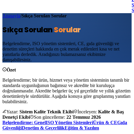
Ş
Anasayfa
/
Sıkça Sorulan Sorular
Sıkça Sorulan
Sorular
Belgelendirme, ISO yönetim sistemleri, CE, gıda güvenliği ve
denetim süreçleri hakkında en çok merak edilenleri kısa ve net
yanıtlarla derledik. Aradığınızı bulamazsanız ekibimize
danışabilirsiniz.
Özet
Belgelendirme; bir ürün, hizmet veya yönetim sisteminin tanımlı bir
standarda uygunluğunun bağımsız ve akredite bir kuruluşça
doğrulanmasıdır. Akredite belgeler üç yıl geçerlidir ve yıllık gözetim
denetimleriyle sürdürülür. Aşağıda konuya göre gruplanmış yanıtları
bulabilirsiniz.
Yazar:
Sistem Kalite Teknik Ekibi
İnceleyen:
Kalite & Baş
Denetçi Ekibi
Son güncelleme:
22 Temmuz 2026
Belgelendirme: Genel
ISO Yönetim Sistemleri
Ürün & CE
Gıda
Güvenliği
Denetim & Geçerlilik
Eğitim & Yazılım