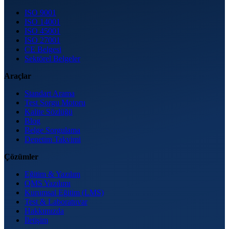
ISO 9001
ISO 14001
ISO 45001
ISO 27001
CE Belgesi
Sektörel Belgeler
Araçlar
Standart Arama
Test Sorgu Motoru
Kalite Sözlüğü
Blog
Belge Sorgulama
Denetim Takvimi
Çözümler
Eğitim & Yazılım
QMS Yazılımı
Kurumsal Eğitim (LMS)
Test & Laboratuvar
Hakkımızda
İletişim