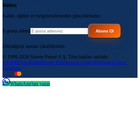
Bülten
Kalite, eğitim ve belgelendirmeden güncellemeler.
E-posta adresi
Abone Ol
Dilediğiniz zaman çıkabilirsiniz.
© 1999-2026 Sistem Patent A.Ş. Tüm hakları saklıdır.
KVKK
Uyumluluk
Hizmet Politikaları
Gizlilik Sözleşmesi
Çerez
Politikası
VISA
troy
WhatsApp'tan yazın