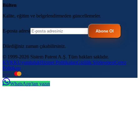
Bülten
Kalite, eğitim ve belgelendirmeden güncellemeler.
E-posta adresi
Abone Ol
Dilediğiniz zaman çıkabilirsiniz.
© 1999-2026 Sistem Patent A.Ş. Tüm hakları saklıdır.
KVKK
Uyumluluk
Hizmet Politikaları
Gizlilik Sözleşmesi
Çerez
Politikası
VISA
troy
WhatsApp'tan yazın