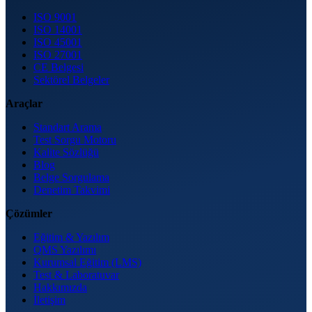
ISO 9001
ISO 14001
ISO 45001
ISO 27001
CE Belgesi
Sektörel Belgeler
Araçlar
Standart Arama
Test Sorgu Motoru
Kalite Sözlüğü
Blog
Belge Sorgulama
Denetim Takvimi
Çözümler
Eğitim & Yazılım
QMS Yazılımı
Kurumsal Eğitim (LMS)
Test & Laboratuvar
Hakkımızda
İletişim