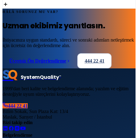
HÂLÂ SORUNUZ MU VAR?
Uzman ekibimiz yanıtlasın.
İhtiyacınıza uygun standardı, süreci ve sonraki adımları netleştirmek
için ücretsiz ön değerlendirme alın.
Ücretsiz Ön Değerlendirme
444 22 41
S
Q
System
Quality
™
1999'dan beri kalite ve belgelendirme alanında; yazılım ve eğitim
desteğiyle uyum süreçlerini kolaylaştırıyoruz.
444 22 41
Bilim Sokak, Sun Plaza Kat: 13/4
Maslak, Sarıyer / İstanbul
Bizi takip edin
Belgelendirme