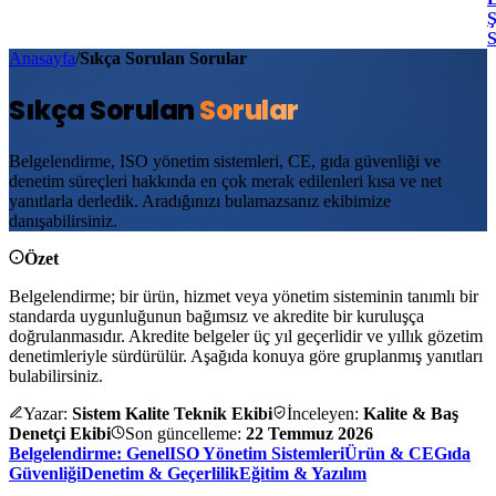
Ş
Anasayfa
/
Sıkça Sorulan Sorular
Sıkça Sorulan
Sorular
Belgelendirme, ISO yönetim sistemleri, CE, gıda güvenliği ve
denetim süreçleri hakkında en çok merak edilenleri kısa ve net
yanıtlarla derledik. Aradığınızı bulamazsanız ekibimize
danışabilirsiniz.
Özet
Belgelendirme; bir ürün, hizmet veya yönetim sisteminin tanımlı bir
standarda uygunluğunun bağımsız ve akredite bir kuruluşça
doğrulanmasıdır. Akredite belgeler üç yıl geçerlidir ve yıllık gözetim
denetimleriyle sürdürülür. Aşağıda konuya göre gruplanmış yanıtları
bulabilirsiniz.
Yazar:
Sistem Kalite Teknik Ekibi
İnceleyen:
Kalite & Baş
Denetçi Ekibi
Son güncelleme:
22 Temmuz 2026
Belgelendirme: Genel
ISO Yönetim Sistemleri
Ürün & CE
Gıda
Güvenliği
Denetim & Geçerlilik
Eğitim & Yazılım