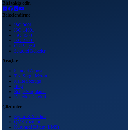
Bizi takip edin
Belgelendirme
ISO 9001
ISO 14001
ISO 45001
ISO 27001
CE Belgesi
Sektörel Belgeler
Araçlar
Standart Arama
Test Sorgu Motoru
Kalite Sözlüğü
Blog
Belge Sorgulama
Denetim Takvimi
Çözümler
Eğitim & Yazılım
QMS Yazılımı
Kurumsal Eğitim (LMS)