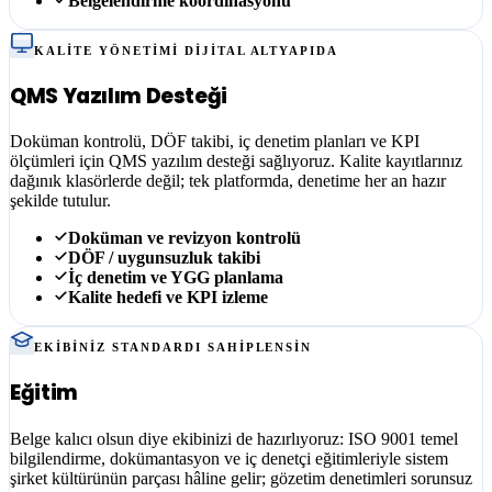
Belgelendirme koordinasyonu
KALITE YÖNETIMI DIJITAL ALTYAPIDA
QMS Yazılım Desteği
Doküman kontrolü, DÖF takibi, iç denetim planları ve KPI
ölçümleri için QMS yazılım desteği sağlıyoruz. Kalite kayıtlarınız
dağınık klasörlerde değil; tek platformda, denetime her an hazır
şekilde tutulur.
Doküman ve revizyon kontrolü
DÖF / uygunsuzluk takibi
İç denetim ve YGG planlama
Kalite hedefi ve KPI izleme
EKIBINIZ STANDARDI SAHIPLENSIN
Eğitim
Belge kalıcı olsun diye ekibinizi de hazırlıyoruz: ISO 9001 temel
bilgilendirme, dokümantasyon ve iç denetçi eğitimleriyle sistem
şirket kültürünün parçası hâline gelir; gözetim denetimleri sorunsuz