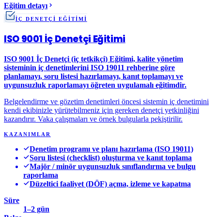
Eğitim detayı
İÇ DENETÇİ EĞİTİMİ
ISO 9001 İç Denetçi Eğitimi
ISO 9001 İç Denetçi (iç tetkikçi) Eğitimi, kalite yönetim
sisteminin iç denetimlerini ISO 19011 rehberine göre
planlamayı, soru listesi hazırlamayı, kanıt toplamayı ve
uygunsuzluk raporlamayı öğreten uygulamalı eğitimdir.
Belgelendirme ve gözetim denetimleri öncesi sistemin iç denetimini
kendi ekibinizle yürütebilmeniz için gereken denetçi yetkinliğini
kazandırır. Vaka çalışmaları ve örnek bulgularla pekiştirilir.
KAZANIMLAR
Denetim programı ve planı hazırlama (ISO 19011)
Soru listesi (checklist) oluşturma ve kanıt toplama
Majör / minör uygunsuzluk sınıflandırma ve bulgu
raporlama
Düzeltici faaliyet (DÖF) açma, izleme ve kapatma
Süre
1–2 gün