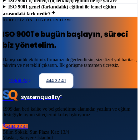
ISO 9001 iç denetçi (iç tetkikçi) eğitimi ne işe yarar?
ISO 9001 genel (farkındalık) eğitimi ile temel eğitim
arasındaki fark nedir?
ÜCRETSİZ ÖN DEĞERLENDİRME
ISO 9001'e
bugün başlayın
, süreci
biz yönetelim.
Danışmanlık ekibimiz firmanızı değerlendirsin; size özel yol haritası,
takvim ve net teklif çıkarsın. İlk görüşme tamamen ücretsiz.
Teklif Al
444 22 41
S
Q
System
Quality
™
1999'dan beri kalite ve belgelendirme alanında; yazılım ve eğitim
desteğiyle uyum süreçlerini kolaylaştırıyoruz.
444 22 41
Bilim Sokak, Sun Plaza Kat: 13/4
Maslak, Sarıyer / İstanbul