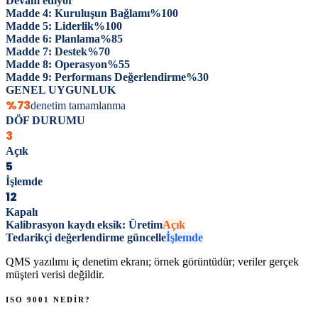
Devam ediyor
Madde 4: Kuruluşun Bağlamı
%
100
Madde 5: Liderlik
%
100
Madde 6: Planlama
%
85
Madde 7: Destek
%
70
Madde 8: Operasyon
%
55
Madde 9: Performans Değerlendirme
%
30
GENEL UYGUNLUK
%73
denetim tamamlanma
DÖF DURUMU
3
Açık
5
İşlemde
12
Kapalı
Kalibrasyon kaydı eksik: Üretim
Açık
Tedarikçi değerlendirme güncelle
İşlemde
QMS yazılımı iç denetim ekranı; örnek görüntüdür; veriler gerçek
müşteri verisi değildir.
ISO 9001 NEDİR?