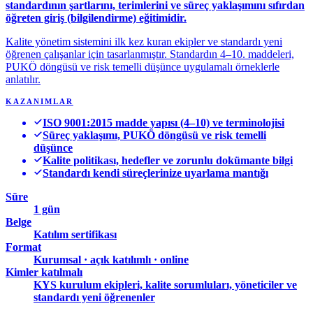
standardının şartlarını, terimlerini ve süreç yaklaşımını sıfırdan
öğreten giriş (bilgilendirme) eğitimidir.
Kalite yönetim sistemini ilk kez kuran ekipler ve standardı yeni
öğrenen çalışanlar için tasarlanmıştır. Standardın 4–10. maddeleri,
PUKÖ döngüsü ve risk temelli düşünce uygulamalı örneklerle
anlatılır.
KAZANIMLAR
ISO 9001:2015 madde yapısı (4–10) ve terminolojisi
Süreç yaklaşımı, PUKÖ döngüsü ve risk temelli
düşünce
Kalite politikası, hedefler ve zorunlu dokümante bilgi
Standardı kendi süreçlerinize uyarlama mantığı
Süre
1 gün
Belge
Katılım sertifikası
Format
Kurumsal · açık katılımlı · online
Kimler katılmalı
KYS kurulum ekipleri, kalite sorumluları, yöneticiler ve
standardı yeni öğrenenler