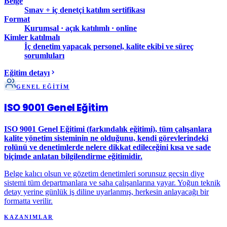
Belge
Sınav + iç denetçi katılım sertifikası
Format
Kurumsal · açık katılımlı · online
Kimler katılmalı
İç denetim yapacak personel, kalite ekibi ve süreç
sorumluları
Eğitim detayı
GENEL EĞİTİM
ISO 9001 Genel Eğitim
ISO 9001 Genel Eğitimi (farkındalık eğitimi), tüm çalışanlara
kalite yönetim sisteminin ne olduğunu, kendi görevlerindeki
rolünü ve denetimlerde nelere dikkat edileceğini kısa ve sade
biçimde anlatan bilgilendirme eğitimidir.
Belge kalıcı olsun ve gözetim denetimleri sorunsuz geçsin diye
sistemi tüm departmanlara ve saha çalışanlarına yayar. Yoğun teknik
detay yerine günlük iş diline uyarlanmış, herkesin anlayacağı bir
formatta verilir.
KAZANIMLAR