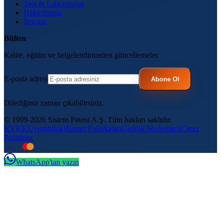
Test & Laboratuvar
Hakkımızda
İletişim
Bülten
Kalite, eğitim ve belgelendirmeden güncellemeler.
E-posta adresi
Abone Ol
Dilediğiniz zaman çıkabilirsiniz.
© 1999-2026 Sistem Patent A.Ş. Tüm hakları saklıdır.
KVKK
Uyumluluk
Hizmet Politikaları
Gizlilik Sözleşmesi
Çerez
Politikası
VISA
troy
WhatsApp'tan yazın