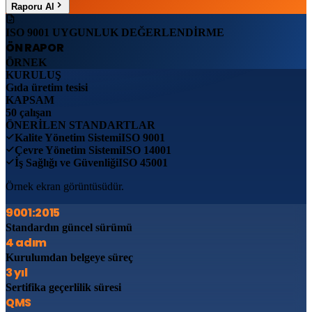
Raporu Al
ISO 9001 UYGUNLUK DEĞERLENDİRME
ÖN RAPOR
ÖRNEK
KURULUŞ
Gıda üretim tesisi
KAPSAM
50 çalışan
ÖNERİLEN STANDARTLAR
Kalite Yönetim Sistemi
ISO 9001
Çevre Yönetim Sistemi
ISO 14001
İş Sağlığı ve Güvenliği
ISO 45001
Örnek ekran görüntüsüdür.
9001:2015
Standardın güncel sürümü
4 adım
Kurulumdan belgeye süreç
3 yıl
Sertifika geçerlilik süresi
QMS