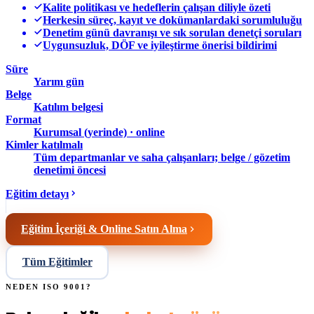
Kalite politikası ve hedeflerin çalışan diliyle özeti
Herkesin süreç, kayıt ve dokümanlardaki sorumluluğu
Denetim günü davranışı ve sık sorulan denetçi soruları
Uygunsuzluk, DÖF ve iyileştirme önerisi bildirimi
Süre
Yarım gün
Belge
Katılım belgesi
Format
Kurumsal (yerinde) · online
Kimler katılmalı
Tüm departmanlar ve saha çalışanları; belge / gözetim
denetimi öncesi
Eğitim detayı
Eğitim İçeriği & Online Satın Alma
Tüm Eğitimler
NEDEN ISO 9001?