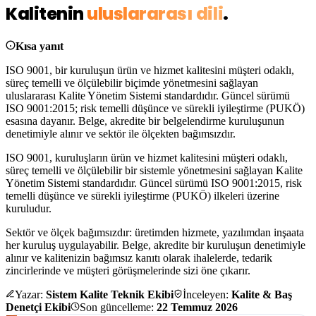
Kalitenin
uluslararası dili
.
Kısa yanıt
ISO 9001, bir kuruluşun ürün ve hizmet kalitesini müşteri odaklı,
süreç temelli ve ölçülebilir biçimde yönetmesini sağlayan
uluslararası Kalite Yönetim Sistemi standardıdır. Güncel sürümü
ISO 9001:2015; risk temelli düşünce ve sürekli iyileştirme (PUKÖ)
esasına dayanır. Belge, akredite bir belgelendirme kuruluşunun
denetimiyle alınır ve sektör ile ölçekten bağımsızdır.
ISO 9001, kuruluşların ürün ve hizmet kalitesini
müşteri odaklı,
süreç temelli ve ölçülebilir
bir sistemle yönetmesini sağlayan Kalite
Yönetim Sistemi standardıdır. Güncel sürümü
ISO 9001:2015
, risk
temelli düşünce ve sürekli iyileştirme (PUKÖ) ilkeleri üzerine
kuruludur.
Sektör ve ölçek bağımsızdır: üretimden hizmete, yazılımdan inşaata
her kuruluş uygulayabilir. Belge, akredite bir kuruluşun denetimiyle
alınır ve kalitenizin
bağımsız kanıtı
olarak ihalelerde, tedarik
zincirlerinde ve müşteri görüşmelerinde sizi öne çıkarır.
Yazar:
Sistem Kalite Teknik Ekibi
İnceleyen:
Kalite & Baş
Denetçi Ekibi
Son güncelleme:
22 Temmuz 2026