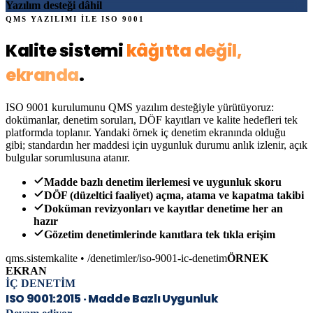
Yazılım desteği dâhil
QMS YAZILIMI İLE ISO 9001
Kalite sistemi
kâğıtta değil,
ekranda
.
ISO 9001 kurulumunu QMS yazılım desteğiyle yürütüyoruz:
dokümanlar, denetim soruları, DÖF kayıtları ve kalite hedefleri tek
platformda toplanır. Yandaki örnek iç denetim ekranında olduğu
gibi; standardın her maddesi için uygunluk durumu anlık izlenir, açık
bulgular sorumlusuna atanır.
Madde bazlı denetim ilerlemesi ve uygunluk skoru
DÖF (düzeltici faaliyet) açma, atama ve kapatma takibi
Doküman revizyonları ve kayıtlar denetime her an
hazır
Gözetim denetimlerinde kanıtlara tek tıkla erişim
qms.sistemkalite • /denetimler/iso-9001-ic-denetim
ÖRNEK
EKRAN
İÇ DENETİM
ISO 9001:2015 · Madde Bazlı Uygunluk