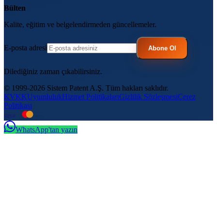
Bülten
Kalite, eğitim ve belgelendirmeden güncellemeler.
E-posta adresi
Abone Ol
Dilediğiniz zaman çıkabilirsiniz.
© 1999-2026 Sistem Patent A.Ş. Tüm hakları saklıdır.
KVKK
Uyumluluk
Hizmet Politikaları
Gizlilik Sözleşmesi
Çerez
Politikası
VISA
troy
WhatsApp'tan yazın