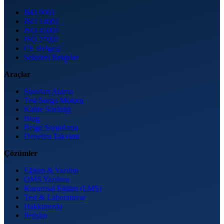
ISO 9001
ISO 14001
ISO 45001
ISO 27001
CE Belgesi
Sektörel Belgeler
Araçlar
Standart Arama
Test Sorgu Motoru
Kalite Sözlüğü
Blog
Belge Sorgulama
Denetim Takvimi
Çözümler
Eğitim & Yazılım
QMS Yazılımı
Kurumsal Eğitim (LMS)
Test & Laboratuvar
Hakkımızda
İletişim