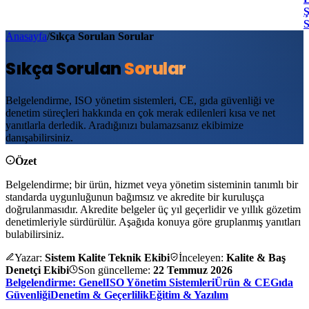
Ş
Anasayfa
/
Sıkça Sorulan Sorular
Sıkça Sorulan
Sorular
Belgelendirme, ISO yönetim sistemleri, CE, gıda güvenliği ve
denetim süreçleri hakkında en çok merak edilenleri kısa ve net
yanıtlarla derledik. Aradığınızı bulamazsanız ekibimize
danışabilirsiniz.
Özet
Belgelendirme; bir ürün, hizmet veya yönetim sisteminin tanımlı bir
standarda uygunluğunun bağımsız ve akredite bir kuruluşça
doğrulanmasıdır. Akredite belgeler üç yıl geçerlidir ve yıllık gözetim
denetimleriyle sürdürülür. Aşağıda konuya göre gruplanmış yanıtları
bulabilirsiniz.
Yazar:
Sistem Kalite Teknik Ekibi
İnceleyen:
Kalite & Baş
Denetçi Ekibi
Son güncelleme:
22 Temmuz 2026
Belgelendirme: Genel
ISO Yönetim Sistemleri
Ürün & CE
Gıda
Güvenliği
Denetim & Geçerlilik
Eğitim & Yazılım