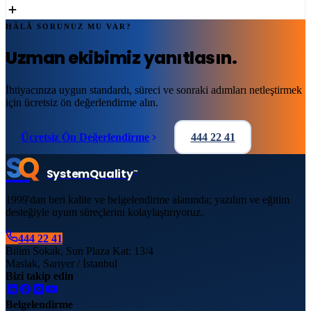
HÂLÂ SORUNUZ MU VAR?
Uzman ekibimiz yanıtlasın.
İhtiyacınıza uygun standardı, süreci ve sonraki adımları netleştirmek
için ücretsiz ön değerlendirme alın.
Ücretsiz Ön Değerlendirme
444 22 41
S
Q
System
Quality
™
1999'dan beri kalite ve belgelendirme alanında; yazılım ve eğitim
desteğiyle uyum süreçlerini kolaylaştırıyoruz.
444 22 41
Bilim Sokak, Sun Plaza Kat: 13/4
Maslak, Sarıyer / İstanbul
Bizi takip edin
Belgelendirme