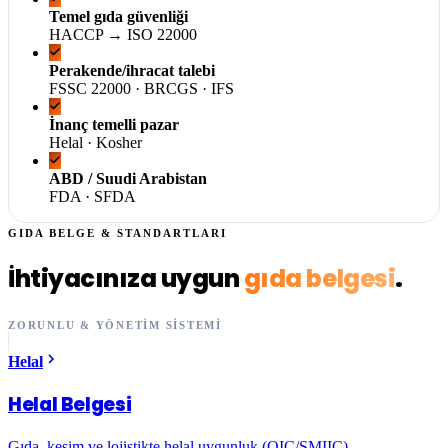
Temel gıda güvenliği
HACCP → ISO 22000
Perakende/ihracat talebi
FSSC 22000 · BRCGS · IFS
İnanç temelli pazar
Helal · Kosher
ABD / Suudi Arabistan
FDA · SFDA
GIDA BELGE & STANDARTLARI
İhtiyacınıza uygun
gıda belgesi
.
ZORUNLU & YÖNETIM SISTEMI
Helal
Helal Belgesi
Gıda, kesim ve lojistikte helal uygunluk (OIC/SMIIC).