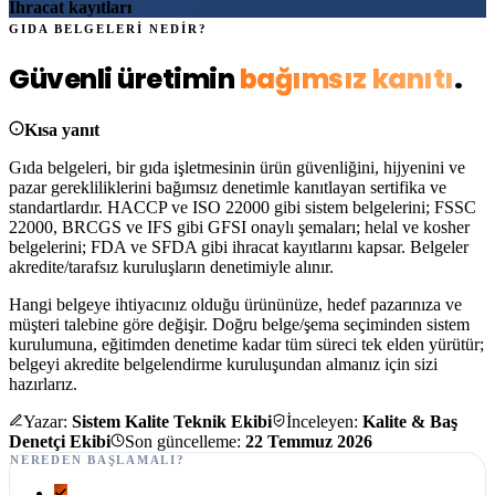
İhracat kayıtları
GIDA BELGELERİ NEDİR?
Güvenli üretimin
bağımsız kanıtı
.
Kısa yanıt
Gıda belgeleri, bir gıda işletmesinin ürün güvenliğini, hijyenini ve
pazar gerekliliklerini bağımsız denetimle kanıtlayan sertifika ve
standartlardır. HACCP ve ISO 22000 gibi sistem belgelerini; FSSC
22000, BRCGS ve IFS gibi GFSI onaylı şemaları; helal ve kosher
belgelerini; FDA ve SFDA gibi ihracat kayıtlarını kapsar. Belgeler
akredite/tarafsız kuruluşların denetimiyle alınır.
Hangi belgeye ihtiyacınız olduğu ürününüze, hedef pazarınıza ve
müşteri talebine göre değişir. Doğru belge/şema seçiminden sistem
kurulumuna, eğitimden denetime kadar tüm süreci tek elden yürütür;
belgeyi akredite belgelendirme kuruluşundan almanız için sizi
hazırlarız.
Yazar:
Sistem Kalite Teknik Ekibi
İnceleyen:
Kalite & Baş
Denetçi Ekibi
Son güncelleme:
22 Temmuz 2026
NEREDEN BAŞLAMALI?