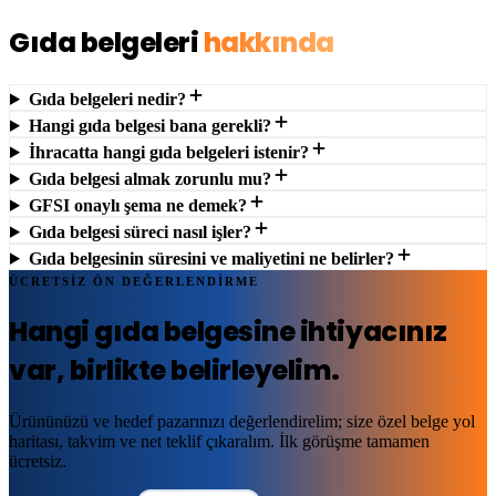
Gıda belgeleri
hakkında
Gıda belgeleri nedir?
Hangi gıda belgesi bana gerekli?
İhracatta hangi gıda belgeleri istenir?
Gıda belgesi almak zorunlu mu?
GFSI onaylı şema ne demek?
Gıda belgesi süreci nasıl işler?
Gıda belgesinin süresini ve maliyetini ne belirler?
ÜCRETSİZ ÖN DEĞERLENDİRME
Hangi gıda belgesine ihtiyacınız
var,
birlikte belirleyelim
.
Ürününüzü ve hedef pazarınızı değerlendirelim; size özel belge yol
haritası, takvim ve net teklif çıkaralım. İlk görüşme tamamen
ücretsiz.