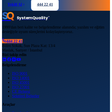
Teklif Al
444 22 41
S
Q
System
Quality
™
1999'dan beri kalite ve belgelendirme alanında; yazılım ve eğitim
desteğiyle uyum süreçlerini kolaylaştırıyoruz.
444 22 41
Bilim Sokak, Sun Plaza Kat: 13/4
Maslak, Sarıyer / İstanbul
Bizi takip edin
Belgelendirme
ISO 9001
ISO 14001
ISO 45001
ISO 27001
CE Belgesi
Sektörel Belgeler
Araçlar