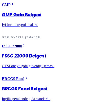
GMP
GMP Gıda Belgesi
İyi üretim uygulamaları.
GFSI ONAYLI ŞEMALAR
FSSC 22000
FSSC 22000 Belgesi
GFSI onaylı gıda güvenliği şeması.
BRCGS Food
BRCGS Food Belgesi
İngiliz perakende gıda standardı.