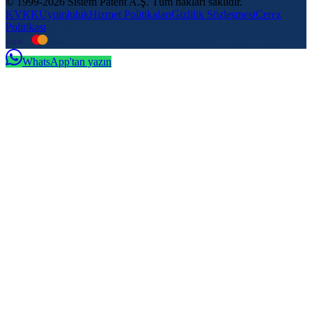
© 1999-2026 Sistem Patent A.Ş. Tüm hakları saklıdır.
KVKK
Uyumluluk
Hizmet Politikaları
Gizlilik Sözleşmesi
Çerez
Politikası
VISA
troy
WhatsApp'tan yazın