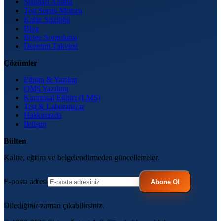
Standart Arama
Test Sorgu Motoru
Kalite Sözlüğü
Blog
Belge Sorgulama
Denetim Takvimi
Çözümler
Eğitim & Yazılım
QMS Yazılımı
Kurumsal Eğitim (LMS)
Test & Laboratuvar
Hakkımızda
İletişim
Bülten
Kalite, eğitim ve belgelendirmeden güncellemeler.
E-posta adresi
Abone Ol
Dilediğiniz zaman çıkabilirsiniz.