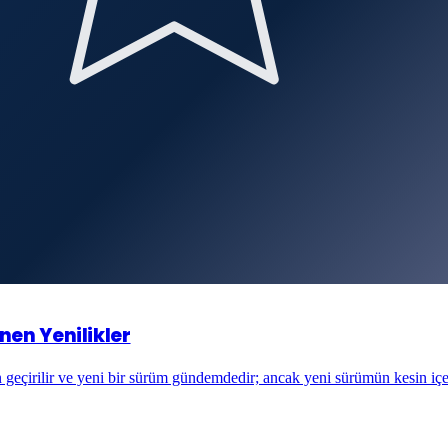
nen Yenilikler
 geçirilir ve yeni bir sürüm gündemdedir; ancak yeni sürümün kesin içe