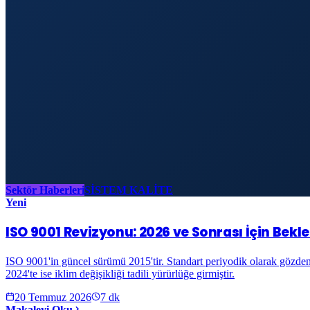
Sektör Haberleri
SİSTEM KALİTE
Yeni
ISO 9001 Revizyonu: 2026 ve Sonrası İçin Bekle
ISO 9001'in güncel sürümü 2015'tir. Standart periyodik olarak gözden
2024'te ise iklim değişikliği tadili yürürlüğe girmiştir.
20 Temmuz 2026
7
dk
Makaleyi Oku