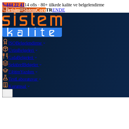
444 22 41
14 ofis · 80+ ülkede kalite ve belgelendirme
İletişim
SistemCore
TR
EN
DE
ISO
Belgelendirme
Ürün
Belgeleri
Gıda
Belgeleri
Sektörel
Belgeler
Eğitim
Yazılım
Test
Laboratuvar
Kurumsal