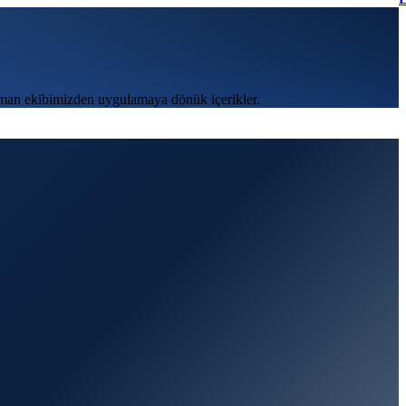
şman ekibimizden uygulamaya dönük içerikler.