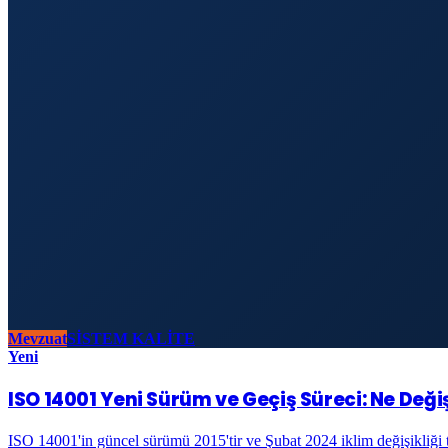
Mevzuat
SİSTEM KALİTE
Yeni
ISO 14001 Yeni Sürüm ve Geçiş Süreci: Ne Deği
ISO 14001'in güncel sürümü 2015'tir ve Şubat 2024 iklim değişikliği t