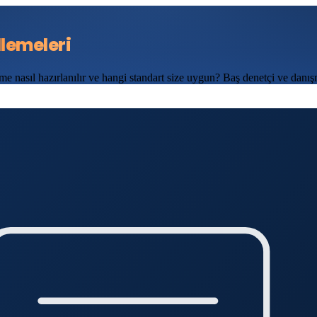
lemeleri
nasıl hazırlanılır ve hangi standart size uygun? Baş denetçi ve danı