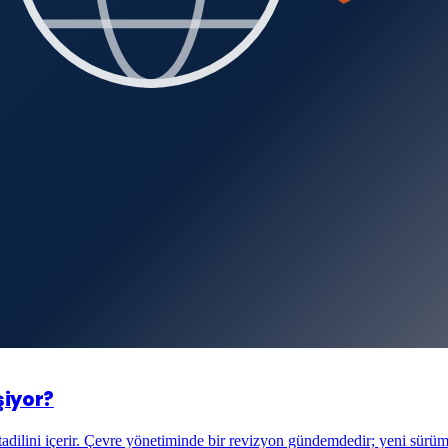
şiyor?
adilini içerir. Çevre yönetiminde bir revizyon gündemdedir; yeni sürüm