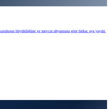
 kuruluşun büyüklüğüne ve mevcut altyapısına göre birkaç aya yayılır.