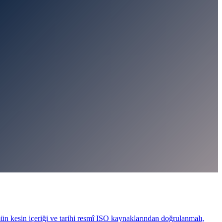
ün kesin içeriği ve tarihi resmî ISO kaynaklarından doğrulanmalı,