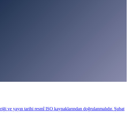
riği ve yayın tarihi resmî ISO kaynaklarından doğrulanmalıdır. Şubat