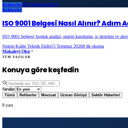
Rehberler
SİSTEM KALİTE
Rehberler
ISO 9001 Belgesi Nasıl Alınır? Adım
ISO 9001 belgesi; boşluk analizi, sistem kurulumu, iç denetim ve akre
Sistem Kalite Teknik Ekibi
15 Temmuz 2026
8
dk okuma
Makaleyi Oku
TÜM YAZILAR
Konuya göre keşfedin
Sırala:
Tümü
Rehberler
Mevzuat
Uzman Görüşü
Sektör Haberleri
8
yazı