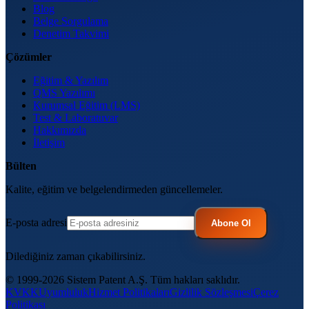
Blog
Belge Sorgulama
Denetim Takvimi
Çözümler
Eğitim & Yazılım
QMS Yazılımı
Kurumsal Eğitim (LMS)
Test & Laboratuvar
Hakkımızda
İletişim
Bülten
Kalite, eğitim ve belgelendirmeden güncellemeler.
E-posta adresi
Abone Ol
Dilediğiniz zaman çıkabilirsiniz.
© 1999-2026 Sistem Patent A.Ş. Tüm hakları saklıdır.
KVKK
Uyumluluk
Hizmet Politikaları
Gizlilik Sözleşmesi
Çerez
Politikası