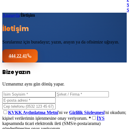
Ş
Anasayfa
/
İletişim
İletişim
Sorularınız için buradayız; yazın, arayın ya da ofisimize uğrayın.
444 22 41
Bize yazın
Uzmanımız aynı gün dönüş yapar.
KVKK Aydınlatma Metni
'ni ve
Gizlilik Sözleşmesi
'ni okudum;
kişisel verilerimin işlenmesine onay veriyorum.
*
İYS
kapsamında ticari elektronik ileti (SMS/e-posta/arama)
gönderilmesine onay veriyorum.