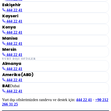
Eskişehir
444 22 41
Kayseri
444 22 41
Konya
444 22 41
Manisa
444 22 41
Mersin
444 22 41
YURT DIŞI OFİSLER
Almanya
444 22 41
Amerika (ABD)
444 22 41
BAE
Dubai
444 22 41
Yurt dışı ofislerimizden randevu ve destek için:
444 22 41
·
+90 212
266 31 25