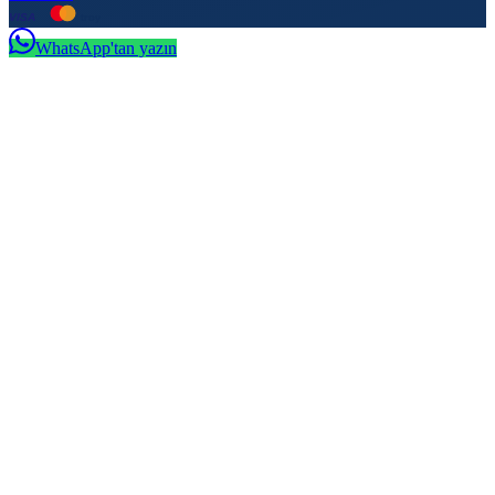
VISA
troy
WhatsApp'tan yazın