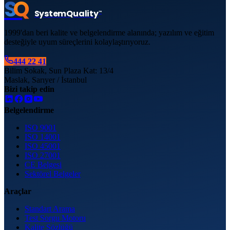
S
Q
System
Quality
™
1999'dan beri kalite ve belgelendirme alanında; yazılım ve eğitim
desteğiyle uyum süreçlerini kolaylaştırıyoruz.
444 22 41
Bilim Sokak, Sun Plaza Kat: 13/4
Maslak, Sarıyer / İstanbul
Bizi takip edin
Belgelendirme
ISO 9001
ISO 14001
ISO 45001
ISO 27001
CE Belgesi
Sektörel Belgeler
Araçlar
Standart Arama
Test Sorgu Motoru
Kalite Sözlüğü