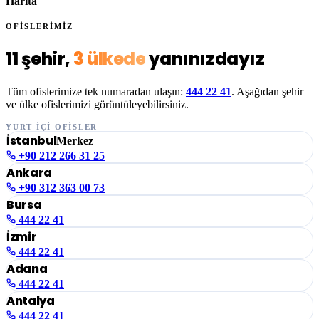
Harita
OFİSLERİMİZ
11 şehir,
3 ülkede
yanınızdayız
Tüm ofislerimize tek numaradan ulaşın:
444 22 41
. Aşağıdan şehir
ve ülke ofislerimizi görüntüleyebilirsiniz.
YURT İÇİ OFİSLER
İstanbul
Merkez
+90 212 266 31 25
Ankara
+90 312 363 00 73
Bursa
444 22 41
İzmir
444 22 41
Adana
444 22 41
Antalya
444 22 41