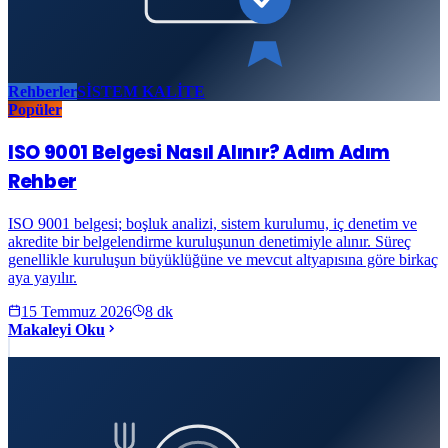
Rehberler
SİSTEM KALİTE
Popüler
ISO 9001 Belgesi Nasıl Alınır? Adım Adım
Rehber
ISO 9001 belgesi; boşluk analizi, sistem kurulumu, iç denetim ve
akredite bir belgelendirme kuruluşunun denetimiyle alınır. Süreç
genellikle kuruluşun büyüklüğüne ve mevcut altyapısına göre birkaç
aya yayılır.
15 Temmuz 2026
8
dk
Makaleyi Oku