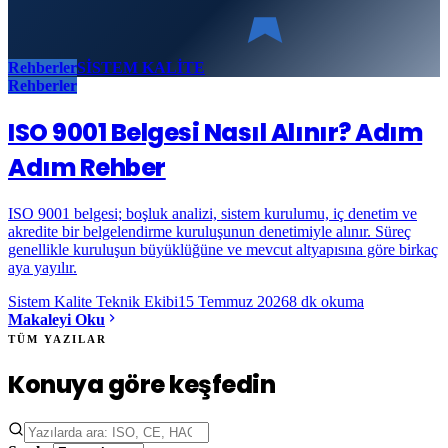
Rehberler
SİSTEM KALİTE
Rehberler
ISO 9001 Belgesi Nasıl Alınır? Adım
Adım Rehber
ISO 9001 belgesi; boşluk analizi, sistem kurulumu, iç denetim ve
akredite bir belgelendirme kuruluşunun denetimiyle alınır. Süreç
genellikle kuruluşun büyüklüğüne ve mevcut altyapısına göre birkaç
aya yayılır.
Sistem Kalite Teknik Ekibi
15 Temmuz 2026
8
dk okuma
Makaleyi Oku
TÜM YAZILAR
Konuya göre keşfedin