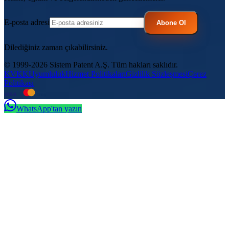
E-posta adresi
Abone Ol
Dilediğiniz zaman çıkabilirsiniz.
© 1999-2026 Sistem Patent A.Ş. Tüm hakları saklıdır.
KVKK
Uyumluluk
Hizmet Politikaları
Gizlilik Sözleşmesi
Çerez
Politikası
VISA
troy
WhatsApp'tan yazın