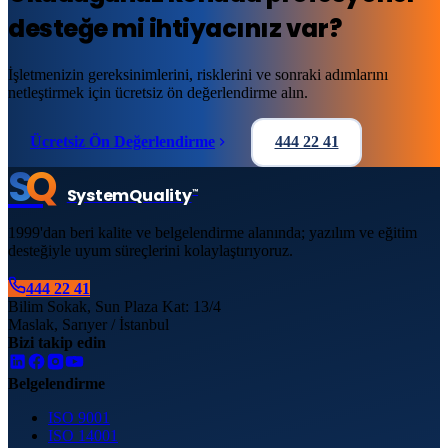
desteğe mi ihtiyacınız var?
İşletmenizin gereksinimlerini, risklerini ve sonraki adımlarını
netleştirmek için ücretsiz ön değerlendirme alın.
Ücretsiz Ön Değerlendirme
444 22 41
S
Q
System
Quality
™
1999'dan beri kalite ve belgelendirme alanında; yazılım ve eğitim
desteğiyle uyum süreçlerini kolaylaştırıyoruz.
444 22 41
Bilim Sokak, Sun Plaza Kat: 13/4
Maslak, Sarıyer / İstanbul
Bizi takip edin
Belgelendirme
ISO 9001
ISO 14001