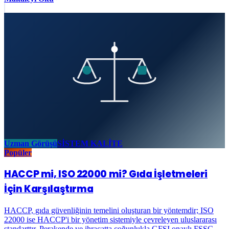
Uzman Görüşü
SİSTEM KALİTE
Popüler
HACCP mi, ISO 22000 mi? Gıda İşletmeleri
İçin Karşılaştırma
HACCP, gıda güvenliğinin temelini oluşturan bir yöntemdir; ISO
22000 ise HACCP'i bir yönetim sistemiyle çevreleyen uluslararası
standarttır. Perakende ve ihracatta çoğunlukla GFSI onaylı FSSC