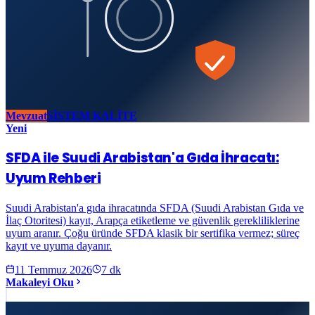
Mevzuat
SİSTEM KALİTE
Yeni
SFDA ile Suudi Arabistan'a Gıda İhracatı:
Uyum Rehberi
Suudi Arabistan'a gıda ihracatında SFDA (Suudi Arabistan Gıda ve
İlaç Otoritesi) kayıt, Arapça etiketleme ve güvenlik gerekliliklerine
uyum aranır. Çoğu üründe SFDA klasik bir sertifika vermez; süreç
kayıt ve uyuma dayanır.
11 Temmuz 2026
7
dk
Makaleyi Oku