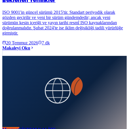
Beklenen Yenilikler
ISO 9001'in güncel sürümü 2015'tir. Standart periyodik olarak
gözden geçirilir ve yeni bir sürüm gündemdedir; ancak yeni
sürümün kesin içeriği ve yayın tarihi resmî ISO kaynaklarından
doğrulanmalıdır. Şubat 2024'te ise iklim değişikliği tadili yürürlüğe
girmiştir.
20 Temmuz 2026
7
dk
Makaleyi Oku