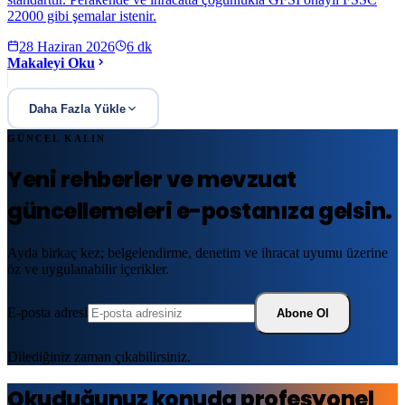
22000 gibi şemalar istenir.
28 Haziran 2026
6
dk
Makaleyi Oku
Daha Fazla Yükle
GÜNCEL KALIN
Yeni rehberler ve mevzuat
güncellemeleri e-postanıza gelsin.
Ayda birkaç kez; belgelendirme, denetim ve ihracat uyumu üzerine
öz ve uygulanabilir içerikler.
E-posta adresi
Abone Ol
Dilediğiniz zaman çıkabilirsiniz.
Okuduğunuz konuda profesyonel