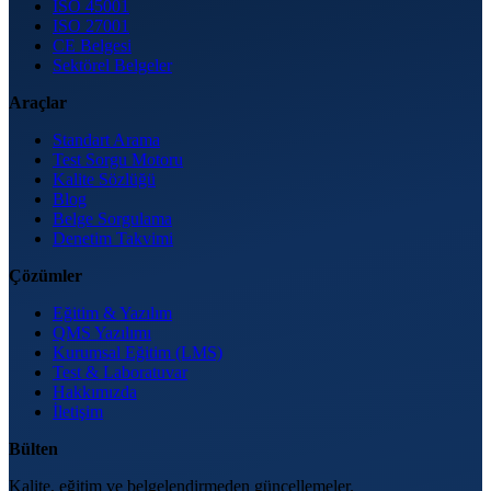
ISO 45001
ISO 27001
CE Belgesi
Sektörel Belgeler
Araçlar
Standart Arama
Test Sorgu Motoru
Kalite Sözlüğü
Blog
Belge Sorgulama
Denetim Takvimi
Çözümler
Eğitim & Yazılım
QMS Yazılımı
Kurumsal Eğitim (LMS)
Test & Laboratuvar
Hakkımızda
İletişim
Bülten
Kalite, eğitim ve belgelendirmeden güncellemeler.