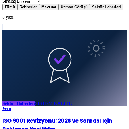
Sırala:
Tümü
Rehberler
Mevzuat
Uzman Görüşü
Sektör Haberleri
8
yazı
Sektör Haberleri
SİSTEM KALİTE
Yeni
ISO 9001 Revizyonu: 2026 ve Sonrası İçin