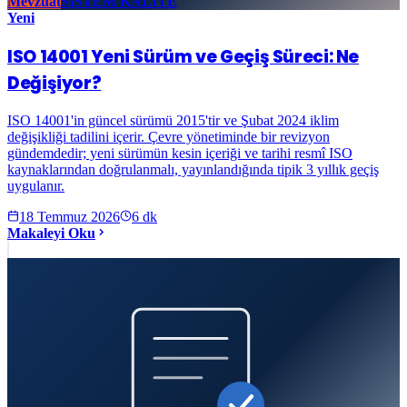
Mevzuat
SİSTEM KALİTE
Yeni
ISO 14001 Yeni Sürüm ve Geçiş Süreci: Ne
Değişiyor?
ISO 14001'in güncel sürümü 2015'tir ve Şubat 2024 iklim
değişikliği tadilini içerir. Çevre yönetiminde bir revizyon
gündemdedir; yeni sürümün kesin içeriği ve tarihi resmî ISO
kaynaklarından doğrulanmalı, yayınlandığında tipik 3 yıllık geçiş
uygulanır.
18 Temmuz 2026
6
dk
Makaleyi Oku