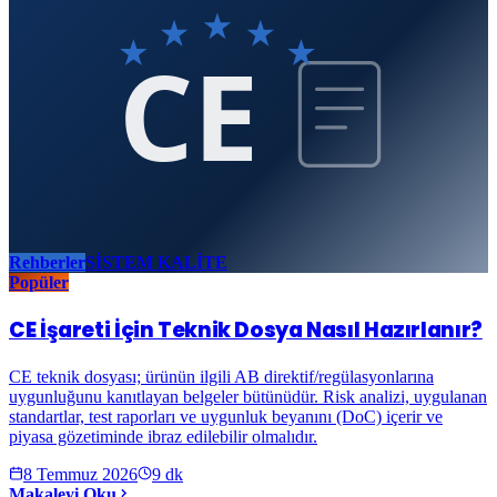
CE
Rehberler
SİSTEM KALİTE
Popüler
CE İşareti İçin Teknik Dosya Nasıl Hazırlanır?
CE teknik dosyası; ürünün ilgili AB direktif/regülasyonlarına
uygunluğunu kanıtlayan belgeler bütünüdür. Risk analizi, uygulanan
standartlar, test raporları ve uygunluk beyanını (DoC) içerir ve
piyasa gözetiminde ibraz edilebilir olmalıdır.
8 Temmuz 2026
9
dk
Makaleyi Oku