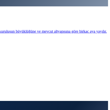
 kuruluşun büyüklüğüne ve mevcut altyapısına göre birkaç aya yayılır.