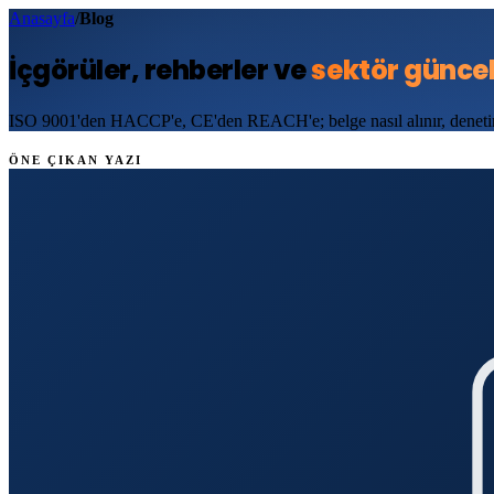
Anasayfa
/
Blog
İçgörüler, rehberler ve
sektör güncel
ISO 9001'den HACCP'e, CE'den REACH'e; belge nasıl alınır, denetime 
ÖNE ÇIKAN YAZI