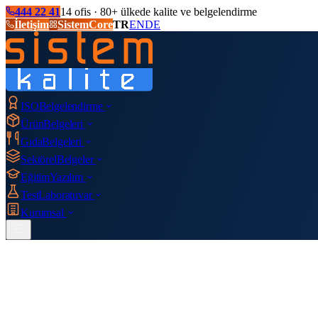
444 22 41
14 ofis · 80+ ülkede kalite ve belgelendirme
İletişim
SistemCore
TR
EN
DE
ISO
Belgelendirme
Ürün
Belgeleri
Gıda
Belgeleri
Sektörel
Belgeler
Eğitim
Yazılım
Test
Laboratuvar
Kurumsal