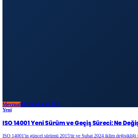
Mevzuat
SİSTEM KALİTE
Yeni
ISO 14001 Yeni Sürüm ve Geçiş Süreci: Ne Deği
ISO 14001'in güncel sürümü 2015'tir ve Şubat 2024 iklim değişikliği t