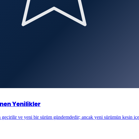
nen Yenilikler
 geçirilir ve yeni bir sürüm gündemdedir; ancak yeni sürümün kesin içe