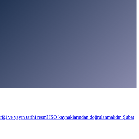
riği ve yayın tarihi resmî ISO kaynaklarından doğrulanmalıdır. Şubat