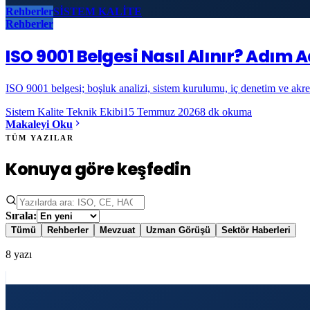
Rehberler
SİSTEM KALİTE
Rehberler
ISO 9001 Belgesi Nasıl Alınır? Adım
ISO 9001 belgesi; boşluk analizi, sistem kurulumu, iç denetim ve akre
Sistem Kalite Teknik Ekibi
15 Temmuz 2026
8
dk okuma
Makaleyi Oku
TÜM YAZILAR
Konuya göre keşfedin
Sırala:
Tümü
Rehberler
Mevzuat
Uzman Görüşü
Sektör Haberleri
8
yazı