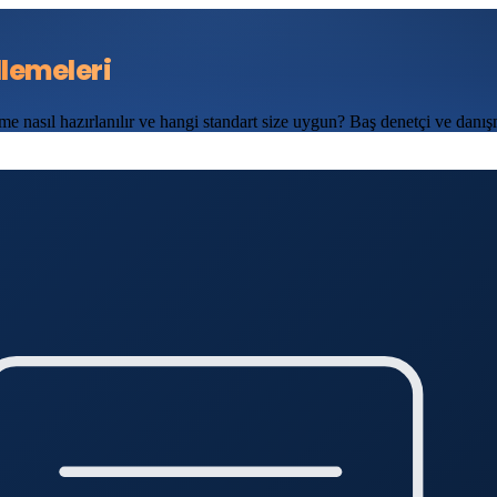
lemeleri
nasıl hazırlanılır ve hangi standart size uygun? Baş denetçi ve danı