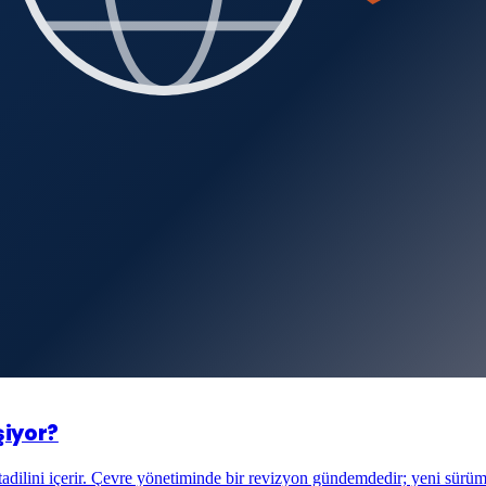
şiyor?
adilini içerir. Çevre yönetiminde bir revizyon gündemdedir; yeni sürüm