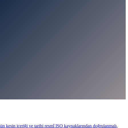
ün kesin içeriği ve tarihi resmî ISO kaynaklarından doğrulanmalı,