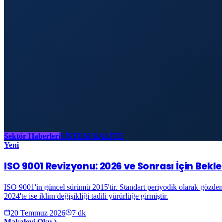
Sektör Haberleri
SİSTEM KALİTE
Yeni
ISO 9001 Revizyonu: 2026 ve Sonrası İçin Bekle
ISO 9001'in güncel sürümü 2015'tir. Standart periyodik olarak gözden
2024'te ise iklim değişikliği tadili yürürlüğe girmiştir.
20 Temmuz 2026
7
dk
Makaleyi Oku