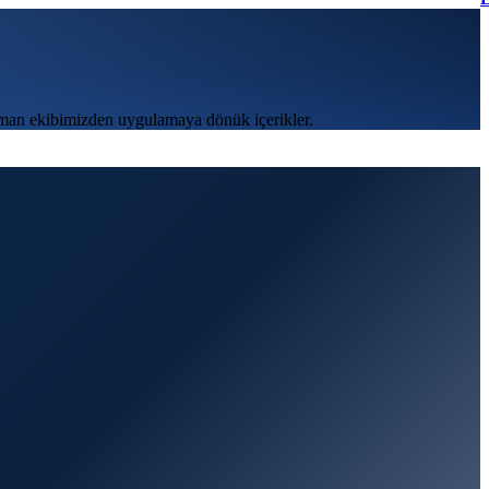
şman ekibimizden uygulamaya dönük içerikler.