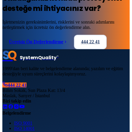
desteğe mi ihtiyacınız var?
İşletmenizin gereksinimlerini, risklerini ve sonraki adımlarını
netleştirmek için ücretsiz ön değerlendirme alın.
Ücretsiz Ön Değerlendirme
444 22 41
S
Q
System
Quality
™
1999'dan beri kalite ve belgelendirme alanında; yazılım ve eğitim
desteğiyle uyum süreçlerini kolaylaştırıyoruz.
444 22 41
Bilim Sokak, Sun Plaza Kat: 13/4
Maslak, Sarıyer / İstanbul
Bizi takip edin
Belgelendirme
ISO 9001
ISO 14001