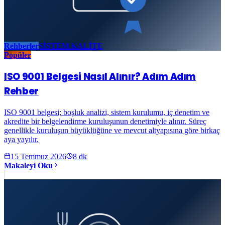
Rehberler
SİSTEM KALİTE
Popüler
ISO 9001 Belgesi Nasıl Alınır? Adım Adım
Rehber
ISO 9001 belgesi; boşluk analizi, sistem kurulumu, iç denetim ve
akredite bir belgelendirme kuruluşunun denetimiyle alınır. Süreç
genellikle kuruluşun büyüklüğüne ve mevcut altyapısına göre birkaç
aya yayılır.
15 Temmuz 2026
8
dk
Makaleyi Oku