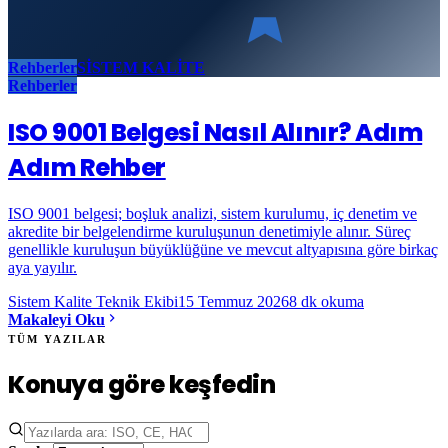
Rehberler
SİSTEM KALİTE
Rehberler
ISO 9001 Belgesi Nasıl Alınır? Adım
Adım Rehber
ISO 9001 belgesi; boşluk analizi, sistem kurulumu, iç denetim ve
akredite bir belgelendirme kuruluşunun denetimiyle alınır. Süreç
genellikle kuruluşun büyüklüğüne ve mevcut altyapısına göre birkaç
aya yayılır.
Sistem Kalite Teknik Ekibi
15 Temmuz 2026
8
dk okuma
Makaleyi Oku
TÜM YAZILAR
Konuya göre keşfedin