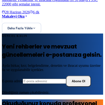
22000 gibi şemalar istenir.
28 Haziran 2026
6
dk
Makaleyi Oku
Daha Fazla Yükle
GÜNCEL KALIN
Yeni rehberler ve mevzuat
güncellemeleri e-postanıza gelsin.
Ayda birkaç kez; belgelendirme, denetim ve ihracat uyumu üzerine
öz ve uygulanabilir içerikler.
E-posta adresi
Abone Ol
Dilediğiniz zaman çıkabilirsiniz.
Okuduğunuz konuda profesyonel