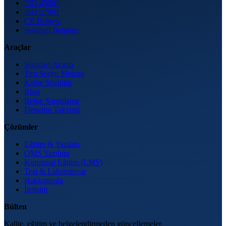
ISO 45001
ISO 27001
CE Belgesi
Sektörel Belgeler
Araçlar
Standart Arama
Test Sorgu Motoru
Kalite Sözlüğü
Blog
Belge Sorgulama
Denetim Takvimi
Çözümler
Eğitim & Yazılım
QMS Yazılımı
Kurumsal Eğitim (LMS)
Test & Laboratuvar
Hakkımızda
İletişim
Bülten
Kalite, eğitim ve belgelendirmeden güncellemeler.