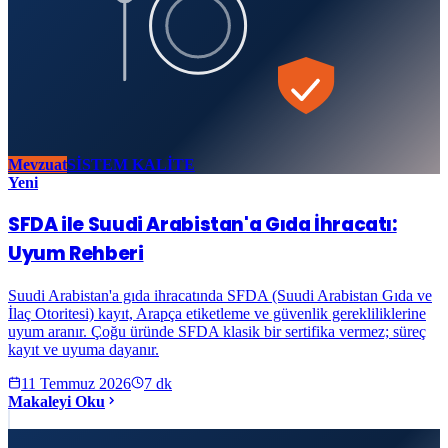
Mevzuat
SİSTEM KALİTE
Yeni
SFDA ile Suudi Arabistan'a Gıda İhracatı:
Uyum Rehberi
Suudi Arabistan'a gıda ihracatında SFDA (Suudi Arabistan Gıda ve
İlaç Otoritesi) kayıt, Arapça etiketleme ve güvenlik gerekliliklerine
uyum aranır. Çoğu üründe SFDA klasik bir sertifika vermez; süreç
kayıt ve uyuma dayanır.
11 Temmuz 2026
7
dk
Makaleyi Oku