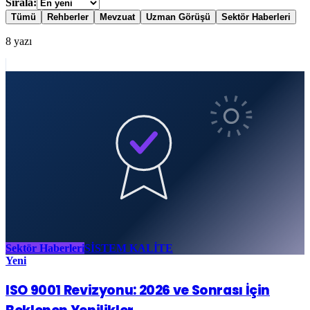
Sırala:
Tümü
Rehberler
Mevzuat
Uzman Görüşü
Sektör Haberleri
8
yazı
Sektör Haberleri
SİSTEM KALİTE
Yeni
ISO 9001 Revizyonu: 2026 ve Sonrası İçin