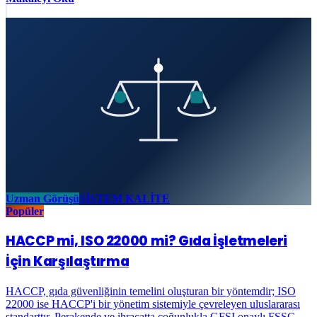
Uzman Görüşü
SİSTEM KALİTE
Popüler
HACCP mi, ISO 22000 mi? Gıda İşletmeleri
İçin Karşılaştırma
HACCP, gıda güvenliğinin temelini oluşturan bir yöntemdir; ISO
22000 ise HACCP'i bir yönetim sistemiyle çevreleyen uluslararası
standarttır. Perakende ve ihracatta çoğunlukla GFSI onaylı FSSC