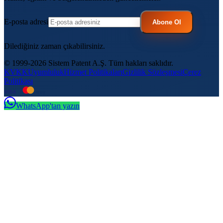
E-posta adresi
Abone Ol
Dilediğiniz zaman çıkabilirsiniz.
© 1999-2026 Sistem Patent A.Ş. Tüm hakları saklıdır.
KVKK
Uyumluluk
Hizmet Politikaları
Gizlilik Sözleşmesi
Çerez
Politikası
VISA
troy
WhatsApp'tan yazın