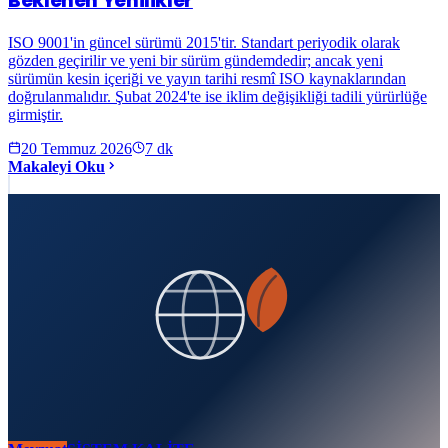
Beklenen Yenilikler
ISO 9001'in güncel sürümü 2015'tir. Standart periyodik olarak
gözden geçirilir ve yeni bir sürüm gündemdedir; ancak yeni
sürümün kesin içeriği ve yayın tarihi resmî ISO kaynaklarından
doğrulanmalıdır. Şubat 2024'te ise iklim değişikliği tadili yürürlüğe
girmiştir.
20 Temmuz 2026
7
dk
Makaleyi Oku