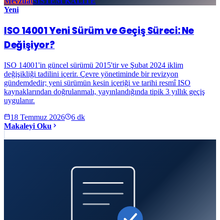
Mevzuat
SİSTEM KALİTE
Yeni
ISO 14001 Yeni Sürüm ve Geçiş Süreci: Ne
Değişiyor?
ISO 14001'in güncel sürümü 2015'tir ve Şubat 2024 iklim
değişikliği tadilini içerir. Çevre yönetiminde bir revizyon
gündemdedir; yeni sürümün kesin içeriği ve tarihi resmî ISO
kaynaklarından doğrulanmalı, yayınlandığında tipik 3 yıllık geçiş
uygulanır.
18 Temmuz 2026
6
dk
Makaleyi Oku