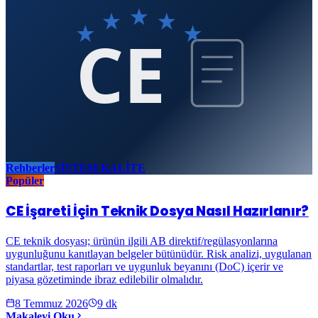
CE
Rehberler
SİSTEM KALİTE
Popüler
CE İşareti İçin Teknik Dosya Nasıl Hazırlanır?
CE teknik dosyası; ürünün ilgili AB direktif/regülasyonlarına
uygunluğunu kanıtlayan belgeler bütünüdür. Risk analizi, uygulanan
standartlar, test raporları ve uygunluk beyanını (DoC) içerir ve
piyasa gözetiminde ibraz edilebilir olmalıdır.
8 Temmuz 2026
9
dk
Makaleyi Oku