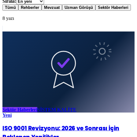
Sırala:
Tümü
Rehberler
Mevzuat
Uzman Görüşü
Sektör Haberleri
8
yazı
Sektör Haberleri
SİSTEM KALİTE
Yeni
ISO 9001 Revizyonu: 2026 ve Sonrası İçin