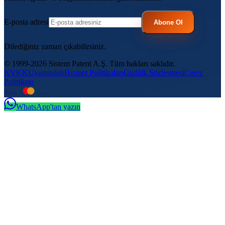
E-posta adresi
Abone Ol
Dilediğiniz zaman çıkabilirsiniz.
© 1999-2026 Sistem Patent A.Ş. Tüm hakları saklıdır.
KVKK
Uyumluluk
Hizmet Politikaları
Gizlilik Sözleşmesi
Çerez
Politikası
VISA
troy
WhatsApp'tan yazın