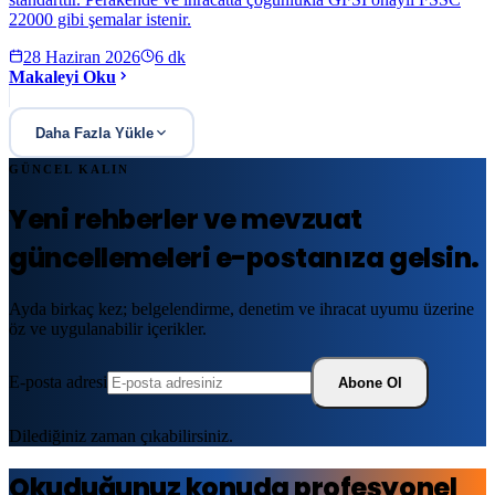
22000 gibi şemalar istenir.
28 Haziran 2026
6
dk
Makaleyi Oku
Daha Fazla Yükle
GÜNCEL KALIN
Yeni rehberler ve mevzuat
güncellemeleri e-postanıza gelsin.
Ayda birkaç kez; belgelendirme, denetim ve ihracat uyumu üzerine
öz ve uygulanabilir içerikler.
E-posta adresi
Abone Ol
Dilediğiniz zaman çıkabilirsiniz.
Okuduğunuz konuda profesyonel