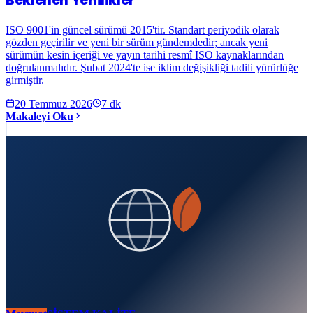
Beklenen Yenilikler
ISO 9001'in güncel sürümü 2015'tir. Standart periyodik olarak
gözden geçirilir ve yeni bir sürüm gündemdedir; ancak yeni
sürümün kesin içeriği ve yayın tarihi resmî ISO kaynaklarından
doğrulanmalıdır. Şubat 2024'te ise iklim değişikliği tadili yürürlüğe
girmiştir.
20 Temmuz 2026
7
dk
Makaleyi Oku