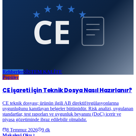
CE
Rehberler
SİSTEM KALİTE
Popüler
CE İşareti İçin Teknik Dosya Nasıl Hazırlanır?
CE teknik dosyası; ürünün ilgili AB direktif/regülasyonlarına
uygunluğunu kanıtlayan belgeler bütünüdür. Risk analizi, uygulanan
standartlar, test raporları ve uygunluk beyanını (DoC) içerir ve
piyasa gözetiminde ibraz edilebilir olmalıdır.
8 Temmuz 2026
9
dk
Makaleyi Oku