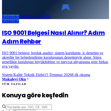
Rehberler
SİSTEM KALİTE
Rehberler
ISO 9001 Belgesi Nasıl Alınır? Adım
Adım Rehber
ISO 9001 belgesi; boşluk analizi, sistem kurulumu, iç denetim ve
akredite bir belgelendirme kuruluşunun denetimiyle alınır. Süreç
genellikle kuruluşun büyüklüğüne ve mevcut altyapısına göre birkaç
aya yayılır.
Sistem Kalite Teknik Ekibi
15 Temmuz 2026
8
dk okuma
Makaleyi Oku
TÜM YAZILAR
Konuya göre keşfedin