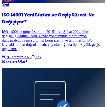
Mevzuat
SİSTEM KALİTE
Yeni
ISO 14001 Yeni Sürüm ve Geçiş Süreci: Ne
Değişiyor?
ISO 14001'in güncel sürümü 2015'tir ve Şubat 2024 iklim
değişikliği tadilini içerir. Çevre yönetiminde bir revizyon
gündemdedir; yeni sürümün kesin içeriği ve tarihi resmî ISO
kaynaklarından doğrulanmalı, yayınlandığında tipik 3 yıllık geçiş
uygulanır.
18 Temmuz 2026
6
dk
Makaleyi Oku