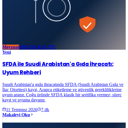
Mevzuat
SİSTEM KALİTE
Yeni
SFDA ile Suudi Arabistan'a Gıda İhracatı:
Uyum Rehberi
Suudi Arabistan'a gıda ihracatında SFDA (Suudi Arabistan Gıda ve
İlaç Otoritesi) kayıt, Arapça etiketleme ve güvenlik gerekliliklerine
uyum aranır. Çoğu üründe SFDA klasik bir sertifika vermez; süreç
kayıt ve uyuma dayanır.
11 Temmuz 2026
7
dk
Makaleyi Oku