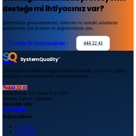
desteğe mi ihtiyacınız var?
İşletmenizin gereksinimlerini, risklerini ve sonraki adımlarını
netleştirmek için ücretsiz ön değerlendirme alın.
Ücretsiz Ön Değerlendirme
444 22 41
S
Q
System
Quality
™
1999'dan beri kalite ve belgelendirme alanında; yazılım ve eğitim
desteğiyle uyum süreçlerini kolaylaştırıyoruz.
444 22 41
Bilim Sokak, Sun Plaza Kat: 13/4
Maslak, Sarıyer / İstanbul
Bizi takip edin
Belgelendirme
ISO 9001
ISO 14001