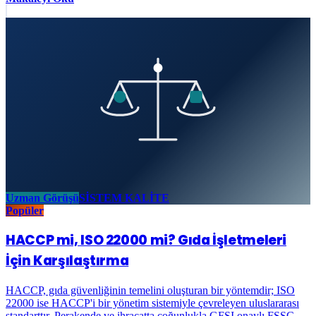
Uzman Görüşü
SİSTEM KALİTE
Popüler
HACCP mi, ISO 22000 mi? Gıda İşletmeleri
İçin Karşılaştırma
HACCP, gıda güvenliğinin temelini oluşturan bir yöntemdir; ISO
22000 ise HACCP'i bir yönetim sistemiyle çevreleyen uluslararası
standarttır. Perakende ve ihracatta çoğunlukla GFSI onaylı FSSC