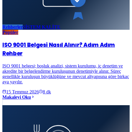
Rehberler
SİSTEM KALİTE
Popüler
ISO 9001 Belgesi Nasıl Alınır? Adım Adım
Rehber
ISO 9001 belgesi; boşluk analizi, sistem kurulumu, iç denetim ve
akredite bir belgelendirme kuruluşunun denetimiyle alınır. Süreç
genellikle kuruluşun büyüklüğüne ve mevcut altyapısına göre birkaç
aya yayılır.
15 Temmuz 2026
8
dk
Makaleyi Oku