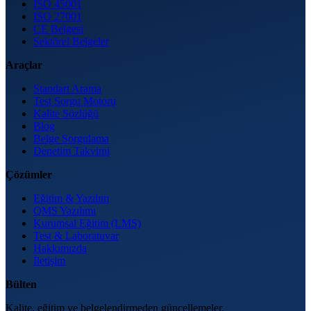
ISO 45001
ISO 27001
CE Belgesi
Sektörel Belgeler
Araçlar
Standart Arama
Test Sorgu Motoru
Kalite Sözlüğü
Blog
Belge Sorgulama
Denetim Takvimi
Çözümler
Eğitim & Yazılım
QMS Yazılımı
Kurumsal Eğitim (LMS)
Test & Laboratuvar
Hakkımızda
İletişim
Bülten
Kalite, eğitim ve belgelendirmeden güncellemeler.