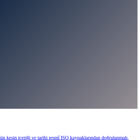
ün kesin içeriği ve tarihi resmî ISO kaynaklarından doğrulanmalı,