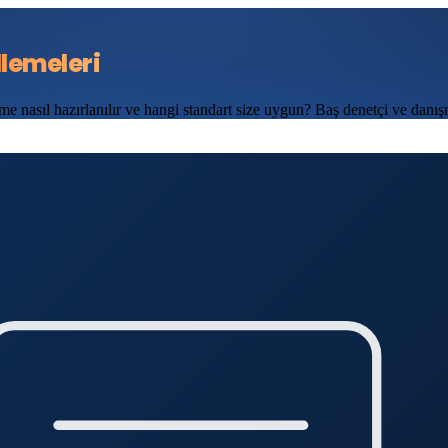
lemeleri
nasıl hazırlanılır ve hangi standart size uygun? Baş denetçi ve danı