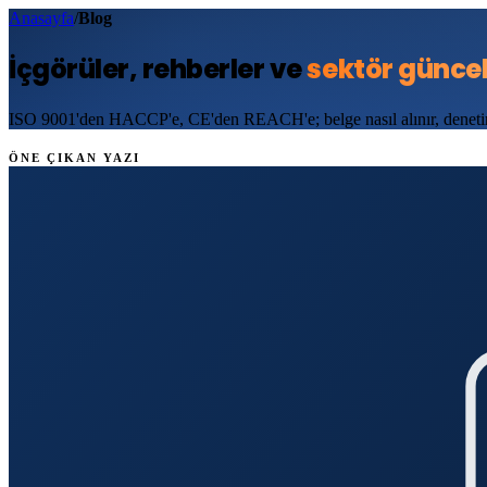
Anasayfa
/
Blog
İçgörüler, rehberler ve
sektör güncel
ISO 9001'den HACCP'e, CE'den REACH'e; belge nasıl alınır, denetime 
ÖNE ÇIKAN YAZI