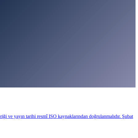
riği ve yayın tarihi resmî ISO kaynaklarından doğrulanmalıdır. Şubat