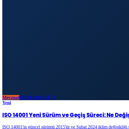
Mevzuat
SİSTEM KALİTE
Yeni
ISO 14001 Yeni Sürüm ve Geçiş Süreci: Ne Deği
ISO 14001'in güncel sürümü 2015'tir ve Şubat 2024 iklim değişikliği t