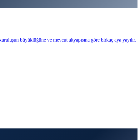
 kuruluşun büyüklüğüne ve mevcut altyapısına göre birkaç aya yayılır.