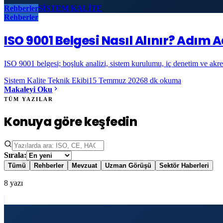
Rehberler
SİSTEM KALİTE
Rehberler
ISO 9001 Belgesi Nasıl Alınır? Adım
ISO 9001 belgesi; boşluk analizi, sistem kurulumu, iç denetim ve akre
Sistem Kalite Teknik Ekibi
15 Temmuz 2026
8
dk okuma
Makaleyi Oku
TÜM YAZILAR
Konuya göre keşfedin
Sırala:
Tümü
Rehberler
Mevzuat
Uzman Görüşü
Sektör Haberleri
8
yazı