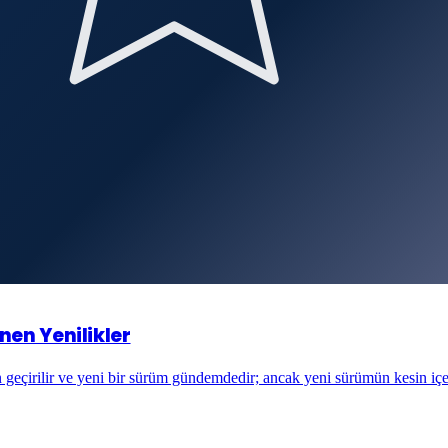
nen Yenilikler
 geçirilir ve yeni bir sürüm gündemdedir; ancak yeni sürümün kesin içe