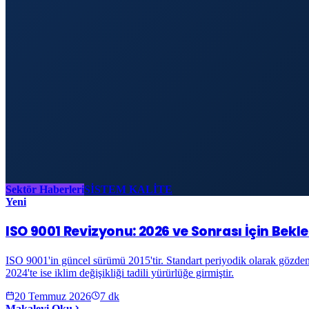
Sektör Haberleri
SİSTEM KALİTE
Yeni
ISO 9001 Revizyonu: 2026 ve Sonrası İçin Bekle
ISO 9001'in güncel sürümü 2015'tir. Standart periyodik olarak gözden
2024'te ise iklim değişikliği tadili yürürlüğe girmiştir.
20 Temmuz 2026
7
dk
Makaleyi Oku