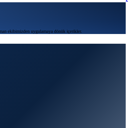
şman ekibimizden uygulamaya dönük içerikler.