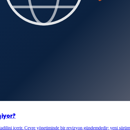
şiyor?
adilini içerir. Çevre yönetiminde bir revizyon gündemdedir; yeni sürüm