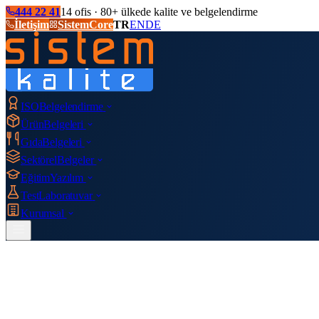
444 22 41
14 ofis · 80+ ülkede kalite ve belgelendirme
İletişim
SistemCore
TR
EN
DE
ISO
Belgelendirme
Ürün
Belgeleri
Gıda
Belgeleri
Sektörel
Belgeler
Eğitim
Yazılım
Test
Laboratuvar
Kurumsal