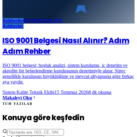
Rehberler
SİSTEM KALİTE
Rehberler
ISO 9001 Belgesi Nasıl Alınır? Adım
Adım Rehber
ISO 9001 belgesi; boşluk analizi, sistem kurulumu, iç denetim ve
akredite bir belgelendirme kuruluşunun denetimiyle alınır. Süreç
genellikle kuruluşun büyüklüğüne ve mevcut altyapısına göre birkaç
aya yayılır.
Sistem Kalite Teknik Ekibi
15 Temmuz 2026
8
dk okuma
Makaleyi Oku
TÜM YAZILAR
Konuya göre keşfedin