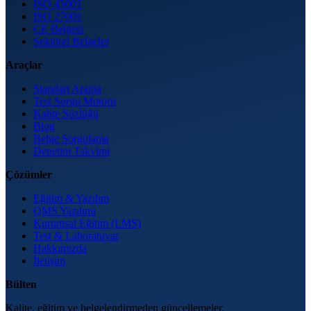
ISO 45001
ISO 27001
CE Belgesi
Sektörel Belgeler
Araçlar
Standart Arama
Test Sorgu Motoru
Kalite Sözlüğü
Blog
Belge Sorgulama
Denetim Takvimi
Çözümler
Eğitim & Yazılım
QMS Yazılımı
Kurumsal Eğitim (LMS)
Test & Laboratuvar
Hakkımızda
İletişim
Bülten
Kalite, eğitim ve belgelendirmeden güncellemeler.