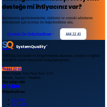
desteğe mi ihtiyacınız var?
İşletmenizin gereksinimlerini, risklerini ve sonraki adımlarını
netleştirmek için ücretsiz ön değerlendirme alın.
Ücretsiz Ön Değerlendirme
444 22 41
S
Q
System
Quality
™
1999'dan beri kalite ve belgelendirme alanında; yazılım ve eğitim
desteğiyle uyum süreçlerini kolaylaştırıyoruz.
444 22 41
Bilim Sokak, Sun Plaza Kat: 13/4
Maslak, Sarıyer / İstanbul
Bizi takip edin
Belgelendirme
ISO 9001
ISO 14001