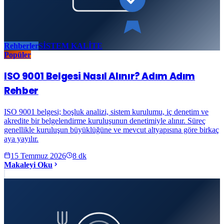
Rehberler
SİSTEM KALİTE
Popüler
ISO 9001 Belgesi Nasıl Alınır? Adım Adım
Rehber
ISO 9001 belgesi; boşluk analizi, sistem kurulumu, iç denetim ve
akredite bir belgelendirme kuruluşunun denetimiyle alınır. Süreç
genellikle kuruluşun büyüklüğüne ve mevcut altyapısına göre birkaç
aya yayılır.
15 Temmuz 2026
8
dk
Makaleyi Oku