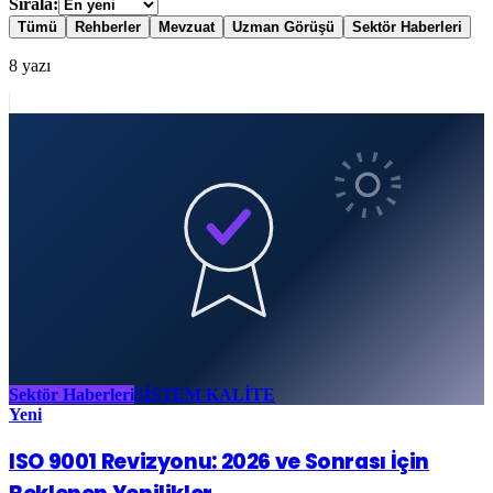
Sırala:
Tümü
Rehberler
Mevzuat
Uzman Görüşü
Sektör Haberleri
8
yazı
Sektör Haberleri
SİSTEM KALİTE
Yeni
ISO 9001 Revizyonu: 2026 ve Sonrası İçin