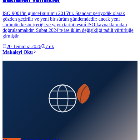
Beklenen Yenilikler
ISO 9001'in güncel sürümü 2015'tir. Standart periyodik olarak
gözden geçirilir ve yeni bir sürüm gündemdedir; ancak yeni
sürümün kesin içeriği ve yayın tarihi resmî ISO kaynaklarından
doğrulanmalıdır. Şubat 2024'te ise iklim değişikliği tadili yürürlüğe
girmiştir.
20 Temmuz 2026
7
dk
Makaleyi Oku