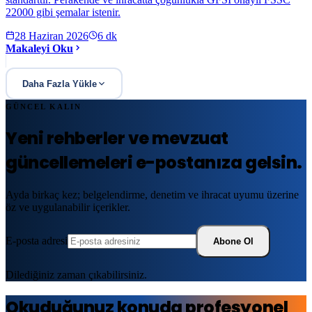
22000 gibi şemalar istenir.
28 Haziran 2026
6
dk
Makaleyi Oku
Daha Fazla Yükle
GÜNCEL KALIN
Yeni rehberler ve mevzuat
güncellemeleri e-postanıza gelsin.
Ayda birkaç kez; belgelendirme, denetim ve ihracat uyumu üzerine
öz ve uygulanabilir içerikler.
E-posta adresi
Abone Ol
Dilediğiniz zaman çıkabilirsiniz.
Okuduğunuz konuda profesyonel