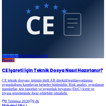
CE
Rehberler
SİSTEM KALİTE
Popüler
CE İşareti İçin Teknik Dosya Nasıl Hazırlanır?
CE teknik dosyası; ürünün ilgili AB direktif/regülasyonlarına
uygunluğunu kanıtlayan belgeler bütünüdür. Risk analizi, uygulanan
standartlar, test raporları ve uygunluk beyanını (DoC) içerir ve
piyasa gözetiminde ibraz edilebilir olmalıdır.
8 Temmuz 2026
9
dk
Makaleyi Oku