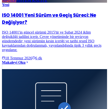
Mevzuat
SİSTEM KALİTE
Yeni
ISO 14001 Yeni Sürüm ve Geçiş Süreci: Ne
Değişiyor?
ISO 14001'in güncel sürümü 2015'tir ve Şubat 2024 iklim
değişikliği tadilini içerir. Çevre yönetiminde bir revizyon
gündemdedir; yeni sürümün kesin içeriği ve tarihi resmî ISO
kaynaklarından doğrulanmalı, yayınlandığında tipik 3 yıllık geçiş
uygulanır.
18 Temmuz 2026
6
dk
Makaleyi Oku