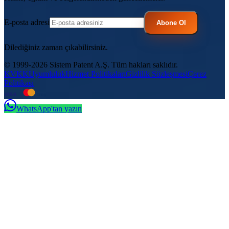
E-posta adresi
Abone Ol
Dilediğiniz zaman çıkabilirsiniz.
© 1999-2026 Sistem Patent A.Ş. Tüm hakları saklıdır.
KVKK
Uyumluluk
Hizmet Politikaları
Gizlilik Sözleşmesi
Çerez
Politikası
VISA
troy
WhatsApp'tan yazın