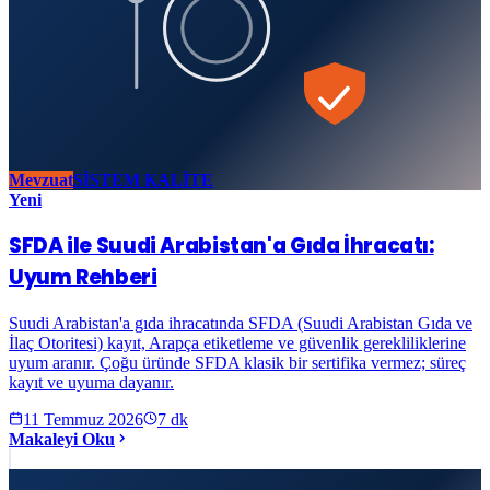
Mevzuat
SİSTEM KALİTE
Yeni
SFDA ile Suudi Arabistan'a Gıda İhracatı:
Uyum Rehberi
Suudi Arabistan'a gıda ihracatında SFDA (Suudi Arabistan Gıda ve
İlaç Otoritesi) kayıt, Arapça etiketleme ve güvenlik gerekliliklerine
uyum aranır. Çoğu üründe SFDA klasik bir sertifika vermez; süreç
kayıt ve uyuma dayanır.
11 Temmuz 2026
7
dk
Makaleyi Oku