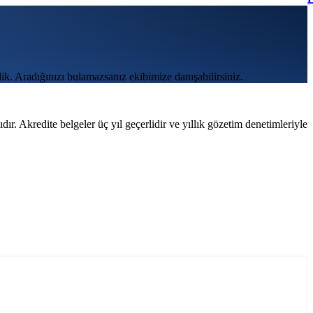
ik. Aradığınızı bulamazsanız ekibimize danışabilirsiniz.
. Akredite belgeler üç yıl geçerlidir ve yıllık gözetim denetimleriyle