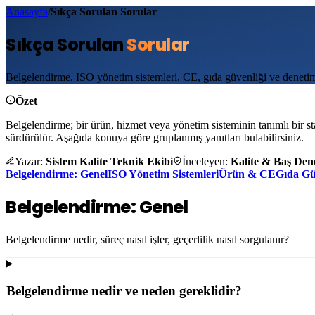
Anasayfa
/
Sıkça Sorulan Sorular
Sıkça Sorulan
Sorular
Belgelendirme, ISO yönetim sistemleri, CE, gıda güvenliği ve denetim s
Özet
Belgelendirme; bir ürün, hizmet veya yönetim sisteminin tanımlı bir s
sürdürülür. Aşağıda konuya göre gruplanmış yanıtları bulabilirsiniz.
Yazar:
Sistem Kalite Teknik Ekibi
İnceleyen:
Kalite & Baş Dene
Belgelendirme: Genel
ISO Yönetim Sistemleri
Ürün & CE
Gıda Gü
Belgelendirme: Genel
Belgelendirme nedir, süreç nasıl işler, geçerlilik nasıl sorgulanır?
Belgelendirme nedir ve neden gereklidir?