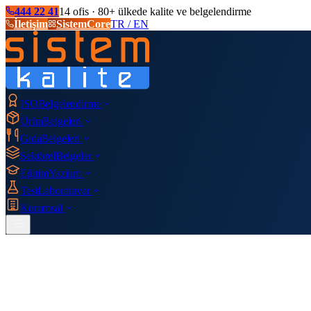
444 22 41
14 ofis · 80+ ülkede kalite ve belgelendirme
İletişim
SistemCore
TR / EN
ISO
Belgelendirme
Ürün
Belgeleri
Gıda
Belgeleri
Sektörel
Belgeler
Eğitim
Yazılım
Test
Laboratuvar
Kurumsal