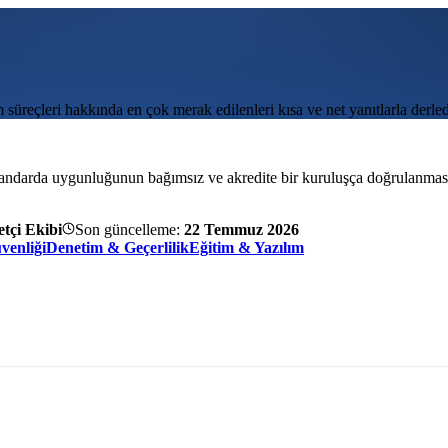
üreçleri hakkında en çok merak edilenleri kısa ve net yanıtlarla derled
tandarda uygunluğunun bağımsız ve akredite bir kuruluşça doğrulanmasıdır
tçi Ekibi
Son güncelleme:
22 Temmuz 2026
venliği
Denetim & Geçerlilik
Eğitim & Yazılım