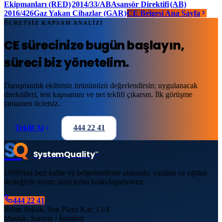
Ekipmanları (RED)
2014/33/AB
Asansör Direktifi
(AB)
2016/426
Gaz Yakan Cihazlar (GAR)
CE Belgesi Ana Sayfa
ÜCRETSİZ KAPSAM ANALİZİ
CE sürecinize
bugün başlayın
,
süreci biz yönetelim.
Danışmanlık ekibimiz ürününüzü değerlendirsin; uygulanacak
direktifleri, test kapsamını ve net teklifi çıkarsın. İlk görüşme
tamamen ücretsiz.
Teklif Al
444 22 41
S
Q
System
Quality
™
1999'dan beri kalite ve belgelendirme alanında; yazılım ve eğitim
desteğiyle uyum süreçlerini kolaylaştırıyoruz.
444 22 41
Bilim Sokak, Sun Plaza Kat: 13/4
Maslak, Sarıyer / İstanbul