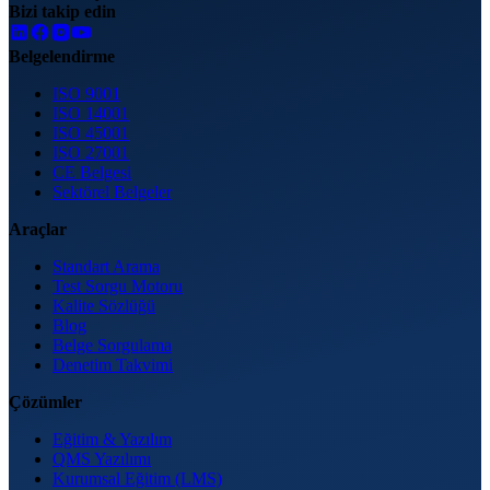
Bizi takip edin
Belgelendirme
ISO 9001
ISO 14001
ISO 45001
ISO 27001
CE Belgesi
Sektörel Belgeler
Araçlar
Standart Arama
Test Sorgu Motoru
Kalite Sözlüğü
Blog
Belge Sorgulama
Denetim Takvimi
Çözümler
Eğitim & Yazılım
QMS Yazılımı
Kurumsal Eğitim (LMS)