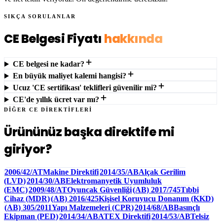
SIKÇA SORULANLAR
CE Belgesi Fiyatı
hakkında
CE belgesi ne kadar?
En büyük maliyet kalemi hangisi?
Ucuz 'CE sertifikası' teklifleri güvenilir mi?
CE'de yıllık ücret var mı?
DİĞER CE DİREKTİFLERİ
Ürününüz başka direktife mi
giriyor?
2006/42/AT
Makine Direktifi
2014/35/AB
Alçak Gerilim
(LVD)
2014/30/AB
Elektromanyetik Uyumluluk
(EMC)
2009/48/AT
Oyuncak Güvenliği
(AB) 2017/745
Tıbbi
Cihaz (MDR)
(AB) 2016/425
Kişisel Koruyucu Donanım (KKD)
(AB) 305/2011
Yapı Malzemeleri (CPR)
2014/68/AB
Basınçlı
Ekipman (PED)
2014/34/AB
ATEX Direktifi
2014/53/AB
Telsiz