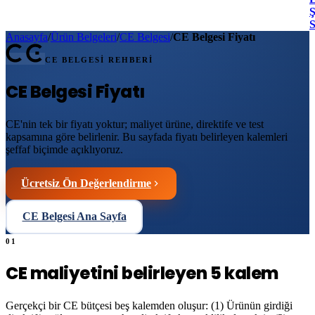
Ş
Anasayfa
/
Ürün Belgeleri
/
CE Belgesi
/
CE Belgesi Fiyatı
CE BELGESİ REHBERİ
CE Belgesi Fiyatı
CE'nin tek bir fiyatı yoktur; maliyet ürüne, direktife ve test
kapsamına göre belirlenir. Bu sayfada fiyatı belirleyen kalemleri
şeffaf biçimde açıklıyoruz.
Ücretsiz Ön Değerlendirme
CE Belgesi Ana Sayfa
01
CE maliyetini belirleyen 5 kalem
Gerçekçi bir CE bütçesi beş kalemden oluşur: (1) Ürünün girdiği