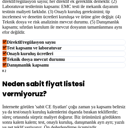
direktif/regülasyon sayısı; her direktif ek gereklilik demektir. (2)
Laboratuvar testlerinin kapsamı: EMC testi ile mekanik dayanım
testinin maliyeti farklıdır. (3) Onaylı kuruluş gereksinimi; tip
incelemesi ve denetim ücretleri kuruluşa ve ürüne göre değişir. (4)
Teknik dosya ve risk analizinin mevcut durumu. (5) Danışmanlık
kapsamı; sıfırdan kurulum ile mevcut dosyanın tamamlanması aynı
efor değildir.
Direktif/regülasyon sayısı
Test kapsamı ve laboratuvar
Onaylı kuruluş ücretleri
Teknik dosya mevcut durumu
Danışmanlık kapsamı
02
Neden sabit fiyat listesi
vermiyoruz?
İnternette görülen 'sabit CE fiyatları' çoğu zaman ya kapsamı belirsiz
ya da test/onaylı kuruluş kalemlerini dışarıda bırakan tekliflerdir;
süreç ortasında sürpriz maliyet doğurur. Biz ürününüzü gördükten
sonra kalem kalem; test, onaylı kuruluş, danışmanlık ayrı ayrı; yazılı
ve net teklif veriyoruz. Ön değerlendirme ücretsizdir.