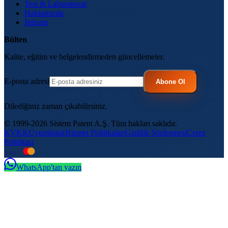
Test & Laboratuvar
Hakkımızda
İletişim
Bülten
Kalite, eğitim ve belgelendirmeden güncellemeler.
E-posta adresi
Abone Ol
Dilediğiniz zaman çıkabilirsiniz.
© 1999-2026 Sistem Patent A.Ş. Tüm hakları saklıdır.
KVKK
Uyumluluk
Hizmet Politikaları
Gizlilik Sözleşmesi
Çerez
Politikası
VISA
troy
WhatsApp'tan yazın