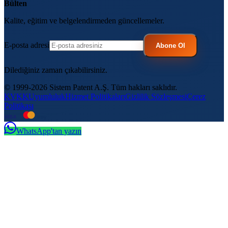
Bülten
Kalite, eğitim ve belgelendirmeden güncellemeler.
E-posta adresi
Abone Ol
Dilediğiniz zaman çıkabilirsiniz.
© 1999-2026 Sistem Patent A.Ş. Tüm hakları saklıdır.
KVKK
Uyumluluk
Hizmet Politikaları
Gizlilik Sözleşmesi
Çerez
Politikası
VISA
troy
WhatsApp'tan yazın