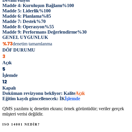
Devam ediyor
Madde 4: Kuruluşun Bağlamı
%
100
Madde 5: Liderlik
%
100
Madde 6: Planlama
%
85
Madde 7: Destek
%
70
Madde 8: Operasyon
%
55
Madde 9: Performans Değerlendirme
%
30
GENEL UYGUNLUK
%73
denetim tamamlanma
DÖF DURUMU
3
Açık
5
İşlemde
12
Kapalı
Doküman revizyonu bekliyor: Kalite
Açık
Eğitim kaydı güncellenecek: İK
İşlemde
QMS yazılımı iç denetim ekranı; örnek görüntüdür; veriler gerçek
müşteri verisi değildir.
ISO 14001
NEDİR?