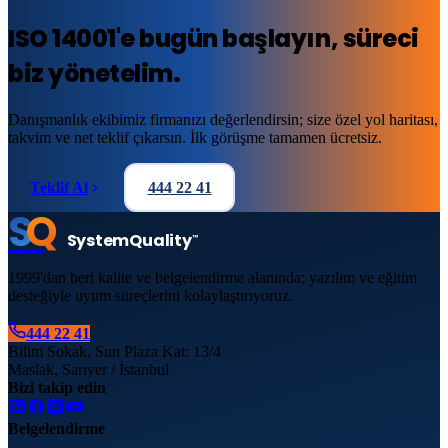
ISO 14001
'e
bugün başlayın
, süreci
biz yönetelim.
Danışmanlık ekibimiz firmanızı değerlendirsin; size özel yol haritası,
takvim ve net teklif çıkarsın. İlk görüşme tamamen ücretsiz.
Teklif Al
444 22 41
S
Q
System
Quality
™
1999'dan beri kalite ve belgelendirme alanında; yazılım ve eğitim
desteğiyle uyum süreçlerini kolaylaştırıyoruz.
444 22 41
Bilim Sokak, Sun Plaza Kat: 13/4
Maslak, Sarıyer / İstanbul
Bizi takip edin
Belgelendirme