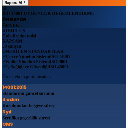
Raporu Al
ISO 14001 UYGUNLUK DEĞERLENDİRME
ÖN RAPOR
ÖRNEK
KURULUŞ
Gıda üretim tesisi
KAPSAM
50 çalışan
ÖNERİLEN STANDARTLAR
Çevre Yönetim Sistemi
ISO 14001
Kalite Yönetim Sistemi
ISO 9001
İş Sağlığı ve Güvenliği
ISO 45001
Örnek ekran görüntüsüdür.
14001:2015
Standardın güncel sürümü
4 adım
Kurulumdan belgeye süreç
3 yıl
Sertifika geçerlilik süresi
QMS