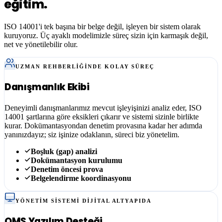
eğitim.
ISO 14001
'i tek başına bir belge değil, işleyen bir sistem olarak
kuruyoruz. Üç ayaklı modelimizle süreç sizin için karmaşık değil,
net ve yönetilebilir olur.
UZMAN REHBERLIĞINDE KOLAY SÜREÇ
Danışmanlık Ekibi
Deneyimli danışmanlarımız mevcut işleyişinizi analiz eder, ISO
14001 şartlarına göre eksikleri çıkarır ve sistemi sizinle birlikte
kurar. Dokümantasyondan denetim provasına kadar her adımda
yanınızdayız; siz işinize odaklanın, süreci biz yönetelim.
Boşluk (gap) analizi
Dokümantasyon kurulumu
Denetim öncesi prova
Belgelendirme koordinasyonu
YÖNETIM SISTEMI DIJITAL ALTYAPIDA
QMS Yazılım Desteği