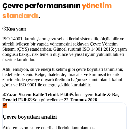
Çevre performansının
yönetim
standardı
.
Kısa yanıt
ISO 14001, kuruluşların çevresel etkilerini
sistematik, ölçülebilir ve
sürekli iyileşen
bir yapıda yönetmesini sağlayan Çevre Yönetim
Sistemi (ÇYS) standardıdır. Güncel sürümü
ISO 14001:2015
; yaşam
döngüsü bakışı, risk temelli düşünce ve yasal uyum yükümlülükleri
üzerine kuruludur.
Atık, emisyon, su ve enerji tüketimi gibi çevre boyutları tanımlanır,
hedeflerle izlenir. Belge; ihalelerde, ihracatta ve kurumsal tedarik
zincirlerinde
çevreye duyarlı üretimin bağımsız kanıtı
olarak kabul
görür ve ISO 9001 ile entegre şekilde kurulabilir.
Yazar:
Sistem Kalite Teknik Ekibi
İnceleyen:
Kalite & Baş
Denetçi Ekibi
Son güncelleme:
22 Temmuz 2026
Çevre boyutları analizi
Atık, emisyon, su ve enerji etkilerinin tanımlanması.