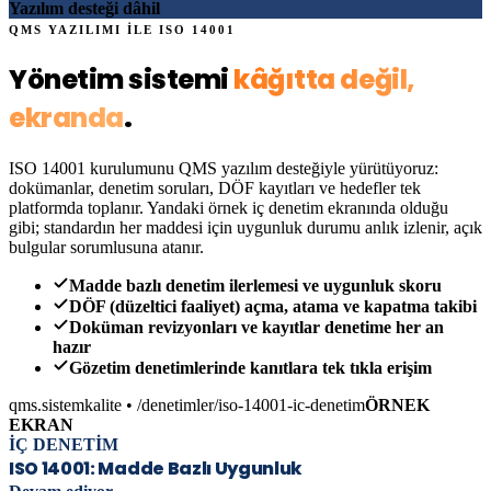
Yazılım desteği dâhil
QMS YAZILIMI İLE
ISO 14001
Yönetim sistemi
kâğıtta değil,
ekranda
.
ISO 14001
kurulumunu QMS yazılım desteğiyle yürütüyoruz:
dokümanlar, denetim soruları, DÖF kayıtları ve hedefler tek
platformda toplanır. Yandaki örnek iç denetim ekranında olduğu
gibi; standardın her maddesi için uygunluk durumu anlık izlenir, açık
bulgular sorumlusuna atanır.
Madde bazlı denetim ilerlemesi ve uygunluk skoru
DÖF (düzeltici faaliyet) açma, atama ve kapatma takibi
Doküman revizyonları ve kayıtlar denetime her an
hazır
Gözetim denetimlerinde kanıtlara tek tıkla erişim
qms.sistemkalite • /denetimler
/iso-14001
-ic-denetim
ÖRNEK
EKRAN
İÇ DENETİM
ISO 14001
: Madde Bazlı Uygunluk