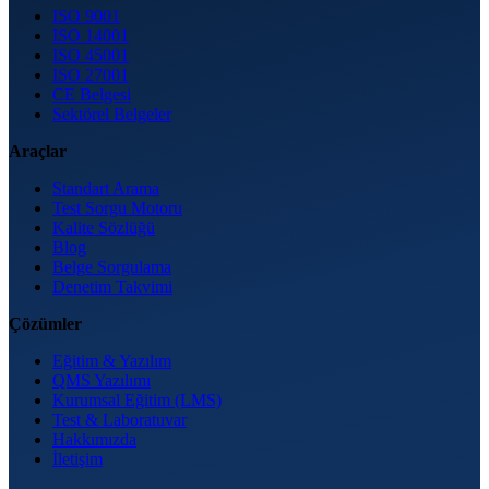
ISO 9001
ISO 14001
ISO 45001
ISO 27001
CE Belgesi
Sektörel Belgeler
Araçlar
Standart Arama
Test Sorgu Motoru
Kalite Sözlüğü
Blog
Belge Sorgulama
Denetim Takvimi
Çözümler
Eğitim & Yazılım
QMS Yazılımı
Kurumsal Eğitim (LMS)
Test & Laboratuvar
Hakkımızda
İletişim