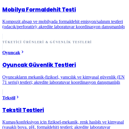
Mobilya Formaldehit Testi
Kompozit ahşap ve mobilyada formaldehit emisyon/salınım testleri
(odacık/perforatör); akredite laboratuvar koordinasyon danışmanlığı
TÜKETICI ÜRÜNLERI & GÜVENLIK TESTLERI
Oyuncak
Oyuncak Güvenlik Testleri
Oyuncakların mekanik-fiziksel, yanıcılık ve kimyasal güvenlik (EN
71 serisi) testleri; akredite laboratuvar koordinasyon danışmanlığı
Tekstil
Tekstil Testleri
Kumaş/konfeksiyon için fiziksel-mekanik, renk haslığı ve kimyasal
(yasaklı boya, pH, formaldehit) testleri; akredite laboratuvar