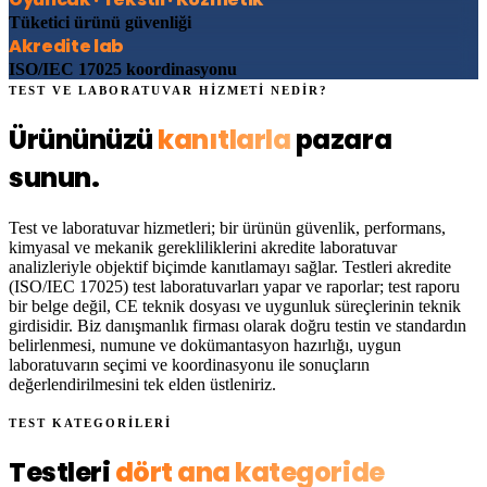
Tüketici ürünü güvenliği
Akredite lab
ISO/IEC 17025 koordinasyonu
TEST VE LABORATUVAR HİZMETİ NEDİR?
Ürününüzü
kanıtlarla
pazara
sunun.
Test ve laboratuvar hizmetleri; bir ürünün güvenlik, performans,
kimyasal ve mekanik gerekliliklerini akredite laboratuvar
analizleriyle objektif biçimde kanıtlamayı sağlar. Testleri
akredite
(ISO/IEC 17025) test laboratuvarları
yapar ve raporlar; test raporu
bir belge değil, CE teknik dosyası ve uygunluk süreçlerinin teknik
girdisidir. Biz
danışmanlık firması
olarak doğru testin ve standardın
belirlenmesi, numune ve dokümantasyon hazırlığı, uygun
laboratuvarın seçimi ve koordinasyonu ile sonuçların
değerlendirilmesini tek elden üstleniriz.
TEST KATEGORİLERİ
Testleri
dört ana kategoride