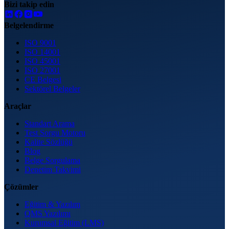
Bizi takip edin
Belgelendirme
ISO 9001
ISO 14001
ISO 45001
ISO 27001
CE Belgesi
Sektörel Belgeler
Araçlar
Standart Arama
Test Sorgu Motoru
Kalite Sözlüğü
Blog
Belge Sorgulama
Denetim Takvimi
Çözümler
Eğitim & Yazılım
QMS Yazılımı
Kurumsal Eğitim (LMS)