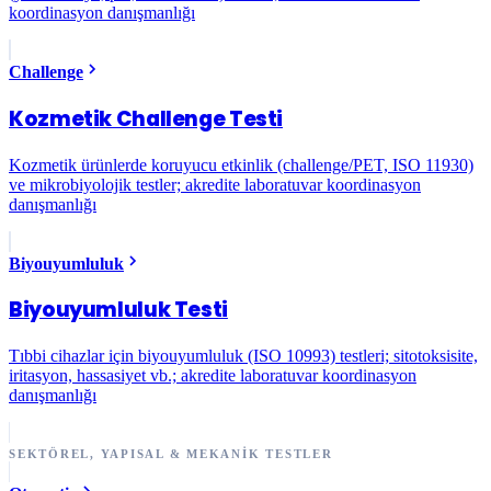
koordinasyon danışmanlığı
Challenge
Kozmetik Challenge Testi
Kozmetik ürünlerde koruyucu etkinlik (challenge/PET, ISO 11930)
ve mikrobiyolojik testler; akredite laboratuvar koordinasyon
danışmanlığı
Biyouyumluluk
Biyouyumluluk Testi
Tıbbi cihazlar için biyouyumluluk (ISO 10993) testleri; sitotoksisite,
iritasyon, hassasiyet vb.; akredite laboratuvar koordinasyon
danışmanlığı
SEKTÖREL, YAPISAL & MEKANIK TESTLER