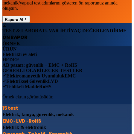
mekanik/yapısal test adımlarını gösteren ön raporunuz anında
oluşsun.
Raporu Al
TEST & LABORATUVAR İHTİYAÇ DEĞERLENDİRME
ÖN RAPOR
ÖRNEK
ÜRÜN
Elektrikli ev aleti
HEDEF
AB pazarı; güvenlik + EMC + RoHS
GEREKLİ OLABİLECEK TESTLER
Elektromanyetik Uyumluluk
EMC
Elektriksel Güvenlik
LVD
Tehlikeli Madde
RoHS
Örnek ekran görüntüsüdür.
15 test
Elektrik, kimya, güvenlik, mekanik
EMC · LVD · RoHS
Elektrik & elektronik
Oyuncak · Tekstil · Kozmetik