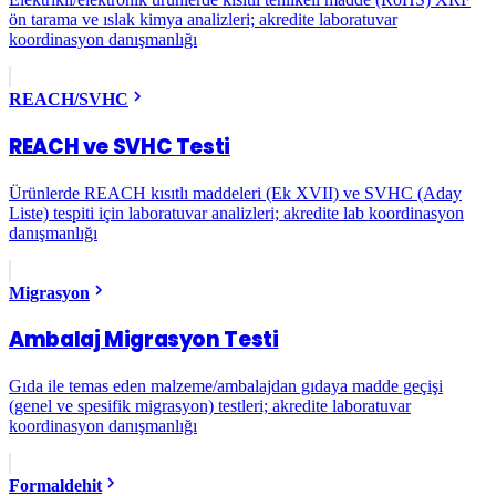
ön tarama ve ıslak kimya analizleri; akredite laboratuvar
koordinasyon danışmanlığı
REACH/SVHC
REACH ve SVHC Testi
Ürünlerde REACH kısıtlı maddeleri (Ek XVII) ve SVHC (Aday
Liste) tespiti için laboratuvar analizleri; akredite lab koordinasyon
danışmanlığı
Migrasyon
Ambalaj Migrasyon Testi
Gıda ile temas eden malzeme/ambalajdan gıdaya madde geçişi
(genel ve spesifik migrasyon) testleri; akredite laboratuvar
koordinasyon danışmanlığı
Formaldehit