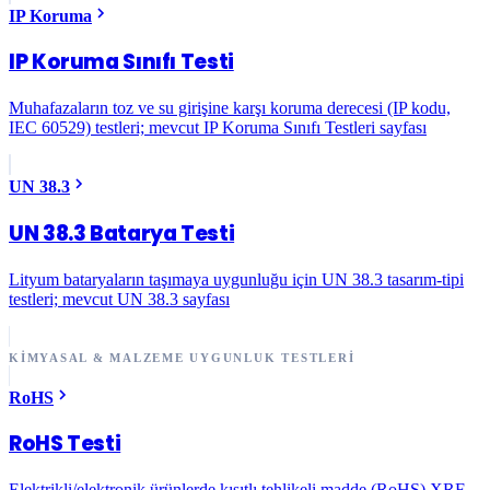
IP Koruma
IP Koruma Sınıfı Testi
Muhafazaların toz ve su girişine karşı koruma derecesi (IP kodu,
IEC 60529) testleri; mevcut IP Koruma Sınıfı Testleri sayfası
UN 38.3
UN 38.3 Batarya Testi
Lityum bataryaların taşımaya uygunluğu için UN 38.3 tasarım-tipi
testleri; mevcut UN 38.3 sayfası
KIMYASAL & MALZEME UYGUNLUK TESTLERI
RoHS
RoHS Testi
Elektrikli/elektronik ürünlerde kısıtlı tehlikeli madde (RoHS) XRF