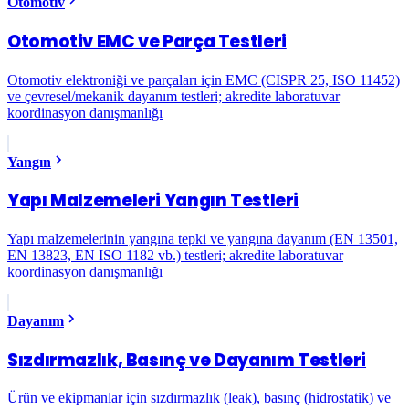
Otomotiv
Otomotiv EMC ve Parça Testleri
Otomotiv elektroniği ve parçaları için EMC (CISPR 25, ISO 11452)
ve çevresel/mekanik dayanım testleri; akredite laboratuvar
koordinasyon danışmanlığı
Yangın
Yapı Malzemeleri Yangın Testleri
Yapı malzemelerinin yangına tepki ve yangına dayanım (EN 13501,
EN 13823, EN ISO 1182 vb.) testleri; akredite laboratuvar
koordinasyon danışmanlığı
Dayanım
Sızdırmazlık, Basınç ve Dayanım Testleri
Ürün ve ekipmanlar için sızdırmazlık (leak), basınç (hidrostatik) ve