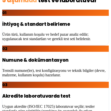
5 aşamada
test ve laboratuvar
01
İhtiyaç & standart belirleme
Ürün türü, kullanım koşulu ve hedef pazar analiz edilir;
uygulanacak test standartları ve gerekli test seti belirlenir.
02
Numune & dokümantasyon
Temsili numune(ler), test konfigürasyonu ve teknik bilgiler (devre,
malzeme, kullanım koşulu) hazırlanır.
03
Akredite laboratuvarda test
Uygun akredite (ISO/IEC 17025) laboratuvar seçilir; testler
standarda göre yürütülür (gerekirse ön-uygunluk ile erken