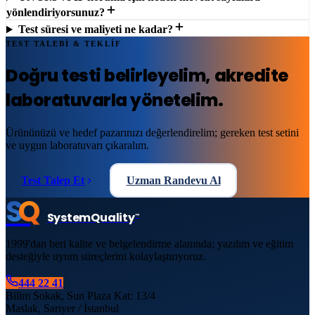
yönlendiriyorsunuz?
Test süresi ve maliyeti ne kadar?
TEST TALEBİ & TEKLİF
Doğru testi belirleyelim,
akredite
laboratuvarla
yönetelim.
Ürününüzü ve hedef pazarınızı değerlendirelim; gereken test setini
ve uygun laboratuvarı çıkaralım.
Test Talep Et
Uzman Randevu Al
S
Q
System
Quality
™
1999'dan beri kalite ve belgelendirme alanında; yazılım ve eğitim
desteğiyle uyum süreçlerini kolaylaştırıyoruz.
444 22 41
Bilim Sokak, Sun Plaza Kat: 13/4
Maslak, Sarıyer / İstanbul