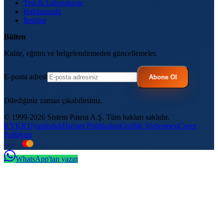
Test & Laboratuvar
Hakkımızda
İletişim
Bülten
Kalite, eğitim ve belgelendirmeden güncellemeler.
E-posta adresi
Abone Ol
Dilediğiniz zaman çıkabilirsiniz.
© 1999-2026 Sistem Patent A.Ş. Tüm hakları saklıdır.
KVKK
Uyumluluk
Hizmet Politikaları
Gizlilik Sözleşmesi
Çerez
Politikası
VISA
troy
WhatsApp'tan yazın