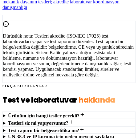
mekanik dayanım testleri; akredite laboratuvar koordinasyon
danışmanlığı
Dürüstlük notu:
Testleri
akredite (ISO/IEC 17025) test
laboratuvarları
yapar ve test raporunu düzenler. Test raporu bir
belge/sertifika değildir; belgelendirme, CE veya uygunluk sürecinin
teknik girdisidir. Sistem Kalite yalnızca doğru test/standart
belirleme, numune ve dokümantasyon hazırlığı, laboratuvar
koordinasyonu ve sonuç değerlendirmede danışmanlık sağlar; testi
kendisi yapmaz. Uygulanacak standartlar, limitler, süreler ve
maliyetler ürüne ve güncel mevzuata göre değişir.
SIKÇA SORULANLAR
Test ve laboratuvar
hakkında
Ürünüm için hangi testler gerekli?
Testleri siz mi yapıyorsunuz?
Test raporu bir belge/sertifika mı?
UN 38.3 ve IP koruma için neden mevcut sayfalara