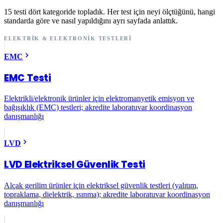
15 testi dört kategoride topladık. Her test için neyi ölçtüğünü, hangi
standarda göre ve nasıl yapıldığını ayrı sayfada anlattık.
ELEKTRIK & ELEKTRONIK TESTLERI
EMC
EMC Testi
Elektrikli/elektronik ürünler için elektromanyetik emisyon ve
bağışıklık (EMC) testleri; akredite laboratuvar koordinasyon
danışmanlığı
LVD
LVD Elektriksel Güvenlik Testi
Alçak gerilim ürünler için elektriksel güvenlik testleri (yalıtım,
topraklama, dielektrik, ısınma); akredite laboratuvar koordinasyon
danışmanlığı