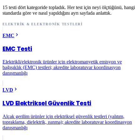
15 testi dört kategoride topladık. Her test için neyi ölçtüğünü, hangi
standarda göre ve nasıl yapıldığını ayrı sayfada anlattık.
ELEKTRIK & ELEKTRONIK TESTLERI
EMC
EMC Testi
Elektrikli/elektronik ürünler için elektromanyetik emisyon ve
bağışıklık (EMC) testleri; akredite laboratuvar koordinasyon
danışmanlığı
LVD
LVD Elektriksel Güvenlik Testi
Alçak gerilim ürünler için elektriksel güvenlik testleri (yalıtım,
topraklama, dielektrik, ısınma); akredite laboratuvar koordinasyon
danışmanlığı