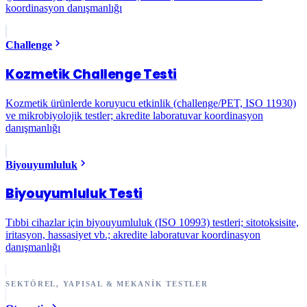
koordinasyon danışmanlığı
Challenge
Kozmetik Challenge Testi
Kozmetik ürünlerde koruyucu etkinlik (challenge/PET, ISO 11930)
ve mikrobiyolojik testler; akredite laboratuvar koordinasyon
danışmanlığı
Biyouyumluluk
Biyouyumluluk Testi
Tıbbi cihazlar için biyouyumluluk (ISO 10993) testleri; sitotoksisite,
iritasyon, hassasiyet vb.; akredite laboratuvar koordinasyon
danışmanlığı
SEKTÖREL, YAPISAL & MEKANIK TESTLER