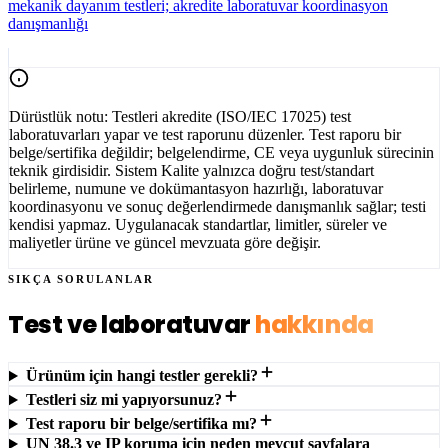
mekanik dayanım testleri; akredite laboratuvar koordinasyon
danışmanlığı
Dürüstlük notu:
Testleri
akredite (ISO/IEC 17025) test
laboratuvarları
yapar ve test raporunu düzenler. Test raporu bir
belge/sertifika değildir; belgelendirme, CE veya uygunluk sürecinin
teknik girdisidir. Sistem Kalite yalnızca doğru test/standart
belirleme, numune ve dokümantasyon hazırlığı, laboratuvar
koordinasyonu ve sonuç değerlendirmede danışmanlık sağlar; testi
kendisi yapmaz. Uygulanacak standartlar, limitler, süreler ve
maliyetler ürüne ve güncel mevzuata göre değişir.
SIKÇA SORULANLAR
Test ve laboratuvar
hakkında
Ürünüm için hangi testler gerekli?
Testleri siz mi yapıyorsunuz?
Test raporu bir belge/sertifika mı?
UN 38.3 ve IP koruma için neden mevcut sayfalara