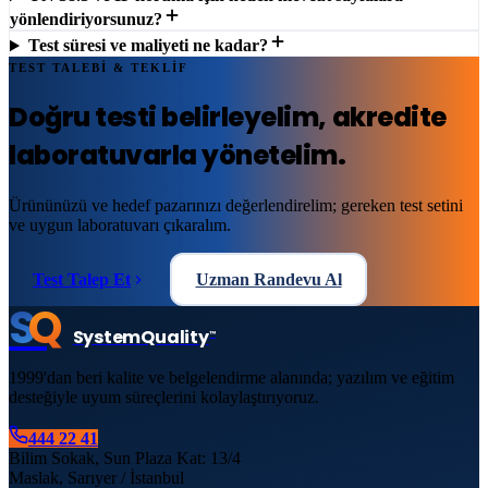
yönlendiriyorsunuz?
Test süresi ve maliyeti ne kadar?
TEST TALEBİ & TEKLİF
Doğru testi belirleyelim,
akredite
laboratuvarla
yönetelim.
Ürününüzü ve hedef pazarınızı değerlendirelim; gereken test setini
ve uygun laboratuvarı çıkaralım.
Test Talep Et
Uzman Randevu Al
S
Q
System
Quality
™
1999'dan beri kalite ve belgelendirme alanında; yazılım ve eğitim
desteğiyle uyum süreçlerini kolaylaştırıyoruz.
444 22 41
Bilim Sokak, Sun Plaza Kat: 13/4
Maslak, Sarıyer / İstanbul