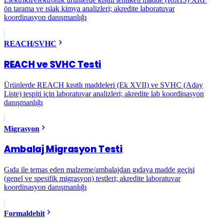
ön tarama ve ıslak kimya analizleri; akredite laboratuvar
koordinasyon danışmanlığı
REACH/SVHC
REACH ve SVHC Testi
Ürünlerde REACH kısıtlı maddeleri (Ek XVII) ve SVHC (Aday
Liste) tespiti için laboratuvar analizleri; akredite lab koordinasyon
danışmanlığı
Migrasyon
Ambalaj Migrasyon Testi
Gıda ile temas eden malzeme/ambalajdan gıdaya madde geçişi
(genel ve spesifik migrasyon) testleri; akredite laboratuvar
koordinasyon danışmanlığı
Formaldehit