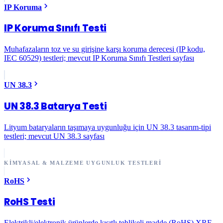
IP Koruma
IP Koruma Sınıfı Testi
Muhafazaların toz ve su girişine karşı koruma derecesi (IP kodu,
IEC 60529) testleri; mevcut IP Koruma Sınıfı Testleri sayfası
UN 38.3
UN 38.3 Batarya Testi
Lityum bataryaların taşımaya uygunluğu için UN 38.3 tasarım-tipi
testleri; mevcut UN 38.3 sayfası
KIMYASAL & MALZEME UYGUNLUK TESTLERI
RoHS
RoHS Testi
Elektrikli/elektronik ürünlerde kısıtlı tehlikeli madde (RoHS) XRF