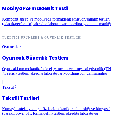
Mobilya Formaldehit Testi
Kompozit ahşap ve mobilyada formaldehit emisyon/salınım testleri
(odacık/perforatör); akredite laboratuvar koordinasyon danışmanlığı
TÜKETICI ÜRÜNLERI & GÜVENLIK TESTLERI
Oyuncak
Oyuncak Güvenlik Testleri
Oyuncakların mekanik-fiziksel, yanıcılık ve kimyasal güvenlik (EN
71 serisi) testleri; akredite laboratuvar koordinasyon danışmanlığı
Tekstil
Tekstil Testleri
Kumaş/konfeksiyon için fiziksel-mekanik, renk haslığı ve kimyasal
(yasaklı boya, pH, formaldehit) testleri; akredite laboratuvar