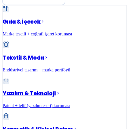
Gıda & İçecek
Marka tescili + coğrafi işaret koruması
Tekstil & Moda
Endüstriyel tasarım + marka portföyü
Yazılım & Teknoloji
Patent + telif (yazılım eseri) koruması