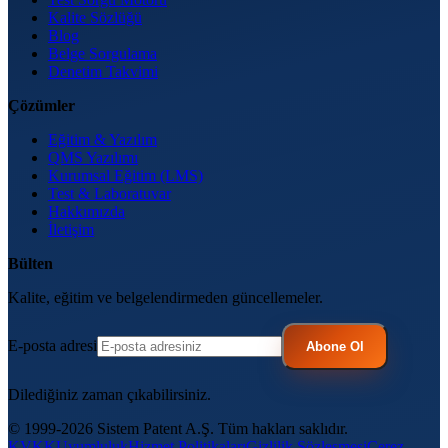
Kalite Sözlüğü
Blog
Belge Sorgulama
Denetim Takvimi
Çözümler
Eğitim & Yazılım
QMS Yazılımı
Kurumsal Eğitim (LMS)
Test & Laboratuvar
Hakkımızda
İletişim
Bülten
Kalite, eğitim ve belgelendirmeden güncellemeler.
E-posta adresi
Abone Ol
Dilediğiniz zaman çıkabilirsiniz.
© 1999-2026 Sistem Patent A.Ş. Tüm hakları saklıdır.
KVKK
Uyumluluk
Hizmet Politikaları
Gizlilik Sözleşmesi
Çerez