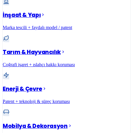
İnşaat & Yapı
Marka tescili + faydalı model / patent
Tarım & Hayvancılık
Coğrafi işaret + ıslahçı hakkı koruması
Enerji & Çevre
Patent + teknoloji & süreç koruması
Mobilya & Dekorasyon