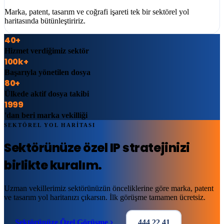
Marka, patent, tasarım ve coğrafi işareti tek bir sektörel yol
haritasında bütünleştiririz.
40+
Hizmet verdiğimiz sektör
100k+
Başarıyla yönetilen dosya
80+
Ülkede aktif dosya takibi
1999
'dan beri marka vekilliği
SEKTÖREL YOL HARİTASI
Sektörünüze özel IP stratejinizi
birlikte kuralım.
Uzman vekillerimiz sektörünüzün önceliklerine göre marka, patent
ve tasarım yol haritanızı çıkarsın. İlk görüşme tamamen ücretsiz.
Sektörünüze Özel Görüşme
444 22 41