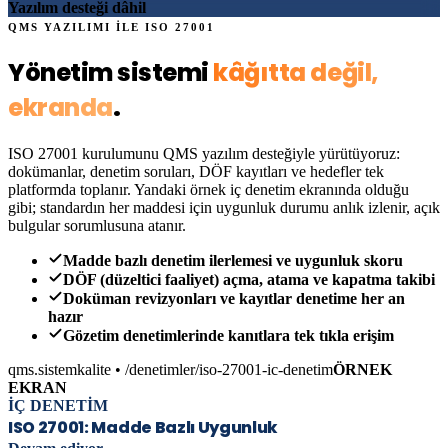
Yazılım desteği dâhil
QMS YAZILIMI İLE
ISO 27001
Yönetim sistemi
kâğıtta değil,
ekranda
.
ISO 27001
kurulumunu QMS yazılım desteğiyle yürütüyoruz:
dokümanlar, denetim soruları, DÖF kayıtları ve hedefler tek
platformda toplanır. Yandaki örnek iç denetim ekranında olduğu
gibi; standardın her maddesi için uygunluk durumu anlık izlenir, açık
bulgular sorumlusuna atanır.
Madde bazlı denetim ilerlemesi ve uygunluk skoru
DÖF (düzeltici faaliyet) açma, atama ve kapatma takibi
Doküman revizyonları ve kayıtlar denetime her an
hazır
Gözetim denetimlerinde kanıtlara tek tıkla erişim
qms.sistemkalite • /denetimler
/iso-27001
-ic-denetim
ÖRNEK
EKRAN
İÇ DENETİM
ISO 27001
: Madde Bazlı Uygunluk