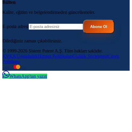
Bülten
Kalite, eğitim ve belgelendirmeden güncellemeler.
E-posta adresi
Abone Ol
Dilediğiniz zaman çıkabilirsiniz.
© 1999-2026 Sistem Patent A.Ş. Tüm hakları saklıdır.
KVKK
Uyumluluk
Hizmet Politikaları
Gizlilik Sözleşmesi
Çerez
Politikası
VISA
troy
WhatsApp'tan yazın