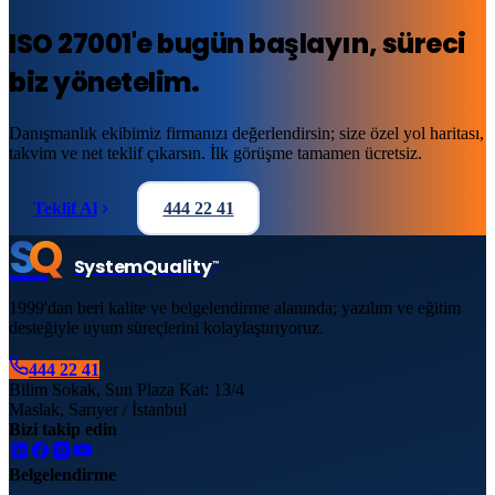
ISO 27001
'e
bugün başlayın
, süreci
biz yönetelim.
Danışmanlık ekibimiz firmanızı değerlendirsin; size özel yol haritası,
takvim ve net teklif çıkarsın. İlk görüşme tamamen ücretsiz.
Teklif Al
444 22 41
S
Q
System
Quality
™
1999'dan beri kalite ve belgelendirme alanında; yazılım ve eğitim
desteğiyle uyum süreçlerini kolaylaştırıyoruz.
444 22 41
Bilim Sokak, Sun Plaza Kat: 13/4
Maslak, Sarıyer / İstanbul
Bizi takip edin
Belgelendirme