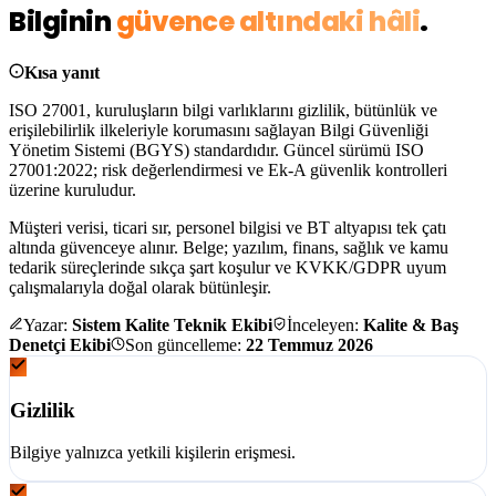
Bilginin
güvence altındaki hâli
.
Kısa yanıt
ISO 27001, kuruluşların bilgi varlıklarını
gizlilik, bütünlük ve
erişilebilirlik
ilkeleriyle korumasını sağlayan Bilgi Güvenliği
Yönetim Sistemi (BGYS) standardıdır. Güncel sürümü
ISO
27001:2022
; risk değerlendirmesi ve Ek-A güvenlik kontrolleri
üzerine kuruludur.
Müşteri verisi, ticari sır, personel bilgisi ve BT altyapısı tek çatı
altında güvenceye alınır. Belge; yazılım, finans, sağlık ve kamu
tedarik süreçlerinde sıkça şart koşulur ve
KVKK/GDPR uyum
çalışmalarıyla
doğal olarak bütünleşir.
Yazar:
Sistem Kalite Teknik Ekibi
İnceleyen:
Kalite & Baş
Denetçi Ekibi
Son güncelleme:
22 Temmuz 2026
Gizlilik
Bilgiye yalnızca yetkili kişilerin erişmesi.