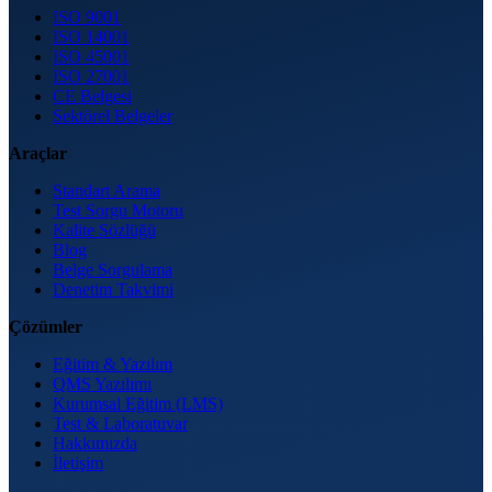
ISO 9001
ISO 14001
ISO 45001
ISO 27001
CE Belgesi
Sektörel Belgeler
Araçlar
Standart Arama
Test Sorgu Motoru
Kalite Sözlüğü
Blog
Belge Sorgulama
Denetim Takvimi
Çözümler
Eğitim & Yazılım
QMS Yazılımı
Kurumsal Eğitim (LMS)
Test & Laboratuvar
Hakkımızda
İletişim