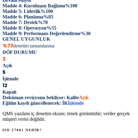
Devam ediyor
Madde 4: Kuruluşun Bağlamı
%
100
Madde 5: Liderlik
%
100
Madde 6: Planlama
%
85
Madde 7: Destek
%
70
Madde 8: Operasyon
%
55
Madde 9: Performans Değerlendirme
%
30
GENEL UYGUNLUK
%73
denetim tamamlanma
DÖF DURUMU
3
Açık
5
İşlemde
12
Kapalı
Doküman revizyonu bekliyor: Kalite
Açık
Eğitim kaydı güncellenecek: İK
İşlemde
QMS yazılımı iç denetim ekranı; örnek görüntüdür; veriler gerçek
müşteri verisi değildir.
ISO 27001
NEDİR?