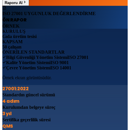
Raporu Al
ISO 27001 UYGUNLUK DEĞERLENDİRME
ÖN RAPOR
ÖRNEK
KURULUŞ
Gıda üretim tesisi
KAPSAM
50 çalışan
ÖNERİLEN STANDARTLAR
Bilgi Güvenliği Yönetim Sistemi
ISO 27001
Kalite Yönetim Sistemi
ISO 9001
Çevre Yönetim Sistemi
ISO 14001
Örnek ekran görüntüsüdür.
27001:2022
Standardın güncel sürümü
4 adım
Kurulumdan belgeye süreç
3 yıl
Sertifika geçerlilik süresi
QMS