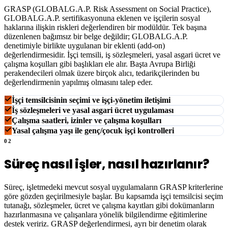
GRASP (GLOBALG.A.P. Risk Assessment on Social Practice),
GLOBALG.A.P. sertifikasyonuna eklenen ve işçilerin sosyal
haklarına ilişkin riskleri değerlendiren bir modüldür. Tek başına
düzenlenen bağımsız bir belge değildir; GLOBALG.A.P.
denetimiyle birlikte uygulanan bir eklenti (add-on)
değerlendirmesidir. İşçi temsili, iş sözleşmeleri, yasal asgari ücret ve
çalışma koşulları gibi başlıkları ele alır. Başta Avrupa Birliği
perakendecileri olmak üzere birçok alıcı, tedarikçilerinden bu
değerlendirmenin yapılmış olmasını talep eder.
İşçi temsilcisinin seçimi ve işçi-yönetim iletişimi
İş sözleşmeleri ve yasal asgari ücret uygulaması
Çalışma saatleri, izinler ve çalışma koşulları
Yasal çalışma yaşı ile genç/çocuk işçi kontrolleri
02
Süreç nasıl işler, nasıl hazırlanır?
Süreç, işletmedeki mevcut sosyal uygulamaların GRASP kriterlerine
göre gözden geçirilmesiyle başlar. Bu kapsamda işçi temsilcisi seçim
tutanağı, sözleşmeler, ücret ve çalışma kayıtları gibi dokümanların
hazırlanmasına ve çalışanlara yönelik bilgilendirme eğitimlerine
destek veririz. GRASP değerlendirmesi, ayrı bir denetim olarak