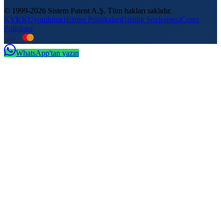
© 1999-2026 Sistem Patent A.Ş. Tüm hakları saklıdır.
KVKK
Uyumluluk
Hizmet Politikaları
Gizlilik Sözleşmesi
Çerez
Politikası
VISA
troy
WhatsApp'tan yazın