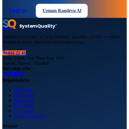
Teklif Al
Uzman Randevu Al
S
Q
System
Quality
™
1999'dan beri kalite ve belgelendirme alanında; yazılım ve eğitim
desteğiyle uyum süreçlerini kolaylaştırıyoruz.
444 22 41
Bilim Sokak, Sun Plaza Kat: 13/4
Maslak, Sarıyer / İstanbul
Bizi takip edin
Belgelendirme
ISO 9001
ISO 14001
ISO 45001
ISO 27001
CE Belgesi
Sektörel Belgeler
Araçlar