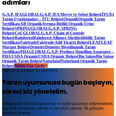
adımları
G.A.P. IFA
GLOBALG.A.P. IFA Meyve ve Sebze Belgesi
İTU
İyi
Tarım Uygulamaları – İTU Belgesi
Organik
Organik Tarım
Sertifikası
AB Organik
Avrupa Birliği Organik Ürün
Belgesi
SPRING
GLOBALG.A.P. SPRING
Belgesi
CoC
GLOBALG.A.P. Chain of Custody
Belgesi
Rainforest
Rainforest Alliance Sürdürülebilir Tarım
Sertifikası
Fairtrade
Fairtrade Adil Ticaret Belgesi
LEAF
LEAF
Marque Belgesi
Demeter
Demeter Biyodinamik Tarım
Sertifikası
PHA
GLOBALG.A.P. Produce Handling Assurance –
PHA
USDA Organic
USDA Organic Belgesi
Bio Suisse
Bio Suisse
Organik Tarım Belgesi
Naturland
Naturland Organik Tarım
Belgesi
Tarım Ana Sayfa
TEKLİF & UZMAN RANDEVUSU
Tarım uyumunuza
bugün başlayın
,
süreci biz yönetelim.
Danışmanlık ekibimiz işletmenizi ve hedef pazarınızı değerlendirsin;
size özel yol haritası, takvim ve net teklif çıkarsın. İlk görüşme
tamamen ücretsiz.