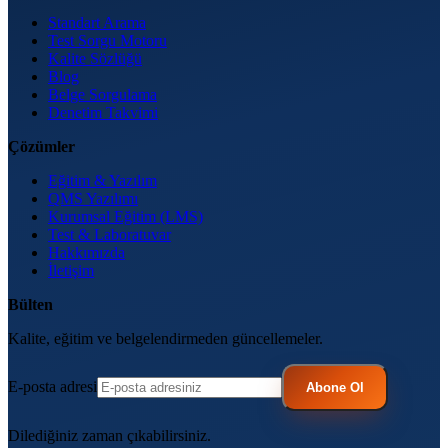
Standart Arama
Test Sorgu Motoru
Kalite Sözlüğü
Blog
Belge Sorgulama
Denetim Takvimi
Çözümler
Eğitim & Yazılım
QMS Yazılımı
Kurumsal Eğitim (LMS)
Test & Laboratuvar
Hakkımızda
İletişim
Bülten
Kalite, eğitim ve belgelendirmeden güncellemeler.
E-posta adresi
Abone Ol
Dilediğiniz zaman çıkabilirsiniz.