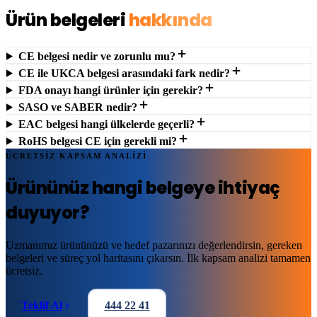
Ürün belgeleri
hakkında
CE belgesi nedir ve zorunlu mu?
CE ile UKCA belgesi arasındaki fark nedir?
FDA onayı hangi ürünler için gerekir?
SASO ve SABER nedir?
EAC belgesi hangi ülkelerde geçerli?
RoHS belgesi CE için gerekli mi?
ÜCRETSİZ KAPSAM ANALİZİ
Ürününüz hangi belgeye
ihtiyaç
duyuyor?
Uzmanımız ürününüzü ve hedef pazarınızı değerlendirsin, gereken
belgeleri ve süreç yol haritasını çıkarsın. İlk kapsam analizi tamamen
ücretsiz.
Teklif Al
444 22 41