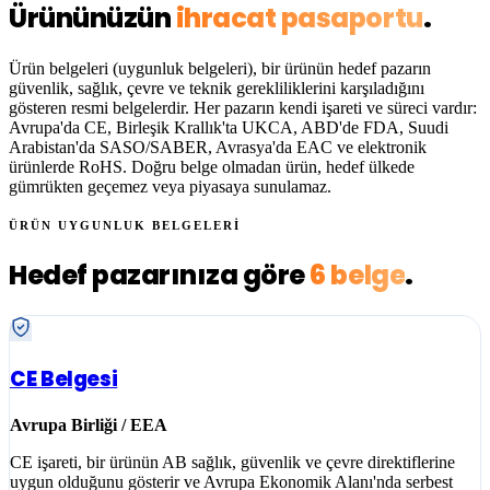
Ürününüzün
ihracat pasaportu
.
Ürün belgeleri (uygunluk belgeleri), bir ürünün hedef pazarın
güvenlik, sağlık, çevre ve teknik gerekliliklerini karşıladığını
gösteren resmi belgelerdir. Her pazarın kendi işareti ve süreci vardır:
Avrupa'da
CE
, Birleşik Krallık'ta
UKCA
, ABD'de
FDA
, Suudi
Arabistan'da
SASO/SABER
, Avrasya'da
EAC
ve elektronik
ürünlerde
RoHS
. Doğru belge olmadan ürün, hedef ülkede
gümrükten geçemez veya piyasaya sunulamaz.
ÜRÜN UYGUNLUK BELGELERİ
Hedef pazarınıza göre
6 belge
.
CE Belgesi
Avrupa Birliği / EEA
CE işareti, bir ürünün AB sağlık, güvenlik ve çevre direktiflerine
uygun olduğunu gösterir ve Avrupa Ekonomik Alanı'nda serbest