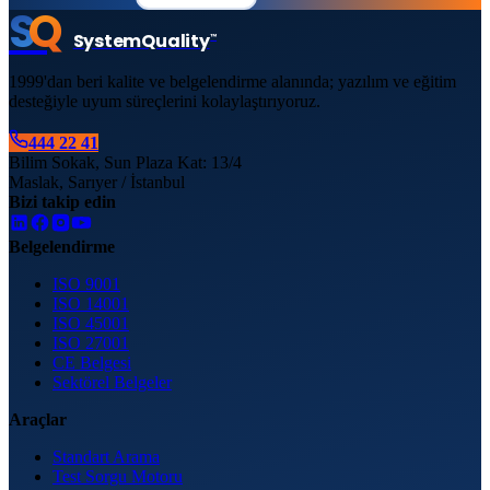
S
Q
System
Quality
™
1999'dan beri kalite ve belgelendirme alanında; yazılım ve eğitim
desteğiyle uyum süreçlerini kolaylaştırıyoruz.
444 22 41
Bilim Sokak, Sun Plaza Kat: 13/4
Maslak, Sarıyer / İstanbul
Bizi takip edin
Belgelendirme
ISO 9001
ISO 14001
ISO 45001
ISO 27001
CE Belgesi
Sektörel Belgeler
Araçlar
Standart Arama
Test Sorgu Motoru