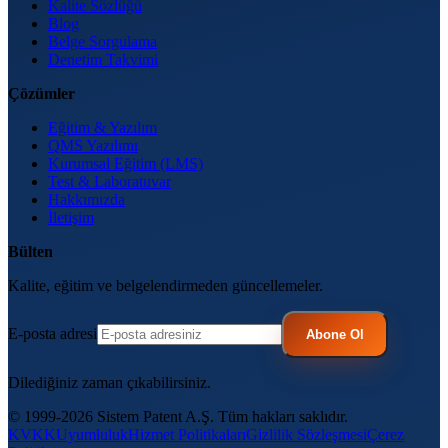
Kalite Sözlüğü
Blog
Belge Sorgulama
Denetim Takvimi
Çözümler
Eğitim & Yazılım
QMS Yazılımı
Kurumsal Eğitim (LMS)
Test & Laboratuvar
Hakkımızda
İletişim
Bülten
Kalite, eğitim ve belgelendirmeden güncellemeler.
E-posta adresi
Abone Ol
Dilediğiniz zaman çıkabilirsiniz.
© 1999-2026 Sistem Patent A.Ş. Tüm hakları saklıdır.
KVKK
Uyumluluk
Hizmet Politikaları
Gizlilik Sözleşmesi
Çerez