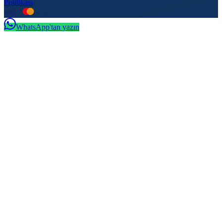
Politikası
VISA
troy
WhatsApp'tan yazın