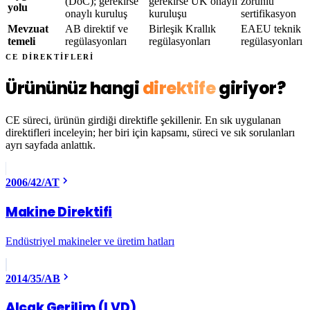
(DoC); gerekirse
gerekirse UK onaylı
zorunlu
yolu
onaylı kuruluş
kuruluşu
sertifikasyon
Mevzuat
AB direktif ve
Birleşik Krallık
EAEU teknik
temeli
regülasyonları
regülasyonları
regülasyonları
CE DİREKTİFLERİ
Ürününüz hangi
direktife
giriyor?
CE süreci, ürünün girdiği direktifle şekillenir. En sık uygulanan
direktifleri inceleyin; her biri için kapsamı, süreci ve sık sorulanları
ayrı sayfada anlattık.
2006/42/AT
Makine Direktifi
Endüstriyel makineler ve üretim hatları
2014/35/AB
Alçak Gerilim (LVD)