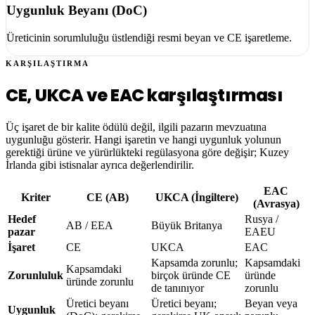
Uygunluk Beyanı (DoC)
Üreticinin sorumluluğu üstlendiği resmi beyan ve CE işaretleme.
KARŞILAŞTIRMA
CE, UKCA ve EAC karşılaştırması
Üç işaret de bir kalite ödülü değil, ilgili pazarın mevzuatına
uygunluğu gösterir. Hangi işaretin ve hangi uygunluk yolunun
gerektiği ürüne ve yürürlükteki regülasyona göre değişir; Kuzey
İrlanda gibi istisnalar ayrıca değerlendirilir.
EAC
Kriter
CE (AB)
UKCA (İngiltere)
(Avrasya)
Hedef
Rusya /
AB / EEA
Büyük Britanya
pazar
EAEU
İşaret
CE
UKCA
EAC
Kapsamda zorunlu;
Kapsamdaki
Kapsamdaki
Zorunluluk
birçok üründe CE
üründe
üründe zorunlu
de tanınıyor
zorunlu
Üretici beyanı
Üretici beyanı;
Beyan veya
Uygunluk