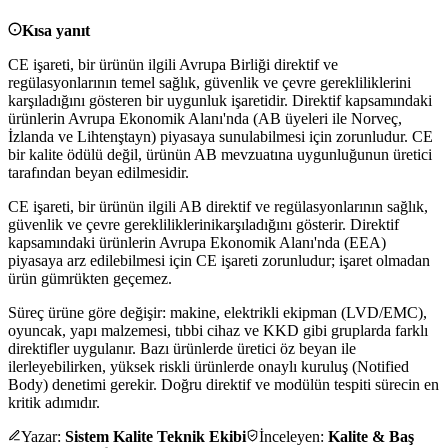
Kısa yanıt
CE işareti, bir ürünün ilgili Avrupa Birliği direktif ve
regülasyonlarının temel sağlık, güvenlik ve çevre gerekliliklerini
karşıladığını gösteren bir uygunluk işaretidir. Direktif kapsamındaki
ürünlerin Avrupa Ekonomik Alanı'nda (AB üyeleri ile Norveç,
İzlanda ve Lihtenştayn) piyasaya sunulabilmesi için zorunludur. CE
bir kalite ödülü değil, ürünün AB mevzuatına uygunluğunun üretici
tarafından beyan edilmesidir.
CE işareti, bir ürünün ilgili AB direktif ve regülasyonlarının
sağlık,
güvenlik ve çevre gerekliliklerini
karşıladığını gösterir. Direktif
kapsamındaki ürünlerin Avrupa Ekonomik Alanı'nda (EEA)
piyasaya arz edilebilmesi için CE işareti
zorunludur
; işaret olmadan
ürün gümrükten geçemez.
Süreç ürüne göre değişir: makine, elektrikli ekipman (LVD/EMC),
oyuncak, yapı malzemesi, tıbbi cihaz ve KKD gibi gruplarda farklı
direktifler uygulanır. Bazı ürünlerde üretici
öz beyan
ile
ilerleyebilirken, yüksek riskli ürünlerde
onaylı kuruluş (Notified
Body)
denetimi gerekir. Doğru direktif ve modülün tespiti sürecin en
kritik adımıdır.
Yazar:
Sistem Kalite Teknik Ekibi
İnceleyen:
Kalite & Baş